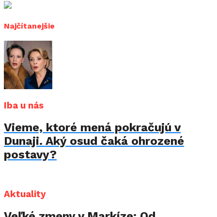
Najčítanejšie
Iba u nás
Vieme, ktoré mená pokračujú v
Dunaji. Aký osud čaká ohrozené
postavy?
Aktuality
Veľké zmeny v Markíze: Od