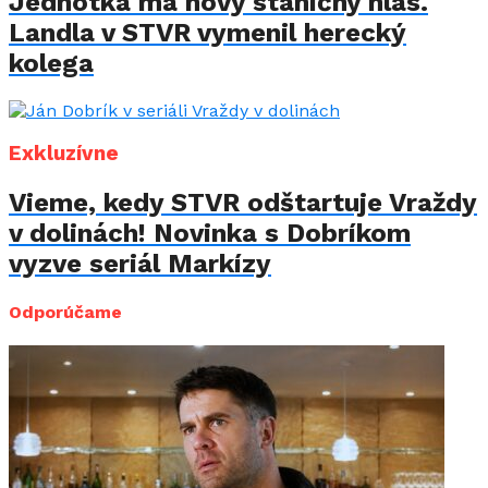
Jednotka má nový staničný hlas.
Landla v STVR vymenil herecký
kolega
Exkluzívne
Vieme, kedy STVR odštartuje Vraždy
v dolinách! Novinka s Dobríkom
vyzve seriál Markízy
Odporúčame