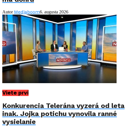
Mediaboom
Autor
6. augusta 2026
Viete prví
Konkurencia Telerána vyzerá od leta
inak. Jojka potichu vynovila ranné
vysielanie