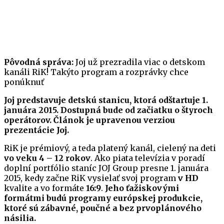
Pôvodná správa:
Joj už prezradila viac o detskom
kanáli RiK! Takýto program a rozprávky chce
ponúknuť
Joj predstavuje detskú stanicu, ktorá odštartuje 1.
januára 2015. Dostupná bude od začiatku o štyroch
operátorov. Článok je upravenou verziou
prezentácie Joj.
RiK je prémiový, a teda platený kanál, cielený na deti
vo veku 4 – 12 rokov
. Ako piata televízia v poradí
doplní portfólio staníc JOJ Group presne 1. januára
2015, kedy začne RiK vysielať svoj program
v HD
kvalite a vo formáte
16:9
.
Jeho ťažiskovými
formátmi budú programy európskej produkcie,
ktoré sú zábavné, poučné a bez prvoplánového
násilia.