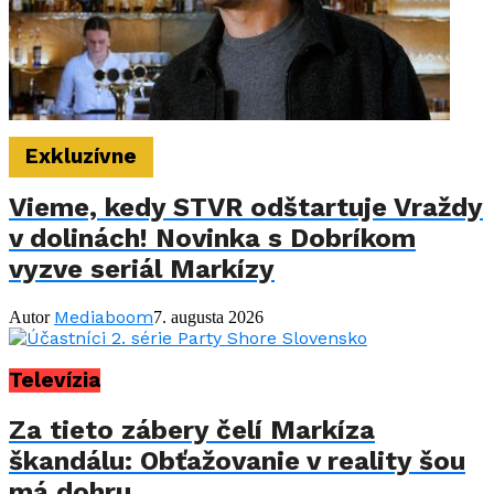
Exkluzívne
Vieme, kedy STVR odštartuje Vraždy
v dolinách! Novinka s Dobríkom
vyzve seriál Markízy
Mediaboom
Autor
7. augusta 2026
Televízia
Za tieto zábery čelí Markíza
škandálu: Obťažovanie v reality šou
má dohru