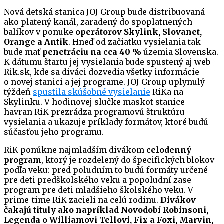
Nová detská stanica JOJ Group bude distribuovaná
ako platený kanál, zaradený do spoplatnených
balíkov v ponuke
operátorov Skylink, Slovanet,
Orange a Antik
. Hneď od začiatku vysielania tak
bude mať
penetráciu na cca 40 %
územia Slovenska.
K dátumu štartu jej vysielania bude spustený aj web
Rik.sk, kde sa diváci dozvedia všetky informácie
o novej stanici a jej programe. JOJ Group uplynulý
týždeň
spustila skúšobné vysielanie
RiKa na
Skylinku. V hodinovej slučke maskot stanice –
havran RiK prezrádza programovú štruktúru
vysielania a ukazuje príklady formátov, ktoré budú
súčasťou jeho programu.
RiK ponúkne najmladším divákom
celodenný
program
, ktorý je rozdelený do špecifických blokov
podľa veku: pred poludním to budú formáty určené
pre deti predškolského veku a popoludní zase
program pre deti mladšieho školského veku. V
prime-time RiK zacieli na celú rodinu.
Divákov
čakajú tituly ako napríklad Novodobí Robinsoni,
Legenda o Williamovi Tellovi, Fix a Foxi, Marvin,