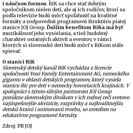
i náučnou formou
. RiK sa chce stať dobrým
spoločníkom nielen detí, ale aj ich rodičov, ktorí sa
podľa televízie budú môcť spoľahnúť na kvalitné
formáty a zodpovednú programovú štruktúru piatej
stanice JOJ Group.
Ďalším benefitom RiKa má byť
muzikálnosť jeho vysielania, a tiež hudobný
charakter ostatných aktivít a eventov, v rámci
ktorých si slovenské deti budú môcť s RiKom stále
spievať.
O stanici RiK
Slovenský detský kanál RiK vychádza z licencie
spoločnosti Your Family Entertainment AG, nemeckého
gigantu v oblasti detských programov, ktorý vysiela
stanicu Ric pre deti v nemecky hovoriacich krajinách. V
spolupráci s týmto silným partnerom JOJ Group
ponúkne slovenským divákom v ich rodnej reči svetovo
najúspešnejšie akvizície, rozprávky a najkvalitnejšiu
detskú hranú i animovanú tvorbu, so zreteľom na
edukatívne programové formáty.
Zdroj: PR JOJ