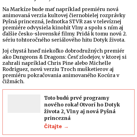
Na Markíze bude mať napríklad premiéru nová
animovaná verzia kultovej čiernobielej rozprávky
Pyšná princezná, Jednotka STVR zas v televíznej
premiére odvysiela kinohit Vlny a spolu s ním aj
ďalšie česko-slovenské filmy. Pridá k tomu novú 2.
sériu tohtoročného seriálového hitu Dotyk života.
Joj chystá hneď niekoľko dobrodružných premiér
ako Dungeons & Dragons: Česť zlodejov, v ktorej si
zahrali napríklad Chris Pine alebo Michelle
Rodriguez, novú verziu Troch mušketierov aj
premiéru pokračovania animovaného Kocúra v
čižmách.
Toto budú prvé programy
nového roka! Otvorí ho Dotyk
života 2, Vlny aj nová Pyšná
princezná
Čítajte →