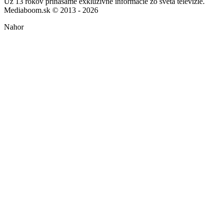
Už 13 rokov prinášame exkluzívne informácie zo sveta televízie.
Mediaboom.sk © 2013 - 2026
Nahor