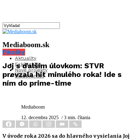
Mediaboom.sk
Pikošky
Aktuality
Exkluzívne
Joj s ďalším úlovkom: STVR
Nové projekty
prevzala hit minulého roka! Ide s
Sledovanosť
ním do prime-time
Mediaboom
12. decembra 2025
/ 3 min. čítania
V úvode roka 2026 sa
do hlavného vysielania Joj