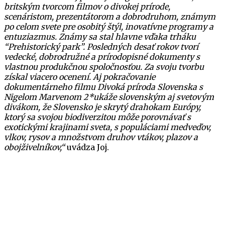
britským tvorcom filmov o divokej prírode,
scenáristom, prezentátorom a dobrodruhom, známym
po celom svete pre osobitý štýl, inovatívne programy a
entuziazmus. Známy sa stal hlavne vďaka trháku
“Prehistorický park”. Posledných desať rokov tvorí
vedecké, dobrodružné a prírodopisné dokumenty s
vlastnou produkčnou spoločnosťou. Za svoju tvorbu
získal viacero ocenení. Aj pokračovanie
dokumentárneho filmu Divoká príroda Slovenska s
Nigelom Marvenom 2*ukáže slovenským aj svetovým
divákom, že Slovensko je skrytý drahokam Európy,
ktorý sa svojou biodiverzitou môže porovnávať s
exotickými krajinami sveta, s populáciami medveďov,
vlkov, rysov a množstvom druhov vtákov, plazov a
obojživelníkov,“
uvádza Joj.