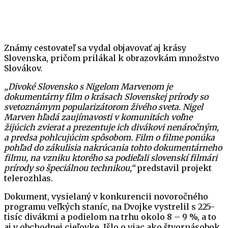
Známy cestovateľ sa vydal objavovať aj krásy
Slovenska, pričom prilákal k obrazovkám množstvo
Slovákov.
„Divoké Slovensko s Nigelom Marvenom je
dokumentárny film o krásach Slovenskej prírody so
svetoznámym popularizátorom živého sveta. Nigel
Marven hľadá zaujímavosti v komunitách voľne
žijúcich zvierat a prezentuje ich divákovi nenáročným,
a predsa pohlcujúcim spôsobom. Film o filme ponúka
pohľad do zákulisia nakrúcania tohto dokumentárneho
filmu, na vzniku ktorého sa podieľali slovenskí filmári
prírody so špeciálnou technikou,“
predstavil projekt
telerozhlas.
Dokument, vysielaný v konkurencii novoročného
programu veľkých staníc, na Dvojke vystrelil s 225-
tisíc divákmi a podielom na trhu okolo 8 – 9 %, a to
aj v obchodnej cieľovke. Išlo o viac ako štvornásobok