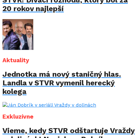
STVR! Diváci rozhodli, ktorý bol za
20 rokov najlepší
Aktuality
Jednotka má nový staničný hlas.
Landla v STVR vymenil herecký
kolega
Exkluzívne
Vieme, kedy STVR odštartuje Vraždy