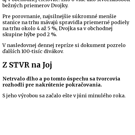
bežných priemerov Dvojky.
Pre porovnanie, najsilnejšie súkromné menšie
stanice na trhu mávajú spravidla priemerné podiely
na trhu okolo 4 až 5 %, Dvojka sa v obchodnej
skupine hýbe pod 2 %.
V nasledovnej dennej repríze si dokument pozrelo
ďalších 100-tisíc divákov.
Z STVR na Joj
Netrvalo dlho a po tomto úspechu sa tvorcovia
rozhodli pre nakrútenie pokračovania.
S jeho výrobou sa začalo ešte v júni minulého roka.