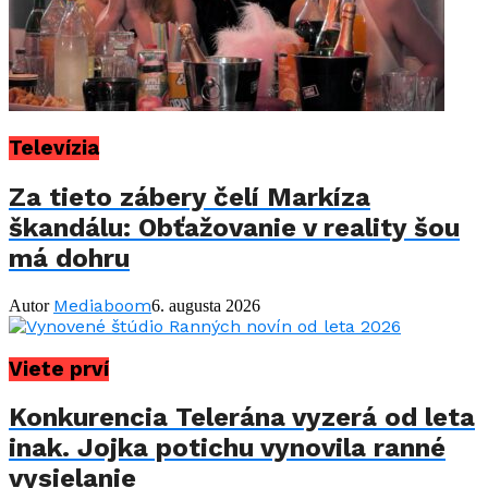
Televízia
Za tieto zábery čelí Markíza
škandálu: Obťažovanie v reality šou
má dohru
Mediaboom
Autor
6. augusta 2026
Viete prví
Konkurencia Telerána vyzerá od leta
inak. Jojka potichu vynovila ranné
vysielanie