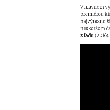
V hlavnom vy
premiérou k
najvýraznejši
neskoršom ča
z ľadu
(2016).