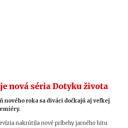
je nová séria Dotyku života
ň nového roka sa diváci dočkajú aj veľkej
remiéry.
evízia nakrútila nové príbehy jarného hitu