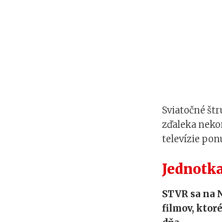
Sviatočné štr
zďaleka nekon
televízie pon
Jednotka
STVR sa na 
filmov, ktor