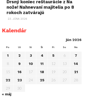
Drsný koniec reštaurácie z Na
nože! Nahnevaní majitelia po 8
rokoch zatvárajú
23. JÚNA 2026
Kalendár
jún 2026
Po
Ut
St
Št
Pi
So
Ne
6
1
2
3
4
5
7
8
12
13
9
10
11
14
15
17
19
20
16
18
21
24
26
27
28
22
23
25
29
30
« máj