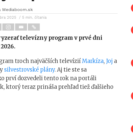
a Mediaboom.sk
mbra 2025
/ 5 min. čítania
yzerať televízny program v prvé dni
 2026.
ram troch najväčších televízií
Markíza
,
Joj
a
ky
silvestrovské plány
. Aj tie ste sa
o prví dozvedeli tento rok na portáli
 ktorý teraz prináša prehľad tiež ďalšieho