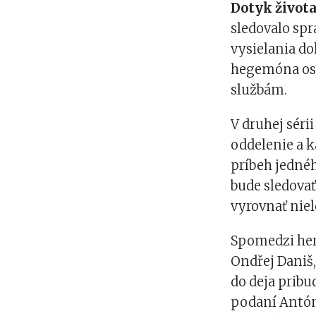
Dotyk život
sledovalo spr
vysielania d
hegemóna ost
službám.
V druhej séri
oddelenie a 
príbeh jedné
bude sledovať
vyrovnať niel
Spomedzi herc
Ondřej Daniš,
do deja prib
podaní Antóni