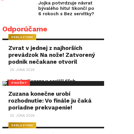
Jojka potvrdzuje návrat
bývalého hitu! Skončí po
6 rokoch s Bez servítky?
Odporúčame
EXKLUZÍVNE
Zvrat v jednej z najhorších
prevádzok Na nože! Zatvorený
podnik nečakane otvoril
25. JÚNA 2026
PIKOŠKY
Zuzana konečne urobí
rozhodnutie: Vo finále ju čaká
poriadne prekvapenie!
25. JÚNA 2026
EXKLUZÍVNE