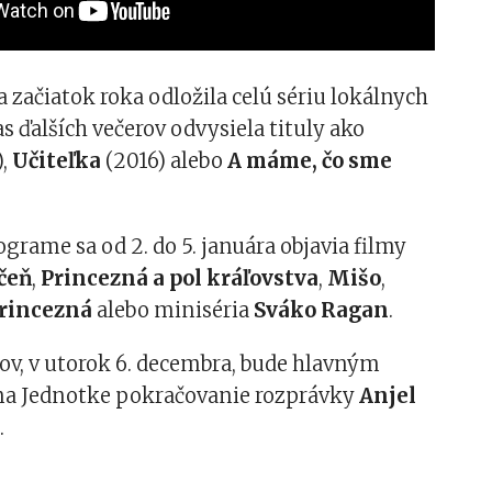
a začiatok roka odložila celú sériu lokálnych
s ďalších večerov odvysiela tituly ako
),
Učiteľka
(2016) alebo
A máme, čo sme
.
rame sa od 2. do 5. januára objavia filmy
čeň
,
Princezná a pol kráľovstva
,
Mišo
,
princezná
alebo miniséria
Sváko Ragan
.
ov, v utorok 6. decembra, bude hlavným
a Jednotke pokračovanie rozprávky
Anjel
.