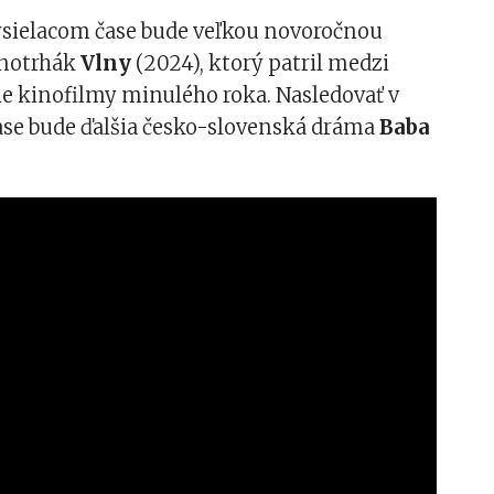
sielacom čase bude veľkou novoročnou
inotrhák
Vlny
(2024), ktorý patril medzi
e kinofilmy minulého roka. Nasledovať v
se bude ďalšia česko-slovenská dráma
Baba