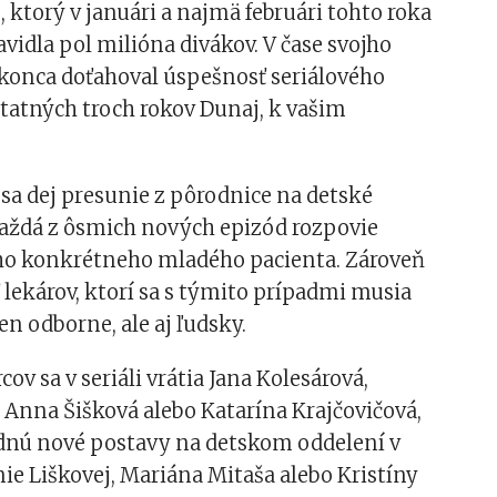
a
, ktorý v januári a najmä februári tohto roka
avidla pol milióna divákov. V čase svojho
okonca doťahoval úspešnosť seriálového
atných troch rokov Dunaj, k vašim
i sa dej presunie z pôrodnice na detské
každá z ôsmich nových epizód rozpovie
ho konkrétneho mladého pacienta. Zároveň
 lekárov, ktorí sa s týmito prípadmi musia
en odborne, ale aj ľudsky.
ov sa v seriáli vrátia Jana Kolesárová,
 Anna Šišková alebo Katarína Krajčovičová,
udnú nové postavy na detskom oddelení v
e Liškovej, Mariána Mitaša alebo Kristíny