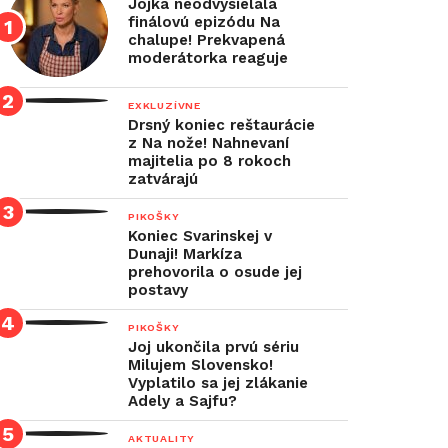
Jojka neodvysielala
finálovú epizódu Na
chalupe! Prekvapená
moderátorka reaguje
EXKLUZÍVNE
Drsný koniec reštaurácie
z Na nože! Nahnevaní
majitelia po 8 rokoch
zatvárajú
PIKOŠKY
Koniec Svarinskej v
Dunaji! Markíza
prehovorila o osude jej
postavy
PIKOŠKY
Joj ukončila prvú sériu
Milujem Slovensko!
Vyplatilo sa jej zlákanie
Adely a Sajfu?
AKTUALITY