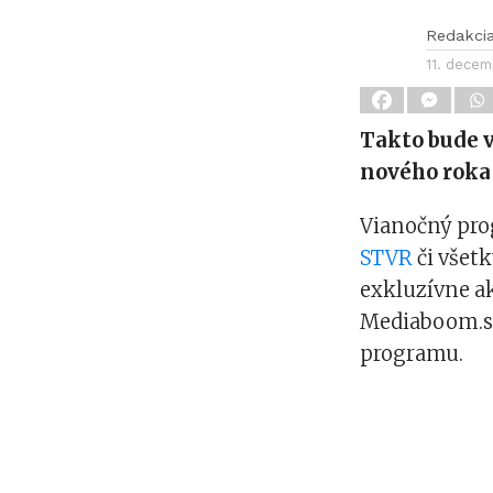
Redakci
11. dece
Takto bude v
nového roka
Vianočný prog
STVR
či všet
exkluzívne ak
Mediaboom.sk,
programu.