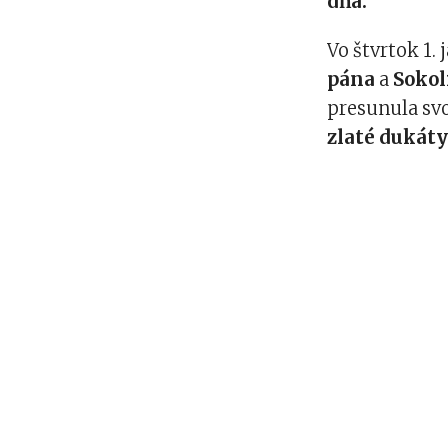
dňa.
Vo štvrtok 1.
pána
a
Sokol
presunula sv
zlaté dukát