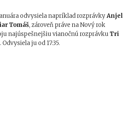
 januára odvysiela napríklad rozprávky
Anjel
iar Tomáš
, zároveň práve na Nový rok
oju najúspešnejšiu vianočnú rozprávku
Tri
y
. Odvysiela ju od 17:35.