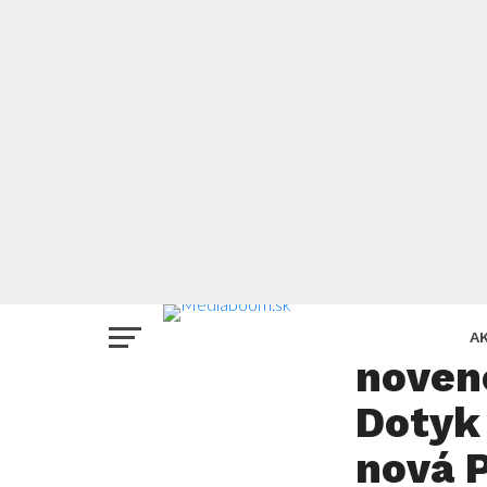
TELEVÍZIA
Toto 
A
nového
Dotyk 
nová 