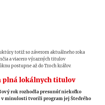
uktúry totiž so záverom aktuálneho roka
čia a viacero výrazných titulov
úknu postupne až do Troch kráľov.
 plná lokálnych titulov
Nový rok rozhodla presunúť niekoľko
é v minulosti tvorili program jej Štedrého