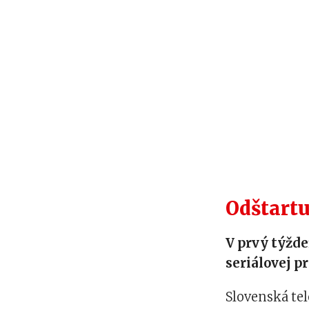
Odštartu
V prvý týžde
seriálovej p
Slovenská tel