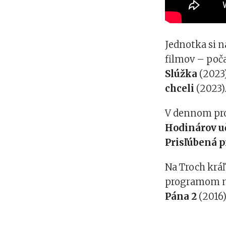
Jednotka si n
filmov – poča
Slúžka
(2023
chceli
(2023)
V dennom prog
Hodinárov u
Prisľúbená 
Na Troch kráľ
programom n
Pána 2
(2016)