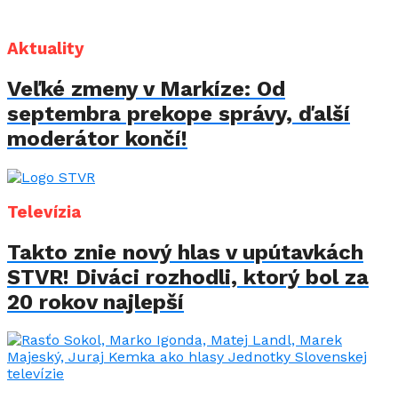
Aktuality
Veľké zmeny v Markíze: Od
septembra prekope správy, ďalší
moderátor končí!
Televízia
Takto znie nový hlas v upútavkách
STVR! Diváci rozhodli, ktorý bol za
20 rokov najlepší