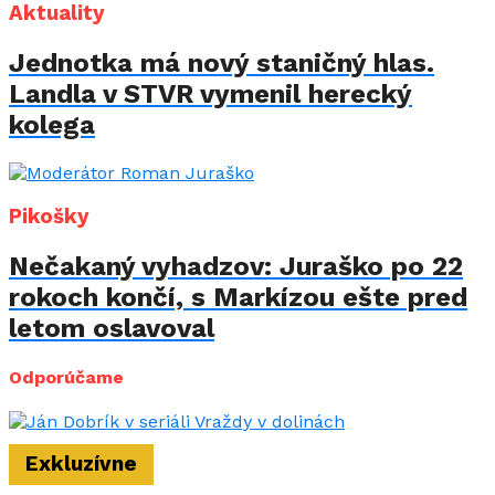
Aktuality
Jednotka má nový staničný hlas.
Landla v STVR vymenil herecký
kolega
Pikošky
Nečakaný vyhadzov: Juraško po 22
rokoch končí, s Markízou ešte pred
letom oslavoval
Odporúčame
Exkluzívne