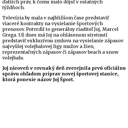
ďalších práv, k čomu malo dôjsť v ostatných
týždňoch.
Televízia by mala v najbližšom čase predstaviť
viaceré kontrakty na vysielanie športových
prenosov. Potvrdil to generálny riaditeľ Joj, Marcel
Grega. Už dnes má Joj na ohlásenom stretnutí
predstaviť exkluzívnu zmluvu na vysielanie zápasov
najvyššej volejbalovej ligy mužov a žien,
reprezentačných zápasov či zápasov beach a snow
volejbalu.
Joj zároveň v rovnaký deň zverejnila prvú oficiálnu
správu ohľadom príprav novej športovej stanice,
ktorá ponesie názov Joj Šport.