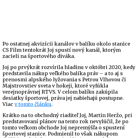
Po ostatnej akvizícii kanálov v balíku okolo stanice
CS Film tentokrát Joj spustí nový kanál, ktorým
zacieli na športového diváka.
Joj po prvýkrát rozvírila hladinu v októbri 2020, kedy
predstavila nákup veľkého balíka práv – a to aj s
prenosmi alpského lyžovania s Petrou Vlhovou či
Majstrovstiev sveta v hokeji, ktoré vyfúkla
verejnoprávnej RTVS. V celom balíku zakúpila
desiatky športovej, práva jej nabiehajú postupne.
Viac
v tomto článku
.
Krátko na to obchodný riaditeľ Joj, Martin Heržo, pri
predstavovaní plánov na tento rok nevylúčil, že po
tomto veľkom obchode Joj nepremýšľa o spustení
športovej stanice. Podmienil to však nákupom