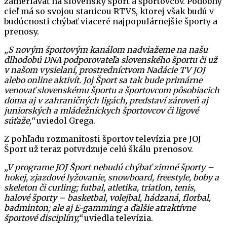
zameriavať na slovenský šport a športovcov. Podobný
cieľ má so svojou stanicou RTVS, ktorej však budú v
budúcnosti chýbať viaceré najpopulárnejšie športy a
prenosy.
„S novým športovým kanálom nadviažeme na našu
dlhodobú DNA podporovateľa slovenského športu či už
v našom vysielaní, prostredníctvom Nadácie TV JOJ
alebo online aktivít. Joj Šport sa tak bude primárne
venovať slovenskému športu a športovcom pôsobiacich
doma aj v zahraničných ligách, predstaví zároveň aj
juniorských a mládežníckych športovcov či ligové
súťaže,“
uviedol Grega.
Z pohľadu rozmanitosti športov televízia pre JOJ
Šport už teraz potvrdzuje celú škálu prenosov.
„V programe JOJ Šport nebudú chýbať zimné športy –
hokej, zjazdové lyžovanie, snowboard, freestyle, boby a
skeleton či curling; futbal, atletika, triatlon, tenis,
halové športy – basketbal, volejbal, hádzaná, florbal,
badminton; ale aj E-gamming a ďalšie atraktívne
športové disciplíny,“
uviedla televízia.