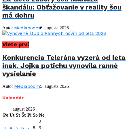
škandálu: Obťažovanie v reality šou
má dohru
Mediaboom
Autor
6. augusta 2026
Viete prví
Konkurencia Telerána vyzerá od leta
inak. Jojka potichu vynovila ranné
vysielanie
Mediaboom
Autor
5. augusta 2026
Kalendár
august 2026
Po
Ut
St
Št
Pi
So
Ne
1
2
3
4
5
6
7
8
9