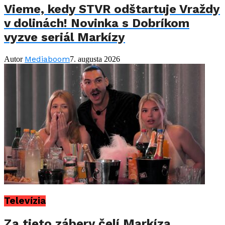
Vieme, kedy STVR odštartuje Vraždy
v dolinách! Novinka s Dobríkom
vyzve seriál Markízy
Mediaboom
Autor
7. augusta 2026
Televízia
Za tieto zábery čelí Markíza