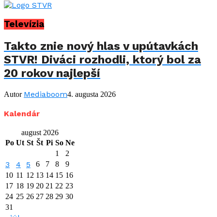
Televízia
Takto znie nový hlas v upútavkách
STVR! Diváci rozhodli, ktorý bol za
20 rokov najlepší
Mediaboom
Autor
4. augusta 2026
Kalendár
august 2026
Po
Ut
St
Št
Pi
So
Ne
1
2
3
4
5
6
7
8
9
10
11
12
13
14
15
16
17
18
19
20
21
22
23
24
25
26
27
28
29
30
31