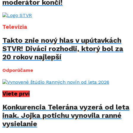
moderátor končí!
Televízia
Takto znie nový hlas v upútavkách
STVR! Diváci rozhodli, ktorý bol za
20 rokov najlepší
Odporúčame
Viete prví
Konkurencia Telerána vyzerá od leta
inak. Jojka potichu vynovila ranné
vysielanie