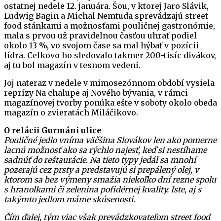
ostatnej nedele 12. januára. Šou, v ktorej Jaro Slávik,
Ludwig Bagin a Michal Nemtuda sprevádzajú street
food stánkami a možnosťami pouličnej gastronómie,
mala s prvou už pravidelnou časťou uhrať podiel
okolo 13 %, vo svojom čase sa mal hýbať v pozícii
lídra. Celkovo ho sledovalo takmer 200-tisíc divákov,
aj tu bol magazín v tesnom vedení.
Joj nateraz v nedele v mimosezónnom období vysiela
reprízy Na chalupe aj Nového bývania, v rámci
magazínovej tvorby ponúka ešte v soboty okolo obeda
magazín o zvieratách Miláčikovo.
O relácii Gurmáni ulice
Pouličné jedlo vníma väčšina Slovákov len ako pomerne
lacnú možnosť ako sa rýchlo najesť, keď si nestíhame
sadnúť do reštaurácie. Na tieto typy jedál sa mnohí
pozerajú cez prsty a predstavujú si prepálený olej, v
ktorom sa bez výmeny smažia niekoľko dní rezne spolu
s hranolkami či zelenina pofidérnej kvality. Iste, aj s
takýmto jedlom máme skúsenosti.
Čím ďalej, tým viac však prevádzkovateľom street food