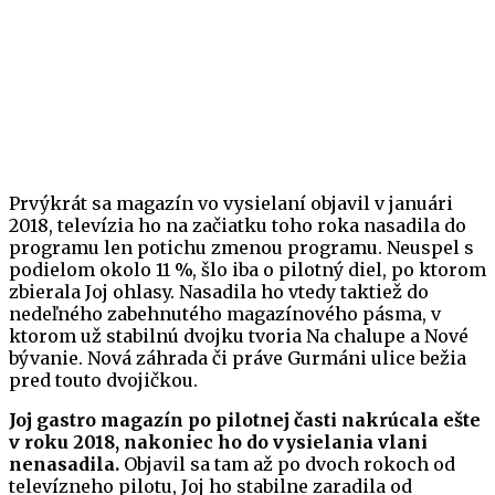
Prvýkrát sa magazín vo vysielaní objavil v januári
2018, televízia ho na začiatku toho roka nasadila do
programu len potichu zmenou programu. Neuspel s
podielom okolo 11 %, šlo iba o pilotný diel, po ktorom
zbierala Joj ohlasy. Nasadila ho vtedy taktiež do
nedeľného zabehnutého magazínového pásma, v
ktorom už stabilnú dvojku tvoria Na chalupe a Nové
bývanie. Nová záhrada či práve Gurmáni ulice bežia
pred touto dvojičkou.
Joj gastro magazín po pilotnej časti nakrúcala ešte
v roku 2018, nakoniec ho do vysielania vlani
nenasadila.
Objavil sa tam až po dvoch rokoch od
televízneho pilotu, Joj ho stabilne zaradila od