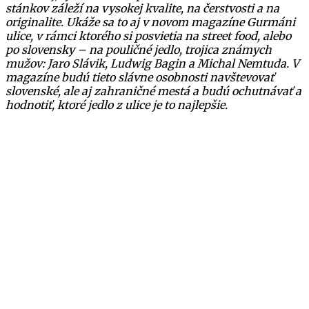
stánkov záleží na vysokej kvalite, na čerstvosti a na
originalite. Ukáže sa to aj v novom magazíne Gurmáni
ulice, v rámci ktorého si posvietia na street food, alebo
po slovensky – na pouličné jedlo, trojica známych
mužov: Jaro Slávik, Ludwig Bagin a Michal Nemtuda. V
magazíne budú tieto slávne osobnosti navštevovať
slovenské, ale aj zahraničné mestá a budú ochutnávať a
hodnotiť, ktoré jedlo z ulice je to najlepšie.