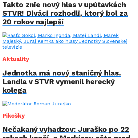
Takto znie nový hlas v upútavkách
STVR! Diváci rozhodli, ktorý bol za
20 rokov najlepší
Aktuality
Jednotka má nový staničný hlas.
Landla v STVR vymenil herecký
kolega
Pikošky
Nečakaný vyhadzov: Juraško po 22