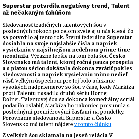
Superstar potvrdila negatívny trend, Talent
až nečakaným ťahúňom
Sledovanosť tradičných talentových šou v
posledných rokoch po celom svete aj u nás klesá, čo
sa potvrdilo aj tento rok. Štvrtá federálna
Superstar
dosiahla na svoje najslabšie čísla a napriek
vysielaniu v najsilnejšom nedeľnom prime-time
neoslnila
. Výrazne lepšie na tom bola šou
Česko
Slovensko má talent, ktorej ročná pauza prospela
a s piatou sériou dokázala dokonca zvrátiť pokles
sledovanosti a napriek vysielaniu mimo nedieľ
rásť.
Veľkým úspechom pre Joj bolo udržanie
vysokých nadpriemerov so šou v čase, kedy Markíza
proti Talentu nasadila druhú sériu Hornej
Dolnej. Talentovej šou sa dokonca komediálny seriál
podarilo oslabiť, Markíza ho nakoniec presunula s
poslednými premiérovými časťami na pondelky.
Porovnanie sledovanosti Superstar a Česko
Slovensko má talent nájdete
v tomto článku
.
Z veľkých šou sklamala na jeseň relácia V