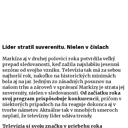
Líder stratil suverenitu. Nielen v číslach
Markíza aj v druhej polovici roka potvrdila veľký
prepad sledovanosti, keď zažila najslabšiu jesennú
sezónu od svojho vzniku. Televízia tak má za sebou
najhorší rok, nakoľko na historických minimách
bola aj na jar. Jedným zo zásadných posunov na
našom trhu a zároveň v správaní Markízy je strata jej
suverenity, nielen v sledovanosti.
Od začiatku roka
svoj program prispôsobuje konkurencii
, pričom v
niektorých prípadoch na ňu reaguje dokonca aj v
tvorbe námetov. Aktuálne tak v mnohých smeroch
neplatí, že televízny líder udáva trendy.
Televízia si svoju značku v priebehu roka