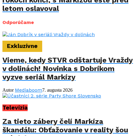
rokoch končí, s Markízou ešte pred
letom oslavoval
Odporúčame
Exkluzívne
Vieme, kedy STVR odštartuje Vraždy
v dolinách! Novinka s Dobríkom
vyzve seriál Markízy
Mediaboom
Autor
7. augusta 2026
Televízia
Za tieto zábery čelí Markíza
škandálu: Obťažovanie v reality šou