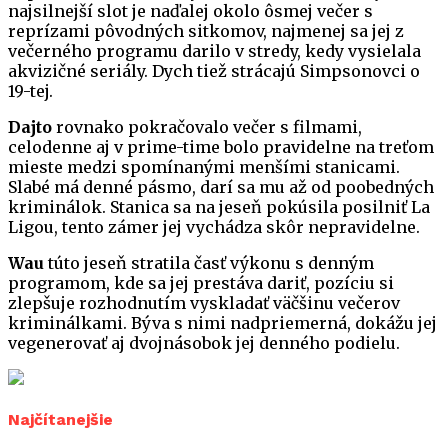
najsilnejší slot je naďalej okolo ôsmej večer s
reprízami pôvodných sitkomov, najmenej sa jej z
večerného programu darilo v stredy, kedy vysielala
akvizičné seriály. Dych tiež strácajú Simpsonovci o
19-tej.
Dajto
rovnako pokračovalo večer s filmami,
celodenne aj v prime-time bolo pravidelne na treťom
mieste medzi spomínanými menšími stanicami.
Slabé má denné pásmo, darí sa mu až od poobedných
kriminálok. Stanica sa na jeseň pokúsila posilniť La
Ligou, tento zámer jej vychádza skôr nepravidelne.
Wau
túto jeseň stratila časť výkonu s denným
programom, kde sa jej prestáva dariť, pozíciu si
zlepšuje rozhodnutím vyskladať väčšinu večerov
kriminálkami. Býva s nimi nadpriemerná, dokážu jej
vegenerovať aj dvojnásobok jej denného podielu.
Najčítanejšie