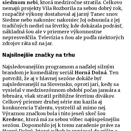
siedmom nebi
, ktorá medziročne stratila. Celkovo
nemajú projekty Vila Rozborila za sebou dobrý rok,
rozpačité výkony dostahoval aj jarný Tanec snov.
Siedme nebo nakoniec nakoniec Joj odsunula z jej
tradičných nediel na štvrtky, kde dokázala podrásť,
nákladná šou ale v priemere výkonnostne
nepresvedčila. Televízia s ňou ale podľa niektorých
zdrojov ráta už na jar.
Najsilnejšie značky na trhu
Najsledovanejším programom a naďalej silným
brandom je komediálny seriál
Horná Dolná
. Ten
potvrdil, že aj v hlavnej sezóne dokáže byť
najsledovanejší na Slovensku, oproti jari, kedy sa
vysielal v medzisezónnom období počas januára a
februára, však stratil približne štvrtinu divákov.
Celkový priemer druhej série mu kazila aj
konkurencia Talentu, vystrelil až mimo nej.
Výraznou značkou bola i túto jeseň skeč šou
Kredenc
, ktorá má za sebou vôbec najúspešnejšiu
sezónu. Dopomohlo jej k tomu zaradenie práve za
Hornú Dolnú, ktorej nábeh ju vyniesol do výšin a