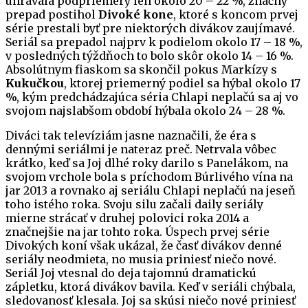
uhrávala podpriemery len okolo 20 – 22 %, značný
prepad postihol
Divoké kone
, ktoré s koncom prvej
série prestali byť pre niektorých divákov zaujímavé.
Seriál sa prepadol najprv k podielom okolo 17 – 18 %,
v posledných týždňoch to bolo skôr okolo 14 – 16 %.
Absolútnym fiaskom sa skončil pokus Markízy s
Kukučkou
, ktorej priemerný podiel sa hýbal okolo 17
%, kým predchádzajúca séria Chlapi neplačú sa aj vo
svojom najslabšom období hýbala okolo 24 – 28 %.
Diváci tak televíziám jasne naznačili, že éra s
dennými seriálmi je nateraz preč. Netrvala vôbec
krátko, keď sa Joj dlhé roky darilo s Panelákom, na
svojom vrchole bola s príchodom Búrlivého vína na
jar 2013 a rovnako aj seriálu Chlapi neplačú na jeseň
toho istého roka. Svoju silu začali daily seriály
mierne strácať v druhej polovici roka 2014 a
značnejšie na jar tohto roka. Úspech prvej série
Divokých koní však ukázal, že časť divákov denné
seriály neodmieta, no musia priniesť niečo nové.
Seriál Joj vtesnal do deja tajomnú dramatickú
zápletku, ktorá divákov bavila. Keď v seriáli chýbala,
sledovanosť klesala. Joj sa skúsi niečo nové priniesť