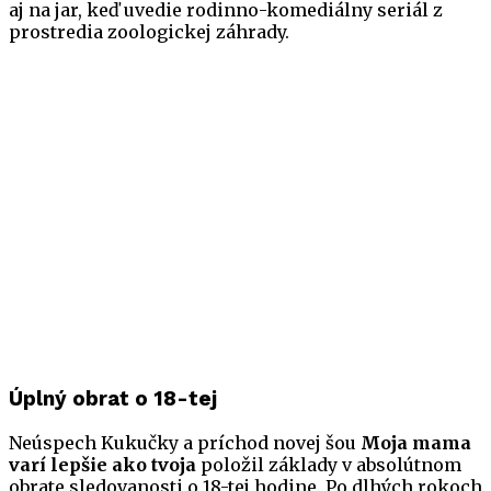
aj na jar, keď uvedie rodinno-komediálny seriál z
prostredia zoologickej záhrady.
Úplný obrat o 18-tej
Neúspech Kukučky a príchod novej šou
Moja mama
varí lepšie ako tvoja
položil základy v absolútnom
obrate sledovanosti o 18-tej hodine. Po dlhých rokoch