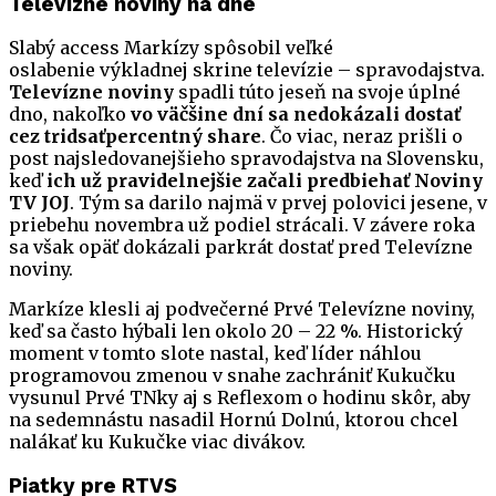
Televízne noviny na dne
Slabý access Markízy spôsobil veľké
oslabenie výkladnej skrine televízie – spravodajstva.
Televízne noviny
spadli túto jeseň na svoje úplné
dno, nakoľko
vo väčšine dní sa nedokázali dostať
cez tridsaťpercentný share
. Čo viac, neraz prišli o
post najsledovanejšieho spravodajstva na Slovensku,
keď
ich už pravidelnejšie začali predbiehať Noviny
TV JOJ
. Tým sa darilo najmä v prvej polovici jesene, v
priebehu novembra už podiel strácali. V závere roka
sa však opäť dokázali parkrát dostať pred Televízne
noviny.
Markíze klesli aj podvečerné Prvé Televízne noviny,
keď sa často hýbali len okolo 20 – 22 %. Historický
moment v tomto slote nastal, keď líder náhlou
programovou zmenou v snahe zachrániť Kukučku
vysunul Prvé TNky aj s Reflexom o hodinu skôr, aby
na sedemnástu nasadil Hornú Dolnú, ktorou chcel
nalákať ku Kukučke viac divákov.
Piatky pre RTVS