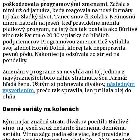
poškodzovala programovými zmenami.
Začala s
nimi už od januára, kedy reagovala na nové formáty
Joj ako Sladký život, Tanec snov či Kolabs. Neúnosnú
mieru nabrali na jeseň, keď pravidelne menila
piatkový program, na istý čas tak poslala ako Búrlivé
víno tak Farmu o 20:30 v piatky do hlbších
podpriemerov. Programovou zmenou tiež vytiahla
svoj klenot Hornú Dolnú, ktorej tak nepripravila
pevnú pôdu. Nakoniec ju odsúvala zo stried na
pondelky.
Zmenám v programe sa nevyhla ani Joj, jednou z
najvýraznejších bolo náhle stiahnutie šou Farmár
hľadá ženu. Už tým si pohnevala divákov,
následným
vysvetlením
, prečo tak spravila, len priliala olej do
ohňa.
Denné seriály na kolenách
Kým na jar značnú stratu divákov pocítilo
Búrlivé
víno
, na jeseň sa už nedarilo žiadnemu dennému
seriálu. Vínna sága padla ešte viac, keď pravidelne