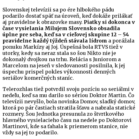
Slovenskej televízii sa po ére hlbokého pádu
podarilo dostať späť na úroveň, keď dokáže prilákať
aj pravidelne k obrazovke masy.
Piatky si dokonca v
čase vysielania Milujem Slovensko obsadila
úplne pre seba, keď sa v cieľovej skupine 12 – 54
pravidelne každý týždeň stávala lídrom
a porážala
ponuku Markízy aj Joj. Úspešná bola RTVS tiež v
utorky, kedy sa neraz stala so šou Nikto nie je
dokonalý dvojkou na trhu. Relácia s Juniorom a
Marcelom na jeseň v sledovanosti posilnila, k jej
úspechu prispel pokles výkonnosti denných
seriálov komerčných staníc.
Telerozhlas tiež potvrdil svoju pozíciu so seriálmi v
nedeľu, keď sa mu darilo so sériou Doktor Martin. Čo
televízii nevyšlo, bola novinka Domov, sladký domov,
ktorá po pár častiach stratila šťavu a nabrala statické
rozmery. Šou Jednotka presunula zo štvrtkového
hlavného vysielacieho času na nedele po Doktorovi
Martinovi, kde sa ťahala k priemerom stanice, nie
vždy sa jej to podarilo.