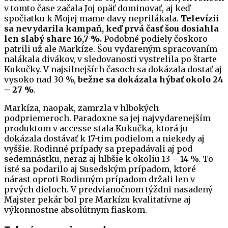
v tomto čase začala Joj opäť dominovať, aj keď
spočiatku k Mojej mame davy neprilákala.
Televízii
sa nevydarila kampaň, keď prvá časť šou dosiahla
len slabý share 16,7 %.
Podobné podiely čoskoro
patrili už ale Markíze. Šou vydareným spracovaním
nalákala divákov, v sledovanosti vystrelila po štarte
Kukučky. V najsilnejších časoch sa dokázala dostať aj
vysoko nad 30 %,
bežne sa dokázala hýbať okolo 24
– 27 %
.
Markíza, naopak, zamrzla v hlbokých
podpriemeroch. Paradoxne sa jej najvydarenejším
produktom v accesse stala Kukučka, ktorá ju
dokázala dostávať k 17-tim podielom a niekedy aj
vyššie. Rodinné prípady sa prepadávali aj pod
sedemnástku, neraz aj hlbšie k okoliu 13 – 14 %. To
isté sa podarilo aj Susedským prípadom, ktoré
nárast oproti Rodinným prípadom držali len v
prvých dieloch. V predvianočnom týždni nasadený
Majster pekár bol pre Markízu kvalitatívne aj
výkonnostne absolútnym fiaskom.