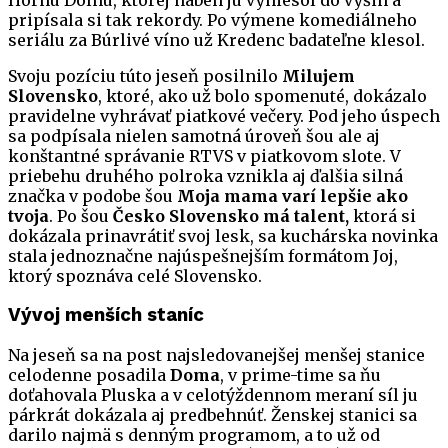
pripísala si tak rekordy. Po výmene komediálneho
seriálu za Búrlivé víno už Kredenc badateľne klesol.
Svoju pozíciu túto jeseň posilnilo
Milujem
Slovensko
, ktoré, ako už bolo spomenuté, dokázalo
pravidelne vyhrávať piatkové večery. Pod jeho úspech
sa podpísala nielen samotná úroveň šou ale aj
konštantné správanie RTVS v piatkovom slote. V
priebehu druhého polroka vznikla aj ďalšia silná
značka v podobe šou
Moja mama varí lepšie ako
tvoja
. Po šou
Česko Slovensko má talent,
ktorá si
dokázala prinavrátiť svoj lesk, sa kuchárska novinka
stala jednoznačne najúspešnejším formátom Joj,
ktorý spoznáva celé Slovensko.
Vývoj menších staníc
Na jeseň sa na post najsledovanejšej menšej stanice
celodenne posadila
Doma
, v prime-time sa ňu
doťahovala Pluska a v celotýždennom meraní síl ju
párkrát dokázala aj predbehnúť. Ženskej stanici sa
darilo najmä s denným programom, a to už od