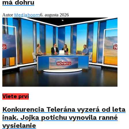
má dohru
Mediaboom
Autor
6. augusta 2026
Viete prví
Konkurencia Telerána vyzerá od leta
inak. Jojka potichu vynovila ranné
vysielanie