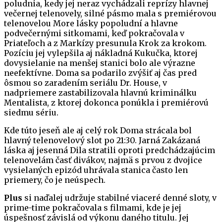
poludnia, kedy jej neraz vychádzali reprízy hlavnej
večernej telenovely, silné pásmo mala s premiérovou
telenovelou More lásky popoludní a hlavne
podvečernými sitkomami, keď pokračovala v
Priateľoch a z Markízy presunula Krok za krokom.
Pozíciu jej vylepšila aj nákladná Kukučka, ktorej
dovysielanie na menšej stanici bolo ale výrazne
neefektívne. Doma sa podarilo zvýšiť aj čas pred
ôsmou so zaradením seriálu Dr. House, v
nadpriemere zastabilizovala hlavnú kriminálku
Mentalista, z ktorej dokonca ponúkla i premiérovú
siedmu sériu.
Kde túto jeseň ale aj celý rok Doma strácala bol
hlavný telenovelový slot po 21:30. Jarná Zakázaná
láska aj jesenná Dila stratili oproti predchádzajúcim
telenovelám časť divákov, najmä s prvou z dvojice
vysielaných epizód uhrávala stanica často len
priemery, čo je neúspech.
Plus
si naďalej udržuje stabilné viaceré denné sloty, v
prime-time pokračovala s filmami, kde je jej
úspešnosť závislá od výkonu daného titulu. Jej