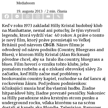
Mediaboom
19. augusta 2013
/ 2 min. čítania
Keď v roku 1973 zakladal Hilly Kristal hudobný klub
na Manhattane, nemal ani potuchy, že tým vytvoril
legendu, ktorá vydrží viac 40 rokov. A práve o tomto
je nový film, ktorý práve premietajú vo Veľkej
Británii pod názvom
CBGB
. Názov filmu je
odvodený od názvu podniku (Country, Bluegrass and
Blues), v ktorom Hilly Kristal (Alan Rickman)
pôvodne chcel, aby sa hralo iba country, bluegrass a
blues. Film hovorí o vzniku tohto klubu, jeho
pomalom rozbehu a aj o získaní obrovskej slávy. Zo
začiatku, keď Hilly začne mať problémy s
bookovaním country kapiel, rozhodne sa dať šancu aj
rockovému žánru. Pod jednou podmienkou:
účinkujúci musia hrať iba vlastnú hudbu. Žiadne
hitparádové hity, žiadne prevzaté pesničky. Nakoniec
sa Hilly paradoxne stáva krstným otcom punku a
underground rocku, vďaka ktorému sa na scénu
dostali aj kapely ako Blondie, Television, Ramones,