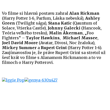
Vo filme si hlavnú postavu zahral
Alan Rickman
(Harry Potter 1-6, Parfum, Láska nebeská),
Ashley
Green
(Twilight sága),
Stana Katic
(Qauntum of
Solace, Vtierka Castle),
Johnny Galecki
(Hancook,
Teória veľkého tresku),
Malin Åkerman
, „Foo
Fighters“ –
Taylor Hawkins
,
Michael Massee
,
Joel David Moore
(Avatar, Divosi, Noc žraloka),
Mickey Summer
a
Rupert Grint
(Harry Potter 1-6).
Zaujímavosťou je, že práve Rupert Grint sa stretol už
šesť krát vo filme s Alanamom Rickmanom a to vo
filmoch o Harry Potterovi.