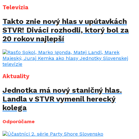
Televízia
Takto znie nový hlas v upútavkách
STVR! Diváci rozhodli, ktorý bol za
20 rokov najlepší
Aktuality
Jednotka má nový staničný hlas.
Landla v STVR vymenil herecký
kolega
Odporúčame