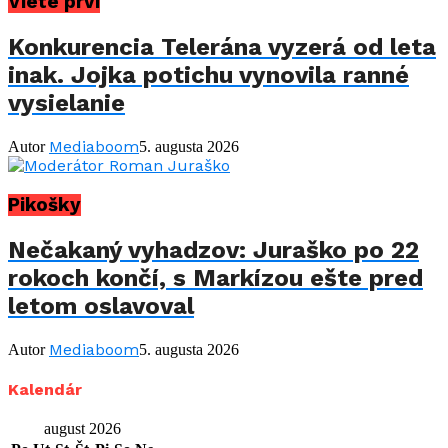
Viete prví
Konkurencia Telerána vyzerá od leta
inak. Jojka potichu vynovila ranné
vysielanie
Mediaboom
Autor
5. augusta 2026
Pikošky
Nečakaný vyhadzov: Juraško po 22
rokoch končí, s Markízou ešte pred
letom oslavoval
Mediaboom
Autor
5. augusta 2026
Kalendár
august 2026