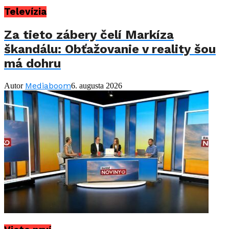
Televízia
Za tieto zábery čelí Markíza
škandálu: Obťažovanie v reality šou
má dohru
Mediaboom
Autor
6. augusta 2026