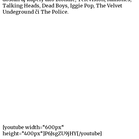
Talking Heads, Dead Boys, Iggie Pop, The Velvet
Undeground či The Police.
[youtube width=“600px“
height=“400px“]P6JsgZU9jHY[/youtube]