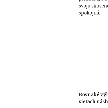
svoju skúseno
spokojná.
Rovnaké výhr
sieťach nášh