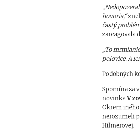
„Nedopozerala
hovoria,“
znel
častý problém
zareagovala d
„To mrmlanie 
polovice. A le
Podobných ko
Spomína sa v 
novinka
V zo
Okrem iného s
nerozumeli p
Hilmerovej.