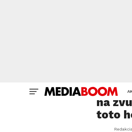
PIKOŠKY
Diváci
A
na zvu
toto 
Redakci