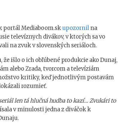
k portál Mediaboom.sk
upozornil
na
sie televíznych divákov, v ktorých sa vo
ali na zvuk v slovenských seriáloch.
 že išlo o ich obľúbené produkcie ako Dunaj,
ám alebo Zrada, tvorcom a televíziám
nožstvo kritiky, keď jednotlivým postavám
okázali rozumieť.
eriál len tá hlučná hudba to kazí… Zvukári to
sala v minulosti jedna z diváčok k
Dunaju.