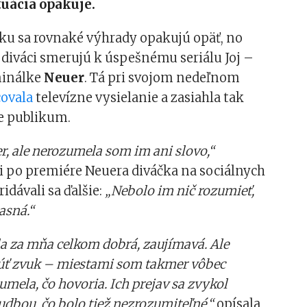
tuácia opakuje.
oku sa rovnaké výhrady opakujú opäť, no
 diváci smerujú k úspešnému seriálu Joj –
minálke
Neuer
. Tá pri svojom nedeľnom
covala
televízne vysielanie a zasiahla tak
ke publikum.
er, ale nerozumela som im ani slovo,“
i po premiére Neuera diváčka na sociálnych
ridávali sa ďalšie:
„Nebolo im nič rozumieť,
asná.“
la za mňa celkom dobrá, zaujímavá. Ale
ť zvuk – miestami som takmer vôbec
mela, čo hovoria. Ich prejav sa zvykol
hudbou, čo bolo tiež nezrozumiteľné,“
opísala