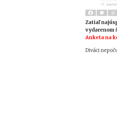
17. sept
Zatiaľ najús
vydarenom št
Anketa na k
Diváci nepoču