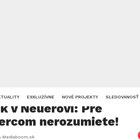
Zdroj: TV JOJ
 sa po Dunaji sťažujú
KTUALITY
EXKLUZÍVNE
NOVÉ PROJEKTY
SLEDOVANOSŤ
k v Neuerovi: Pre
hercom nerozumiete!
a Mediaboom.sk