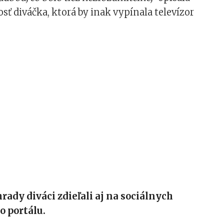
sť diváčka, ktorá by inak vypínala televízor
ady diváci zdieľali aj na sociálnych
o portálu.