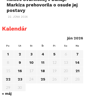
Markíza prehovorila o osude jej
postavy
22. JÚNA 2026
Kalendár
jún 2026
Po
Ut
St
Št
Pi
So
Ne
6
1
2
3
4
5
7
8
12
13
9
10
11
14
15
17
19
20
16
18
21
24
26
27
28
22
23
25
29
30
« máj