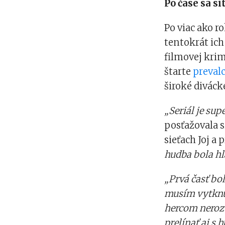
Po čase sa si
Po viac ako r
tentokrát ich
filmovej kri
štarte
preval
široké divác
„Seriál je sup
posťažovala s
sieťach Joj a p
hudba bola hl
„Prvá časť bo
musím vytknú
hercom nerozu
prelínať aj s 