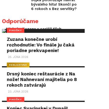
Jojka potvrdzuje návrat
bývalého hitu! Skončí po
6 rokoch s Bez servítky?
Odporúčame
PIKOŠKY
Zuzana konečne urobí
rozhodnutie: Vo finále ju čaká
poriadne prekvapenie!
25. JÚNA 2026
EXKLUZÍVNE
Drsný koniec reštaurácie z Na
nože! Nahnevaní majitelia po 8
rokoch zatvárajú
23. JÚNA 2026
PIKOŠKY
Koniec Svarinskej v Dunaji!