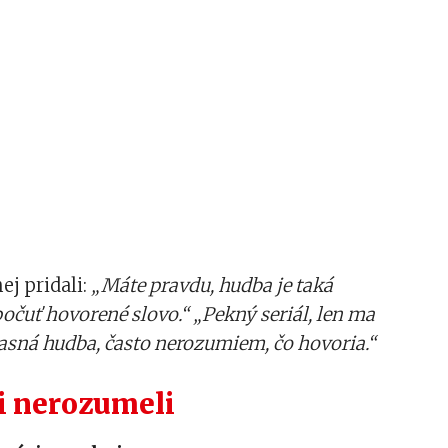
nej pridali:
„Máte pravdu, hudba je taká
počuť hovorené slovo.“
„Pekný seriál, len ma
lasná hudba, často nerozumiem, čo hovoria.“
i nerozumeli