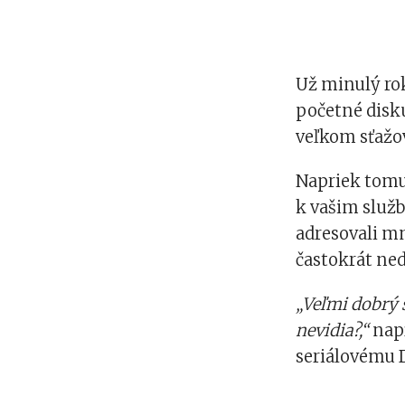
Už minulý ro
početné disku
veľkom sťažov
Napriek tomu,
k vašim služb
adresovali m
častokrát ned
„Veľmi dobrý s
nevidia?,“
napí
seriálovému 