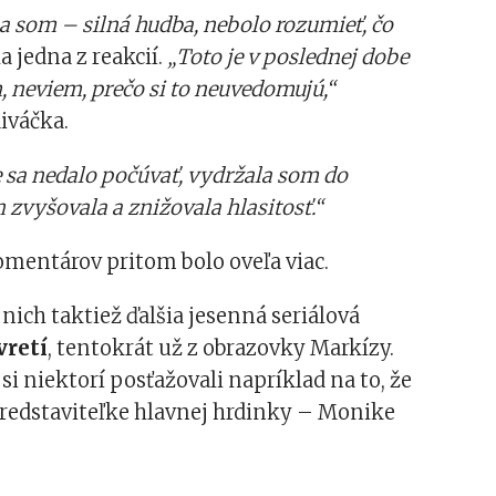
 som – silná hudba, nebolo rozumieť, čo
a jedna z reakcií.
„Toto je v poslednej dobe
, neviem, prečo si to neuvedomujú,“
iváčka.
sa nedalo počúvať, vydržala som do
n zvyšovala a znižovala hlasitosť.“
mentárov pritom bolo oveľa viac.
nich taktiež ďalšia jesenná seriálová
vretí
, tentokrát už z obrazovky Markízy.
i niektorí posťažovali napríklad na to, že
redstaviteľke hlavnej hrdinky – Monike