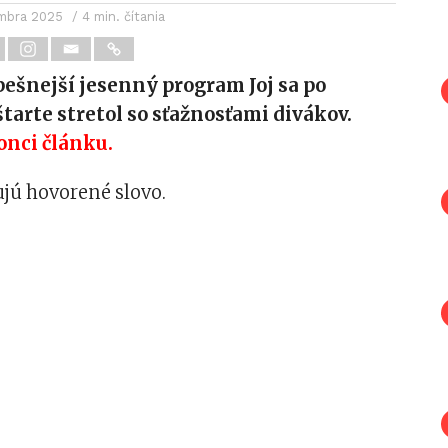
embra 2025
/ 4 min. čítania
pešnejší jesenný program Joj sa po
arte stretol so sťažnosťami divákov.
onci článku.
jú hovorené slovo.