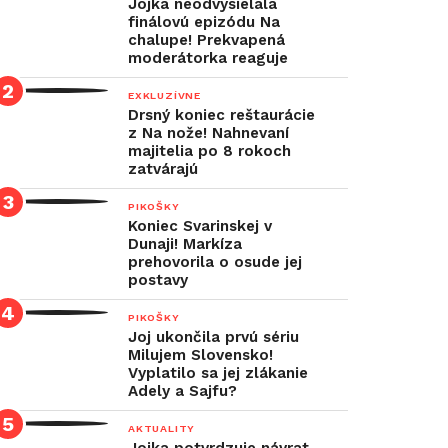
Jojka neodvysielala
finálovú epizódu Na
chalupe! Prekvapená
moderátorka reaguje
EXKLUZÍVNE
Drsný koniec reštaurácie
z Na nože! Nahnevaní
majitelia po 8 rokoch
zatvárajú
PIKOŠKY
Koniec Svarinskej v
Dunaji! Markíza
prehovorila o osude jej
postavy
PIKOŠKY
Joj ukončila prvú sériu
Milujem Slovensko!
Vyplatilo sa jej zlákanie
Adely a Sajfu?
AKTUALITY