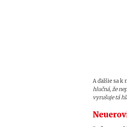
A ďalšie sa k 
hlučná, že ne
vyrušuje tá h
Neuerov