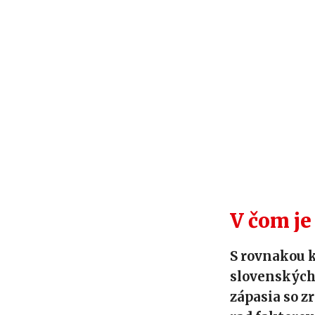
V čom j
S rovnakou k
slovenských 
zápasia so z