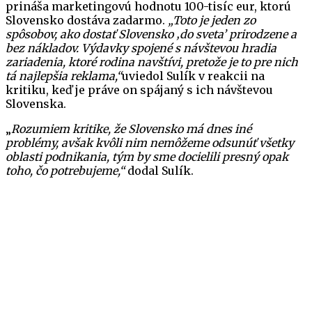
prináša marketingovú hodnotu 100-tisíc eur, ktorú
Slovensko dostáva zadarmo.
„Toto je jeden zo
spôsobov, ako dostať Slovensko ‚do sveta’ prirodzene a
bez nákladov. Výdavky spojené s návštevou hradia
zariadenia, ktoré rodina navštívi, pretože je to pre nich
tá najlepšia reklama,“
uviedol Sulík v reakcii na
kritiku, keď je práve on spájaný s ich návštevou
Slovenska.
„
Rozumiem kritike, že Slovensko má dnes iné
p
roblémy, avšak kvôli nim nemôžeme odsunúť všetky
oblasti podnikania, tým by sme docielili presný opak
toho, čo potrebujeme,“
dodal Sulík.