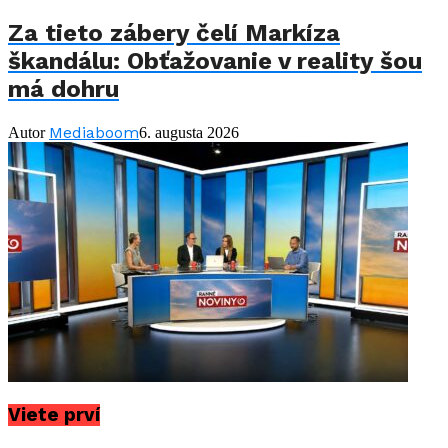
Za tieto zábery čelí Markíza
škandálu: Obťažovanie v reality šou
má dohru
Mediaboom
Autor
6. augusta 2026
Viete prví