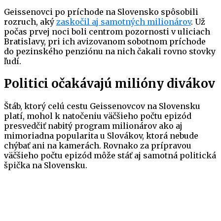
Geissenovci po príchode na Slovensko spôsobili
rozruch, aký
zaskočil aj samotných milionárov
. Už
počas prvej noci boli centrom pozornosti v uliciach
Bratislavy, pri ich avizovanom sobotnom príchode
do pezinského penziónu na nich čakali rovno stovky
ľudí.
Politici očakávajú milióny divákov
Štáb, ktorý celú cestu Geissenovcov na Slovensku
platí, mohol k natočeniu väčšieho počtu epizód
presvedčiť nabitý program milionárov ako aj
mimoriadna popularita u Slovákov, ktorá nebude
chýbať ani na kamerách. Rovnako za prípravou
väčšieho počtu epizód môže stáť aj samotná politická
špička na Slovensku.