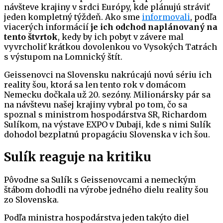
návšteve krajiny v srdci Európy, kde plánujú stráviť
jeden kompletný týždeň. Ako sme
informovali
, podľa
viacerých informácií
je ich odchod naplánovaný na
tento štvrtok
, kedy by ich pobyt v závere mal
vyvrcholiť krátkou dovolenkou vo Vysokých Tatrách
s výstupom na Lomnický štít.
Geissenovci na Slovensku nakrúcajú novú sériu ich
reality šou, ktorá sa len tento rok v domácom
Nemecku dočkala už 20. sezóny. Milionársky pár sa
na návštevu našej krajiny vybral po tom, čo sa
spoznal s ministrom hospodárstva SR, Richardom
Sulíkom, na výstave EXPO v Dubaji, kde s nimi Sulík
dohodol bezplatnú propagáciu Slovenska v ich šou.
Sulík reaguje na kritiku
Pôvodne sa Sulík s Geissenovcami a nemeckým
štábom dohodli na výrobe jedného dielu reality šou
zo Slovenska.
Podľa ministra hospodárstva jeden takýto diel