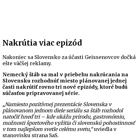
Nakrútia viac epizód
Nakoniec sa Slovensko za účasti Geissenovcov dočká
ešte väčšej reklamy.
Nemecký štáb sa mal v priebehu nakrúcania na
Slovensku rozhodnúť miesto plánovanej jednej
časti nakrútiť rovno tri nové epizódy, ktoré budú
súčasťou pripravovanej série.
„
Namiesto pozitívnej prezentácie Slovenska v
plánovanom jednom diele seriálu sa štáb rozhodol
natočiť hneď tri – kde ukážu prírodu, gastronómiu,
možnosti športového vyžitia či slovenskú pohostinnosť
v tom najlepšom svetle celému svetu,“
uviedla v
stanovisku strana SaS.