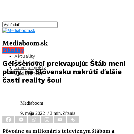
Mediaboom.sk
Pikošky
Aktuality
Exkluzívne
Geissenovci prekvapujú: Štáb mení
Nové projekty
plány, na Slovensku nakrúti ďalšie
Sledovanosť
časti reality šou!
Mediaboom
9. mája 2022
/ 3 min. čítania
Pôvodne sa milionári s televíznym štábom a