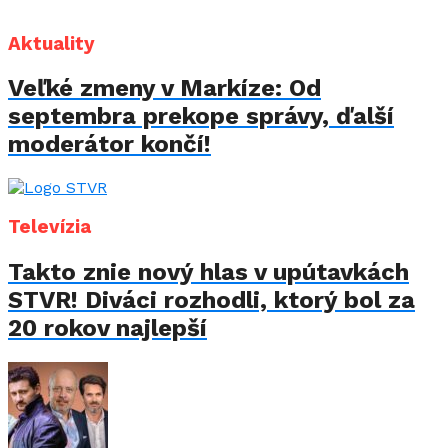
Aktuality
Veľké zmeny v Markíze: Od
septembra prekope správy, ďalší
moderátor končí!
Televízia
Takto znie nový hlas v upútavkách
STVR! Diváci rozhodli, ktorý bol za
20 rokov najlepší