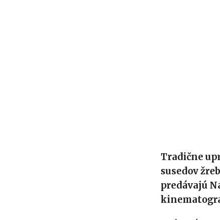
Tradične upr
susedov žreb
predávajú Ná
kinematogra