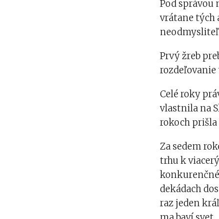
Pod správou 
vrátane tých 
neodmysliteľ
Prvý žreb pre
rozdeľovanie 
Celé roky prá
vlastnila na 
rokoch prišla 
Za sedem rok
trhu k viace
konkurenčné 
dekádach dost
raz jeden krá
ma baví svet.