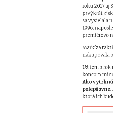
roku 2017 aj 
prvýkrát získ
sa vysielala 
1996, naposle
premiérovo n
Markíza takti
nakupovala od
Už tento rok
koncom minul
Ako vytrhnúť
polepšovne
.
ktorá ich bud