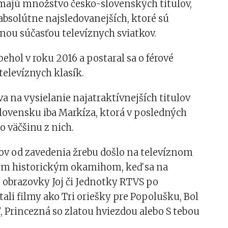
majú množstvo česko-slovenských titulov,
absolútne najsledovanejších, ktoré sú
nou súčasťou televíznych sviatkov.
behol v roku 2016 a postaral sa o férové
televíznych klasík.
va na vysielanie najatraktívnejších titulov
Slovensku iba Markíza, ktorá v posledných
o väčšinu z nich.
ov od zavedenia žrebu došlo na televíznom
rým historickým okamihom, keď sa na
obrazovky Joj či Jednotky RTVS po
ali filmy ako Tri oriešky pre Popolušku, Bol
ľ, Princezná so zlatou hviezdou alebo S tebou