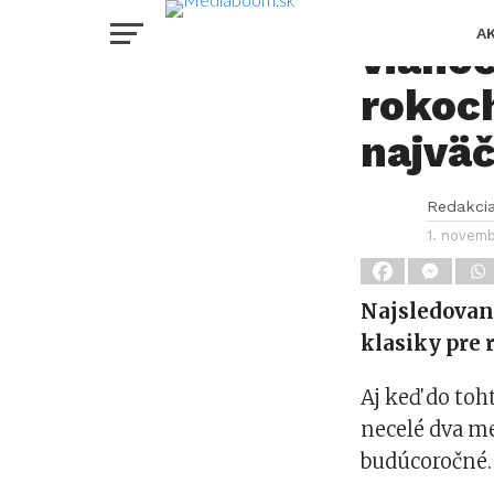
Markí
A
viano
rokoch
najväč
Redakci
1. novem
Najsledovane
klasiky pre 
Aj keď do toh
necelé dva me
budúcoročné.