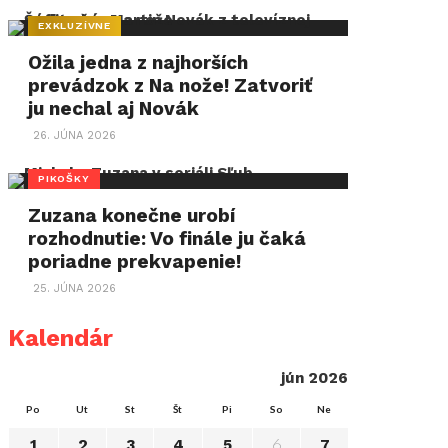
EXKLUZÍVNE
Ožila jedna z najhorších
prevádzok z Na nože! Zatvoriť
ju nechal aj Novák
26. JÚNA 2026
PIKOŠKY
Zuzana konečne urobí
rozhodnutie: Vo finále ju čaká
poriadne prekvapenie!
25. JÚNA 2026
Kalendár
jún 2026
Po
Ut
St
Št
Pi
So
Ne
6
1
2
3
4
5
7