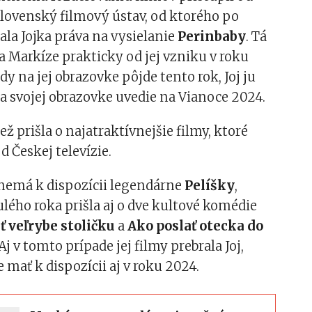
Slovenský filmový ústav, od ktorého po
ala Jojka práva na vysielanie
Perinbaby
. Tá
na Markíze prakticky od jej vzniku v roku
dy na jej obrazovke pôjde tento rok, Joj ju
a svojej obrazovke uvedie na Vianoce 2024.
ež prišla o najatraktívnejšie filmy, ktoré
 Českej televízie.
 nemá k dispozícii legendárne
Pelíšky
,
ého roka prišla aj o dve kultové komédie
 veľrybe stoličku
a
Ako poslať otecka do
 Aj v tomto prípade jej filmy prebrala Joj,
e mať k dispozícii aj v roku 2024.