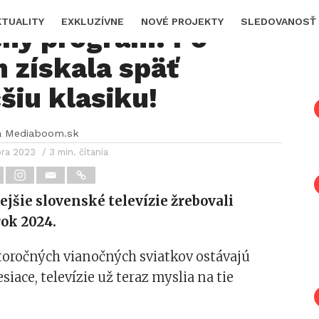
za zachraňuje
KTUALITY
EXKLUZÍVNE
NOVÉ PROJEKTY
SLEDOVANOSŤ
čný program: Po
 získala späť
šiu klasiku!
a Mediaboom.sk
bra 2023
/ 3 min. čítania
jšie slovenské televízie žrebovali
rok 2024.
toročných vianočných sviatkov ostávajú
siace, televízie už teraz myslia na tie