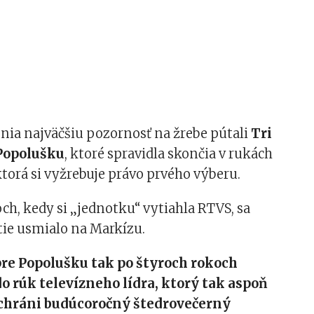
nia najväčšiu pozornosť na žrebe pútali
Tri
 Popolušku
, ktoré spravidla skončia v rukách
 ktorá si vyžrebuje právo prvého výberu.
ch, kedy si „jednotku“ vytiahla RTVS, sa
tie usmialo na Markízu.
pre Popolušku tak po štyroch rokoch
do rúk televízneho lídra, ktorý tak aspoň
achráni budúcoročný štedrovečerný