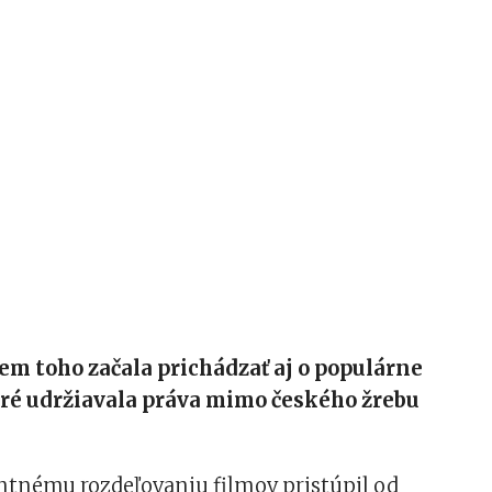
m toho začala prichádzať aj o populárne
oré udržiavala práva mimo českého žrebu
ntnému rozdeľovaniu filmov pristúpil od