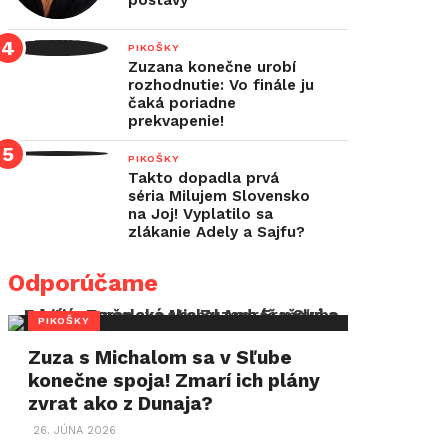
postavy
PIKOŠKY
Zuzana konečne urobí
rozhodnutie: Vo finále ju
čaká poriadne
prekvapenie!
PIKOŠKY
Takto dopadla prvá
séria Milujem Slovensko
na Joj! Vyplatilo sa
zlákanie Adely a Sajfu?
Odporúčame
PIKOŠKY
Zuza s Michalom sa v Sľube
konečne spoja! Zmarí ich plány
zvrat ako z Dunaja?
26. JÚNA 2026