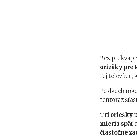
Bez prekvape
oriešky pre
tej televízie,
Po dvoch roko
tentoraz šťas
Tri oriešky 
mieria späť 
čiastočne z