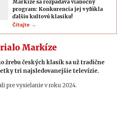
Markíze sa rozpadáva vianočný
program: Konkurencia jej vyfúkla
ďalšiu kultovú klasiku!
Čítajte →
prialo Markíze
 žrebu českých klasík sa už tradične
šetky tri najsledovanejšie televízie.
li pre vysielanie v roku 2024.