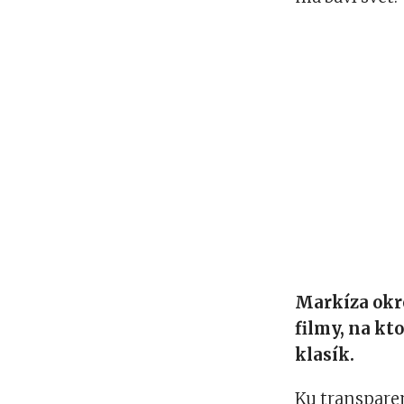
Markíza okre
filmy, na kt
klasík.
Ku transpare