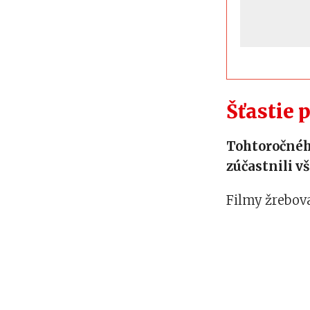
Šťastie 
Tohtoročného
zúčastnili v
Filmy žrebova