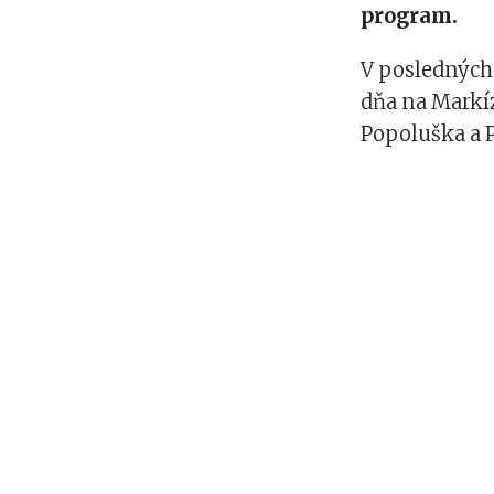
program.
V posledných 
dňa na Markíz
Popoluška a P