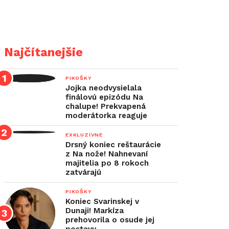
Najčítanejšie
PIKOŠKY
Jojka neodvysielala
finálovú epizódu Na
chalupe! Prekvapená
moderátorka reaguje
EXKLUZÍVNE
Drsný koniec reštaurácie
z Na nože! Nahnevaní
majitelia po 8 rokoch
zatvárajú
PIKOŠKY
Koniec Svarinskej v
Dunaji! Markíza
prehovorila o osude jej