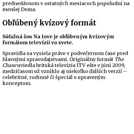
prednedávnom v ostatných mesiacoch popoludní na
menšej Doma.
Obľúbený kvízový formát
Súťažná šou Na love je obľúbeným kvízovým
formátom televízií vo svete.
Spravidla sa vysiela práve v podvečernom čase pred
hlavnými spravodajstvami. Originálny formát
The
Chase
uviedla britská televízia ITV ešte v júni 2009,
medzičasom už vzniklo aj niekoľko ďalších verzií –
celebritné, rodinné či špeciál s upraveným
konceptom.