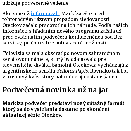
udržuje podvečerné vedenie.
Ako sme už
informovali
, Markíza ešte pred
tohtoročným ráznym prepadom sledovanosti
Oteckov začala pracovať na ich náhrade. Podľa našich
informácií s hľadaním nového programu začala už
pred ovládnutím podvečera konkurenčnou šou Bez
servítky, pričom v hre boli viaceré možnosti.
Televízia sa mala obzerať po novom zahraničnom
seriálovom námete, ktorý by adaptovala pre
slovenského diváka. Samotní Oteckovia vychádzajú z
argentínskeho seriálu
Señores Papis
. Rovnako tak bol
v hre nový kvíz, ktorý nakoniec aj dostane šancu.
Podvečerná novinka už na jar
Markíza podvečer predstaví nový súťažný formát,
ktorý sa do vysielania dostane po skončení
aktuálnej série Oteckov.