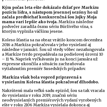
Kým počas leta ešte dokázalo držať pre Markízu
pozíciu lídra, s nástupom jesennej sezóny ho už
začala predbiehať konkurenčná šou Jojky Moja
mama varí lepšie ako tvoja.
Markíza následne
podvečer zaradila ôsmu sériu Búrlivého vína, s
ktorým vyplnila väčšinu jesene.
Koleso šťastia sa na obraz vrátilo koncom decembra
2016 a Markíza pokračovala v jeho vysielaní aj
následne v januári. Šou už vtedy vôbec nezafungovala
a Markíze tvrdo prepadávala na podielovej úrovni 10
– 11 %. Napriek vyčkávaniu ju na konci januára už
expresne ukončila a situáciu zachraňovala
vytiahnutím premiér Susedských prípadov.
Markíza však bola vopred pripravená s
vysielaním Kolesa šťastia pokračovať dlhodobo.
Nakrútenú mala veľkú sadu epizód, šou sa tak vracala
do vysielania v roku 2019, značnú sériu
neodvysielaných premiérových vydaní vyrobených
ešte v roku 2106 Markíza vysielala dokonca aj