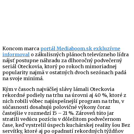
Koncom marca
portál Mediaboom.sk exkluzívne
informoval
o zákulisných plánoch televízneho lídra
nájsť postupne náhradu za dlhoročný podvečerný
seriál Oteckovia, ktorý po rokoch mimoriadnej
popularity najmä v ostatných dvoch sezónach padá
na svoje minimá.
Kým v časoch najväčšej slávy lámali Oteckovia
rekordné podiely na trhu na úrovni aj 40 %, ktoré z
nich robili vôbec najúspešnejší program na trhu, v
súčasnosti dosahujú polovičné výkony čoraz
častejšie v rozmedzí 15 – 21 %. Zároveň túto jar
stratili vedúcu pozíciu v dôležitom podvečernom
čase, keď vystrelil úspech kuchárskej reality šou Bez
servítky, ktoré aj po opadnutí rekordných týždňov