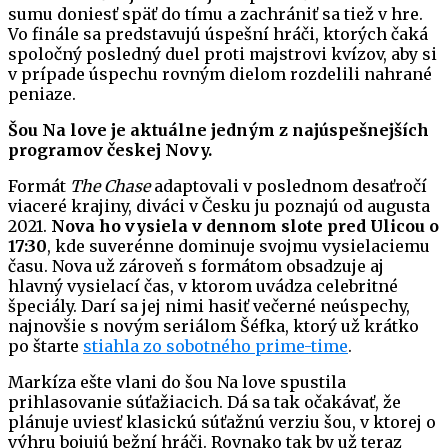
sumu doniesť späť do tímu a zachrániť sa tiež v hre.
Vo finále sa predstavujú úspešní hráči, ktorých čaká
spoločný posledný duel proti majstrovi kvízov, aby si
v prípade úspechu rovným dielom rozdelili nahrané
peniaze.
Šou Na love je aktuálne jedným z najúspešnejších
programov českej Novy.
Formát
The Chase
adaptovali v poslednom desaťročí
viaceré krajiny, diváci v Česku ju poznajú od augusta
2021.
Nova ho vysiela v dennom slote pred Ulicou o
17:30
, kde suverénne dominuje svojmu vysielaciemu
času. Nova už zároveň s formátom obsadzuje aj
hlavný vysielací čas, v ktorom uvádza celebritné
špeciály. Darí sa jej nimi hasiť večerné neúspechy,
najnovšie s novým seriálom Šéfka, ktorý už krátko
po štarte
stiahla zo sobotného prime-time
.
Markíza ešte vlani do šou Na love spustila
prihlasovanie súťažiacich. Dá sa tak očakávať, že
plánuje uviesť klasickú súťažnú verziu šou, v ktorej o
výhru bojujú bežní hráči. Rovnako tak by už teraz