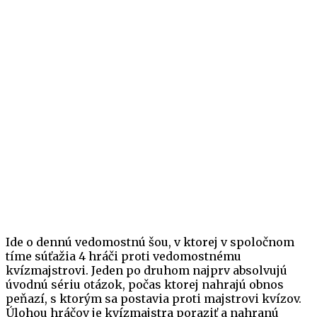
Ide o dennú vedomostnú šou, v ktorej v spoločnom
tíme súťažia 4 hráči proti vedomostnému
kvízmajstrovi. Jeden po druhom najprv absolvujú
úvodnú sériu otázok, počas ktorej nahrajú obnos
peňazí, s ktorým sa postavia proti majstrovi kvízov.
Úlohou hráčov je kvízmajstra poraziť a nahranú