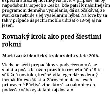
úspechu súťažnej novinky Na love. V prípade, ak by
napodobnila úspech z Česka, kde patrí k najsilnejším
programom denného vysielania, dá sa očakávať, že
Markíza nebude s jej vysielaním hýbať. Na love by sa
tak v prípade úspechu mohlo udržať o 18-tej aj na
jeseň.
Rovnaký krok ako pred šiestimi
rokmi
Markíza už identický krok urobila v lete 2016.
Vtedy po sérii prepadákov v podvečernom čase
skúsila počas letných prázdnin rozbehnúť o 18-tej
súťažnú novinku, keď oživila legendárny denný
formát Koleso šťastia. Zároveň mala na jeseň
pripravené Búrlivé víno, ktoré sa nakoniec do
podvečerného vysielania aj dostalo.