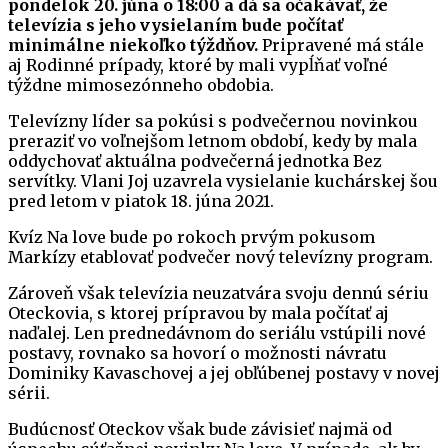
pondelok 20. júna o 18:00 a dá sa očakávať, že
televízia s jeho vysielaním bude počítať
minimálne niekoľko týždňov.
Pripravené má stále
aj Rodinné prípady, ktoré by mali vypĺňať voľné
týždne mimosezónneho obdobia.
Televízny líder sa pokúsi s podvečernou novinkou
preraziť vo voľnejšom letnom období, kedy by mala
oddychovať aktuálna podvečerná jednotka Bez
servítky. Vlani Joj uzavrela vysielanie kuchárskej šou
pred letom v piatok 18. júna 2021.
Kvíz Na love bude po rokoch prvým pokusom
Markízy etablovať podvečer nový televízny program.
Zároveň však televízia neuzatvára svoju dennú sériu
Oteckovia, s ktorej prípravou by mala počítať aj
naďalej. Len prednedávnom do seriálu vstúpili nové
postavy, rovnako sa hovorí o možnosti návratu
Dominiky Kavaschovej a jej obľúbenej postavy v novej
sérii.
Budúcnosť Oteckov však bude závisieť najmä od