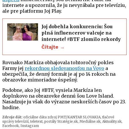
internete a upozornila, že ju nevyrábala pre televíziu,
ale pre platformu Joj Play.
Joj dobehla konkurenciu: Šou
plná influencerov valcuje na
internete! #BTF zlomilo rekordy
Čítajte →
Rovnako Markíza obhajovala tohtoročný pokles
Farmy jej
rekordnou sledovanosťou na Voyo
a
ubezpečila, že denný formát je aj po 14 rokoch na
obrazovke mimoriadne úspešný.
Podobne, ako Joj #BTF, vysiela Markíza len
doplnkovo na obrazovke dennú šou Love Island.
Nasadzuje ju však do výrazne neskorších časov po 23.
hodine.
Zdroje dát:
oficiálne dáta zdroj PMT/KANTAR SLOVAKIA, tlačové
správy televízií, teletext, portály Stratégie.sk, Mediálne.sk, Aktuality.sk,
Facebook, Instagram