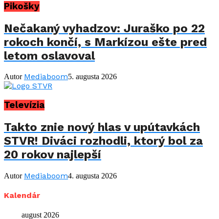
Pikošky
Nečakaný vyhadzov: Juraško po 22
rokoch končí, s Markízou ešte pred
letom oslavoval
Mediaboom
Autor
5. augusta 2026
Televízia
Takto znie nový hlas v upútavkách
STVR! Diváci rozhodli, ktorý bol za
20 rokov najlepší
Mediaboom
Autor
4. augusta 2026
Kalendár
august 2026