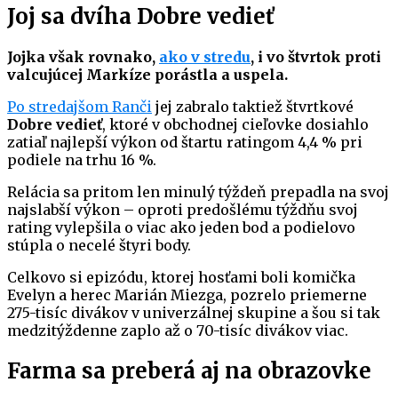
Joj sa dvíha Dobre vedieť
Jojka však rovnako,
ako v stredu
, i vo štvrtok proti
valcujúcej Markíze porástla a uspela.
Po stredajšom Ranči
jej zabralo taktiež štvrtkové
Dobre vedieť
, ktoré v obchodnej cieľovke dosiahlo
zatiaľ najlepší výkon od štartu ratingom 4,4 % pri
podiele na trhu 16 %.
Relácia sa pritom len minulý týždeň prepadla na svoj
najslabší výkon – oproti predošlému týždňu svoj
rating vylepšila o viac ako jeden bod a podielovo
stúpla o necelé štyri body.
Celkovo si epizódu, ktorej hosťami boli komička
Evelyn a herec Marián Miezga, pozrelo priemerne
275-tisíc divákov v univerzálnej skupine a šou si tak
medzitýždenne zaplo až o 70-tisíc divákov viac.
Farma sa preberá aj na obrazovke