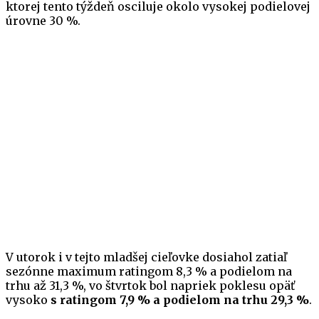
ktorej tento týždeň osciluje okolo vysokej podielovej
úrovne 30 %.
V utorok i v tejto mladšej cieľovke dosiahol zatiaľ
sezónne maximum ratingom 8,3 % a podielom na
trhu až 31,3 %, vo štvrtok bol napriek poklesu opäť
vysoko
s ratingom 7,9 % a podielom na trhu 29,3 %
.