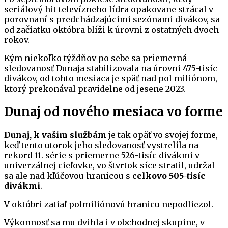
seriálový hit televízneho lídra opakovane strácal v
porovnaní s predchádzajúcimi sezónami divákov, sa
od začiatku októbra blíži k úrovni z ostatných dvoch
rokov.
Kým niekoľko týždňov po sebe sa priemerná
sledovanosť Dunaja stabilizovala na úrovni 475-tisíc
divákov, od tohto mesiaca je späť nad pol miliónom,
ktorý prekonával pravidelne od jesene 2023.
Dunaj od nového mesiaca vo forme
Dunaj, k vašim službám
je tak opäť vo svojej forme,
keď tento utorok jeho sledovanosť vystrelila na
rekord 11. série s priemerne 526-tisíc divákmi v
univerzálnej cieľovke, vo štvrtok síce stratil, udržal
sa ale nad kľúčovou hranicou s
celkovo 505-tisíc
divákmi
.
V októbri zatiaľ polmiliónovú hranicu nepodliezol.
Výkonnosť sa mu dvihla i v obchodnej skupine, v