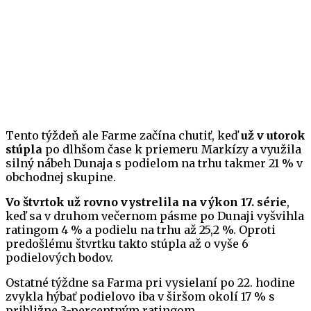
Tento týždeň ale Farme začína chutiť, keď
už v utorok
stúpla
po dlhšom čase k priemeru Markízy a využila
silný nábeh Dunaja s podielom na trhu takmer 21 % v
obchodnej skupine.
Vo štvrtok už rovno vystrelila na výkon 17. série
,
keď sa v druhom večernom pásme po Dunaji vyšvihla
ratingom 4 % a podielu na trhu až 25,2 %. Oproti
predošlému štvrtku takto stúpla až o vyše 6
podielových bodov.
Ostatné týždne sa Farma pri vysielaní po 22. hodine
zvykla hýbať podielovo iba v širšom okolí 17 % s
približne 3-percentným ratingom.