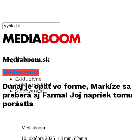
Mediaboom.sk
Zdroj: TV Markíza
Sledovanosť
Aktuality
Exkluzívne
Nové projekty
Dunaj je opäť vo forme, Markíze sa
Sledovanosť
preberá aj Farma! Joj napriek tomu
porástla
Mediaboom
10. októbra 2025
/ 3 min. čítania