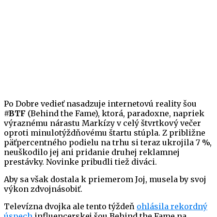
Po Dobre vedieť nasadzuje internetovú reality šou
#BTF
(Behind the Fame), ktorá, paradoxne, napriek
výraznému nárastu Markízy v celý štvrtkový večer
oproti minulotýždňovému štartu stúpla. Z približne
päťpercentného podielu na trhu si teraz ukrojila 7 %,
neuškodilo jej ani pridanie druhej reklamnej
prestávky. Novinke pribudli tiež diváci.
Aby sa však dostala k priemerom Joj, musela by svoj
výkon zdvojnásobiť.
Televízna dvojka ale tento týždeň
ohlásila rekordný
úspech
influencerskej šou Behind the Fame na