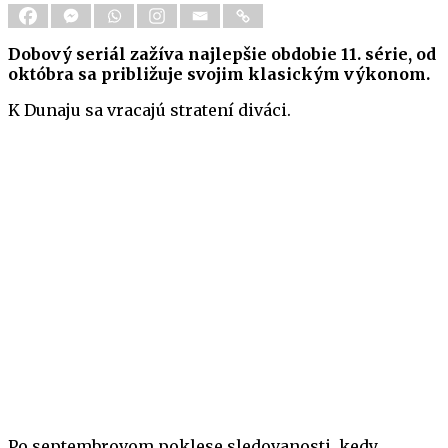
Dobový seriál zažíva najlepšie obdobie 11. série, od
októbra sa približuje svojim klasickým výkonom.
K Dunaju sa vracajú stratení diváci.
Po septembrovom poklese sledovanosti, kedy