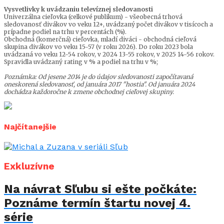
Vysvetlivky k uvádzaniu televíznej sledovanosti
Univerzálna cieľovka (celkové publikum) - všeobecná trhová
sledovanosť divákov vo veku 12+, uvádzaný počet divákov v tisícoch a
prípadne podiel na trhu v percentách (%).
Obchodná (komerčná) cieľovka, mladí diváci - obchodná cieľová
skupina divákov vo veku 15-57 (v roku 2026). Do roku 2023 bola
uvádzaná vo veku 12-54 rokov, v 2024 13-55 rokov, v 2025 14-56 rokov.
Spravidla uvádzaný rating v % a podiel na trhu v %;
Poznámka: Od jesene 2014 je do údajov sledovanosti započítavaná
oneskorená sledovanosť, od januára 2017 "hostia". Od januára 2024
dochádza každoročne k zmene obchodnej cieľovej skupiny.
Najčítanejšie
Exkluzívne
Na návrat Sľubu si ešte počkáte:
Poznáme termín štartu novej 4.
série