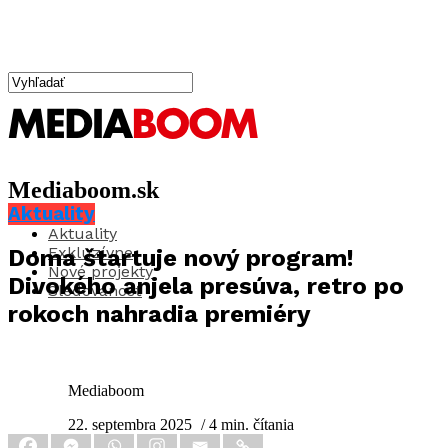
Mediaboom.sk
Aktuality
Aktuality
Exkluzívne
Doma štartuje nový program!
Nové projekty
Divokého anjela presúva, retro po
Sledovanosť
rokoch nahradia premiéry
Mediaboom
22. septembra 2025
/ 4 min. čítania