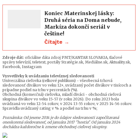
Koniec Materinskej lásky:
Druhá séria na Doma nebude,
Markíza dokončí seriál v
češtine!
Čítajte →
Zdroje dát:
oficiálne dáta zdroj PMT/KANTAR SLOVAKIA, tlačové
správy televízií, teletext, portály Stratégie.sk, Mediálne.sk, Aktuality.sk,
Facebook, Instagram
Vysvetlivky k uvádzaniu televíznej sledovanosti
Univerzálna cieľovka (celkové publikum) - všeobecná trhová
sledovanosť divákov vo veku 12+, uvádzaný počet divákov v tisícoch a
prípadne podiel na trhu v percentách (%).
Obchodná (komerčná) cieľovka, mladí diváci - obchodná cieľová
skupina divákov vo veku 15-57 (v roku 2026). Do roku 2023 bola
uvádzaná vo veku 12-54 rokov, v 2024 13-55 rokov, v 2025 14-56 rokov.
Spravidla uvádzaný rating v % a podiel na trhu v %;
Poznámka: Od jesene 2014 je do údajov sledovanosti započítavaná
oneskorená sledovanosť, od januára 2017 "hostia". Od januára 2024
dochádza každoročne k zmene obchodnej cieľovej skupiny.