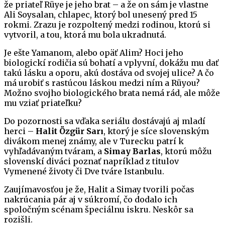
že priateľ Rüye je jeho brat – a že on sám je vlastne
Ali Soysalan, chlapec, ktorý bol unesený pred 15
rokmi. Zrazu je rozpoltený medzi rodinou, ktorú si
vytvoril, a tou, ktorá mu bola ukradnutá.
Je ešte Yamanom, alebo opäť Alim? Hoci jeho
biologickí rodičia sú bohatí a vplyvní, dokážu mu dať
takú lásku a oporu, akú dostáva od svojej ulice? A čo
má urobiť s rastúcou láskou medzi ním a Rüyou?
Možno svojho biologického brata nemá rád, ale môže
mu vziať priateľku?
Do pozornosti sa vďaka seriálu dostávajú aj mladí
herci –
Halit Özgür Sarı
, ktorý je síce slovenským
divákom menej známy, ale v Turecku patrí k
vyhľadávaným tváram, a
Simay Barlas
, ktorú môžu
slovenskí diváci poznať napríklad z titulov
Vymenené životy či Dve tváre Istanbulu.
Zaujímavosťou je že, Halit a Simay tvorili počas
nakrúcania pár aj v súkromí, čo dodalo ich
spoločným scénam špeciálnu iskru. Neskôr sa
rozišli.