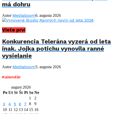
má dohru
Mediaboom
Autor
6. augusta 2026
Viete prví
Konkurencia Telerána vyzerá od leta
inak. Jojka potichu vynovila ranné
vysielanie
Mediaboom
Autor
5. augusta 2026
Kalendár
august 2026
Po
Ut
St
Št
Pi
So
Ne
1
2
3
4
5
6
7
8
9
10
11
12
13
14
15
16