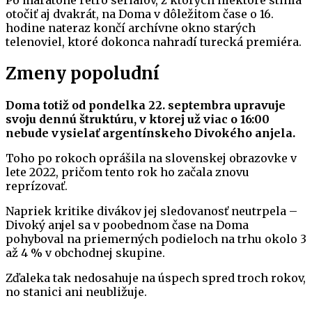
Po maratóne retro seriálov, z ktorých niektoré stihla
otočiť aj dvakrát, na Doma v dôležitom čase o 16.
hodine nateraz končí archívne okno starých
telenoviel, ktoré dokonca nahradí turecká premiéra.
Zmeny popoludní
Doma totiž od pondelka 22. septembra upravuje
svoju dennú štruktúru, v ktorej už viac o 16:00
nebude vysielať argentínskeho Divokého anjela.
Toho po rokoch oprášila na slovenskej obrazovke v
lete 2022, pričom tento rok ho začala znovu
reprízovať.
Napriek kritike divákov jej sledovanosť neutrpela –
Divoký anjel sa v poobednom čase na Doma
pohyboval na priemerných podieloch na trhu okolo 3
až 4 % v obchodnej skupine.
Zďaleka tak nedosahuje na úspech spred troch rokov,
no stanici ani neubližuje.