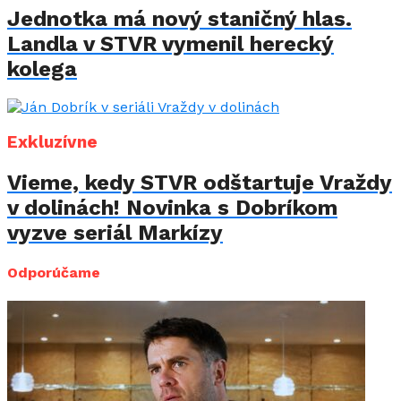
Jednotka má nový staničný hlas.
Landla v STVR vymenil herecký
kolega
Exkluzívne
Vieme, kedy STVR odštartuje Vraždy
v dolinách! Novinka s Dobríkom
vyzve seriál Markízy
Odporúčame