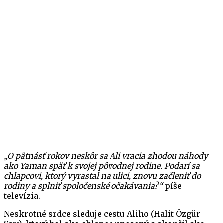
„O pätnásť rokov neskôr sa Ali vracia zhodou náhody
ako Yaman späť k svojej pôvodnej rodine. Podarí sa
chlapcovi, ktorý vyrastal na ulici, znovu začleniť do
rodiny a splniť spoločenské očakávania?“
píše
televízia.
Neskrotné srdce sleduje cestu Aliho (Halit Özgür