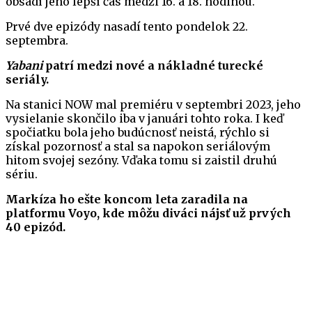
obsadí jeho lepší čas medzi 16. a 18. hodinou.
Prvé dve epizódy nasadí tento pondelok 22.
septembra.
Yabani
patrí medzi nové a nákladné turecké
seriály.
Na stanici NOW mal premiéru v septembri 2023, jeho
vysielanie skončilo iba v januári tohto roka. I keď
spočiatku bola jeho budúcnosť neistá, rýchlo si
získal pozornosť a stal sa napokon seriálovým
hitom svojej sezóny. Vďaka tomu si zaistil druhú
sériu.
Markíza ho ešte koncom leta zaradila na
platformu Voyo, kde môžu diváci nájsť už prvých
40 epizód.