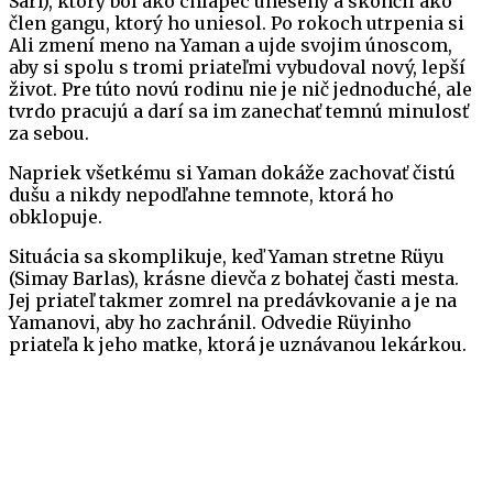
Sarı), ktorý bol ako chlapec unesený a skončil ako
člen gangu, ktorý ho uniesol. Po rokoch utrpenia si
Ali zmení meno na Yaman a ujde svojim únoscom,
aby si spolu s tromi priateľmi vybudoval nový, lepší
život. Pre túto novú rodinu nie je nič jednoduché, ale
tvrdo pracujú a darí sa im zanechať temnú minulosť
za sebou.
Napriek všetkému si Yaman dokáže zachovať čistú
dušu a nikdy nepodľahne temnote, ktorá ho
obklopuje.
Situácia sa skomplikuje, keď Yaman stretne Rüyu
(Simay Barlas), krásne dievča z bohatej časti mesta.
Jej priateľ takmer zomrel na predávkovanie a je na
Yamanovi, aby ho zachránil. Odvedie Rüyinho
priateľa k jeho matke, ktorá je uznávanou lekárkou.