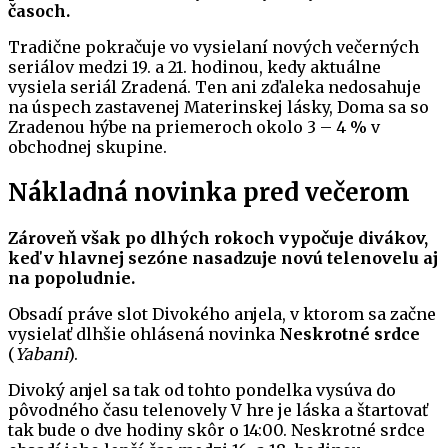
časoch.
Tradične pokračuje vo vysielaní nových večerných
seriálov medzi 19. a 21. hodinou, kedy aktuálne
vysiela seriál Zradená. Ten ani zďaleka nedosahuje
na úspech zastavenej Materinskej lásky, Doma sa so
Zradenou hýbe na priemeroch okolo 3 – 4 % v
obchodnej skupine.
Nákladná novinka pred večerom
Zároveň však po dlhých rokoch vypočuje divákov,
keď v hlavnej sezóne nasadzuje novú telenovelu aj
na popoludnie.
Obsadí práve slot Divokého anjela, v ktorom sa začne
vysielať dlhšie ohlásená novinka
Neskrotné srdce
(
Yabani
).
Divoký anjel sa tak od tohto pondelka vysúva do
pôvodného času telenovely V hre je láska a štartovať
tak bude o dve hodiny skôr o 14:00. Neskrotné srdce