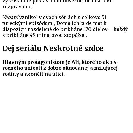
vykreslenie postáv a hodnoverné, dramatické
rozprávanie.
Yabani
vznikol v dvoch sériách s celkovo 51
tureckými epizódami, Doma ich bude mať k
dispozícii rozdelené do približne 170 dielov – každý
s približne 45-minútovou stopážou.
Dej seriálu Neskrotné srdce
Hlavným protagonistom je Ali, ktorého ako 4-
ročného uniesli z dobre situovanej a milujúcej
rodiny a skončil na ulici.