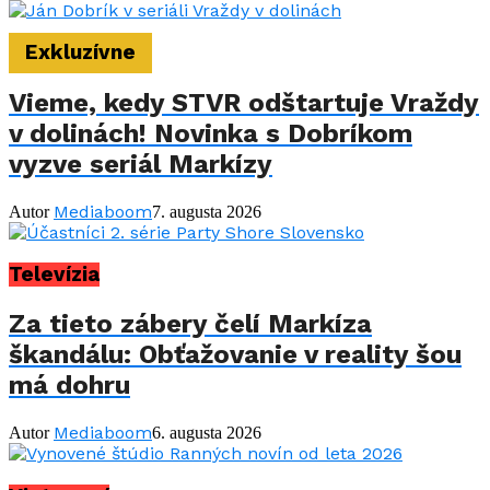
Exkluzívne
Vieme, kedy STVR odštartuje Vraždy
v dolinách! Novinka s Dobríkom
vyzve seriál Markízy
Mediaboom
Autor
7. augusta 2026
Televízia
Za tieto zábery čelí Markíza
škandálu: Obťažovanie v reality šou
má dohru
Mediaboom
Autor
6. augusta 2026