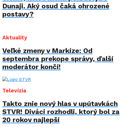
Dunaji. Aký osud čaká ohrozené
postavy?
Aktuality
Veľké zmeny v Markíze: Od
septembra prekope správy, ďalší
moderátor končí!
Televízia
Takto znie nový hlas v upútavkách
STVR! Diváci rozhodli, ktorý bol za
20 rokov najlepší