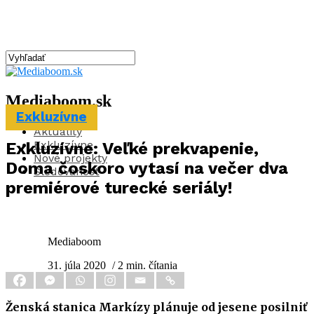
Mediaboom.sk
Exkluzívne
Aktuality
Exkluzívne
Exkluzívne: Veľké prekvapenie,
Nové projekty
Doma čoskoro vytasí na večer dva
Sledovanosť
premiérové turecké seriály!
Mediaboom
31. júla 2020
/ 2 min. čítania
Ženská stanica Markízy plánuje od jesene posilniť