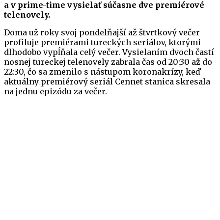
a v prime-time vysielať súčasne dve premiérové
telenovely.
Doma už roky svoj pondelňajší až štvrtkový večer
profiluje premiérami tureckých seriálov, ktorými
dlhodobo vypĺňala celý večer. Vysielaním dvoch častí
nosnej tureckej telenovely zabrala čas od 20:30 až do
22:30, čo sa zmenilo s nástupom koronakrízy, keď
aktuálny premiérový seriál Cennet stanica skresala
na jednu epizódu za večer.