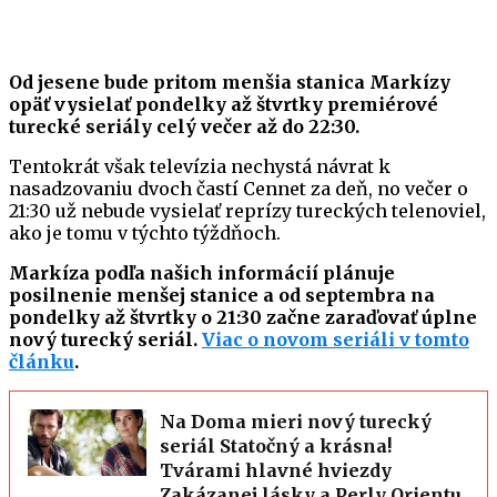
Od jesene bude pritom menšia stanica Markízy
opäť vysielať pondelky až štvrtky premiérové
turecké seriály celý večer až do 22:30.
Tentokrát však televízia nechystá návrat k
nasadzovaniu dvoch častí Cennet za deň, no večer o
21:30 už nebude vysielať reprízy tureckých telenoviel,
ako je tomu v týchto týždňoch.
Markíza podľa našich informácií plánuje
posilnenie menšej stanice a od septembra na
pondelky až štvrtky o 21:30 začne zaraďovať úplne
nový turecký seriál.
Viac o novom seriáli v tomto
článku
.
Na Doma mieri nový turecký
seriál Statočný a krásna!
Tvárami hlavné hviezdy
Zakázanej lásky a Perly Orientu