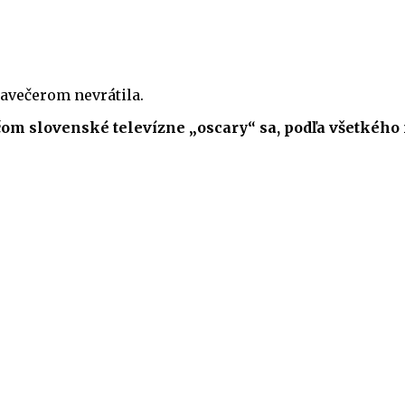
avečerom nevrátila.
čom slovenské televízne „oscary“ sa, podľa všetkého 