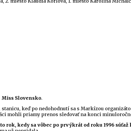
á, 2. miesto Klaudia Korlová, 1. miesto Karolina Michal
o
Miss Slovensko
.
 stanicu, keď po nedohodnutí sa s Markízou organizátor
váci mohli priamy prenos sledovať na konci minuloročné
nto rok, kedy sa vôbec po prvýkrát od roku 1996 súťa
dma už nepridala.