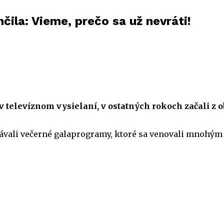
čila: Vieme, prečo sa už nevráti!
v televíznom vysielaní, v ostatných rokoch začali z
stávali večerné galaprogramy, ktoré sa venovali mnohým