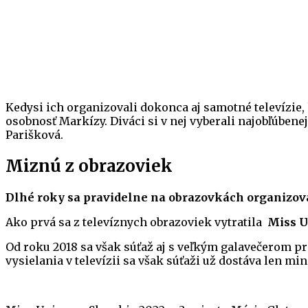
Kedysi ich organizovali dokonca aj samotné televízie,
osobnosť Markízy. Diváci si v nej vyberali najobľúbenej
Parišková.
Miznú z obrazoviek
Dlhé roky sa pravidelne na obrazovkách organizova
Ako prvá sa z televíznych obrazoviek vytratila
Miss U
Od roku 2018 sa však súťaž aj s veľkým galavečerom pre
vysielania v televízii sa však súťaži už dostáva len m