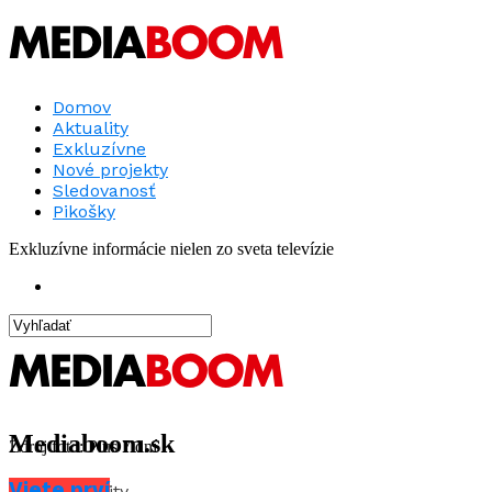
Domov
Aktuality
Exkluzívne
Nové projekty
Sledovanosť
Pikošky
Exkluzívne informácie nielen zo sveta televízie
Mediaboom.sk
Zdroj foto: Plus 7 dní
Viete prví
Aktuality