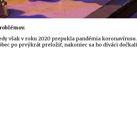
problémov.
 kedy však v roku 2020 prepukla pandémia koronavírusu
ôbec po prvýkrát preložiť, nakoniec sa ho diváci dočk