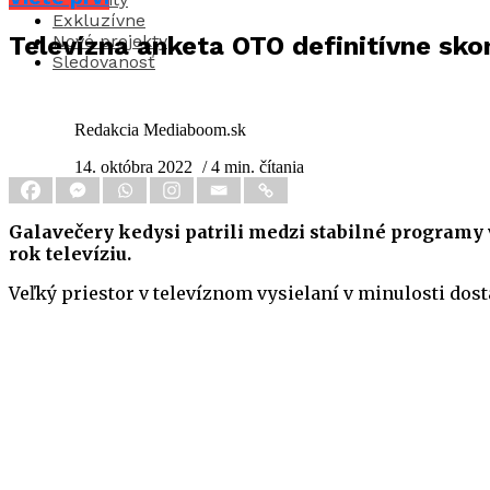
Exkluzívne
Nové projekty
Televízna anketa OTO definitívne skon
Sledovanosť
Redakcia Mediaboom.sk
14. októbra 2022
/ 4 min. čítania
Galavečery kedysi patrili medzi stabilné programy 
rok televíziu.
Veľký priestor v televíznom vysielaní v minulosti do