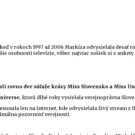
 keď v rokoch 1997 až 2006 Markíza odvysielala desať r
šie osobnosti televízie, vôbec najviac sošiek si z anket
li rovno dve súťaže krásy Miss Slovensko a Miss Un
niverse
, ktorú dlhé roky vysielala verejnoprávna Slove
sunula len na internet, kde odvysielala živý stream z f
inimálna pozornosť verejnosti.