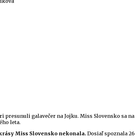
čiková
i presunuli galavečer na Jojku. Miss Slovensko sa na
ho leta.
ž krásy Miss Slovensko nekonala.
Dosiaľ spoznala 26