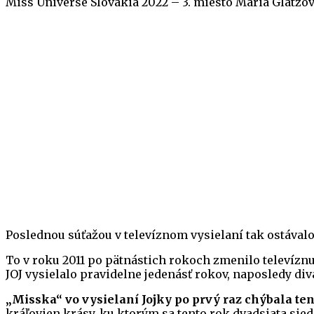
Miss Universe Slovakia 2022 – 3. miesto Mária Glatzov
Poslednou súťažou v televíznom vysielaní tak ostával
To v roku 2011 po pätnástich rokoch zmenilo televíznu
JOJ vysielalo pravidelne jedenásť rokov, naposledy di
„Misska“ vo vysielaní Jojky po prvý raz chýbala te
kráľovien krásy, ku ktorým sa tento rok dvadsiata sie