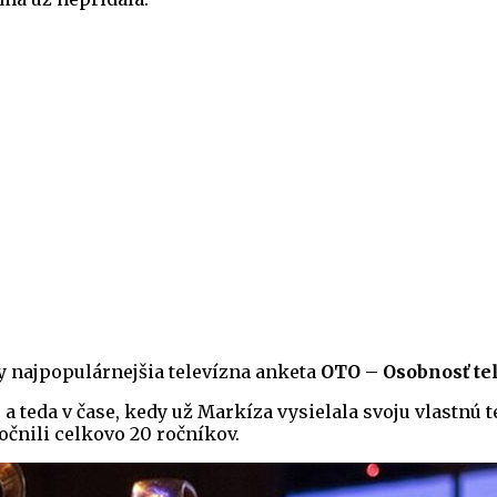
y najpopulárnejšia televízna anketa
OTO – Osobnosť te
 a teda v čase, kedy už Markíza vysielala svoju vlastnú
očnili celkovo 20 ročníkov.