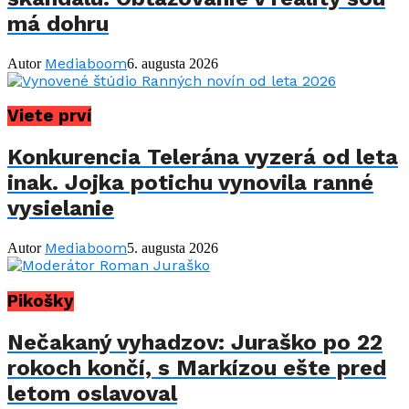
má dohru
Mediaboom
Autor
6. augusta 2026
Viete prví
Konkurencia Telerána vyzerá od leta
inak. Jojka potichu vynovila ranné
vysielanie
Mediaboom
Autor
5. augusta 2026
Pikošky
Nečakaný vyhadzov: Juraško po 22
rokoch končí, s Markízou ešte pred
letom oslavoval