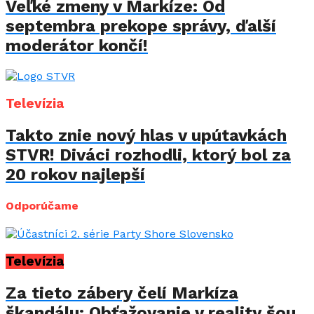
Veľké zmeny v Markíze: Od
septembra prekope správy, ďalší
moderátor končí!
Televízia
Takto znie nový hlas v upútavkách
STVR! Diváci rozhodli, ktorý bol za
20 rokov najlepší
Odporúčame
Televízia
Za tieto zábery čelí Markíza
škandálu: Obťažovanie v reality šou