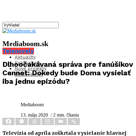
Mediaboom.sk
Telenovely
Aktuality
Exkluzívne
Dlhoočakávaná správa pre fanúšikov
Nové projekty
Cennet: Dokedy bude Doma vysielať
Sledovanosť
iba jednu epizódu?
Mediaboom
13. mája 2020
/ 2 min. čítania
Televízia od apríla zoškrtala vysielanie hlavnej