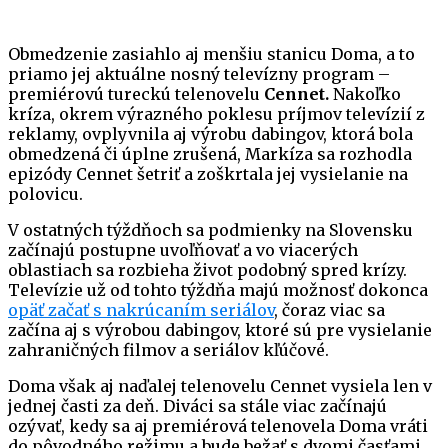
Obmedzenie zasiahlo aj menšiu stanicu Doma, a to
priamo jej aktuálne nosný televízny program –
premiérovú tureckú telenovelu
Cennet.
Nakoľko
kríza, okrem výrazného poklesu príjmov televízií z
reklamy, ovplyvnila aj výrobu dabingov, ktorá bola
obmedzená či úplne zrušená, Markíza sa rozhodla
epizódy Cennet šetriť a zoškrtala jej vysielanie na
polovicu.
V ostatných týždňoch sa podmienky na Slovensku
začínajú postupne uvoľňovať a vo viacerých
oblastiach sa rozbieha život podobný spred krízy.
Televízie už od tohto týždňa majú možnosť dokonca
opäť začať s nakrúcaním seriálov
, čoraz viac sa
začína aj s výrobou dabingov, ktoré sú pre vysielanie
zahraničných filmov a seriálov kľúčové.
Doma však aj naďalej telenovelu Cennet vysiela len v
jednej časti za deň. Diváci sa stále viac začínajú
ozývať, kedy sa aj premiérová telenovela Doma vráti
do pôvodného režimu a bude bežať s dvomi časťami