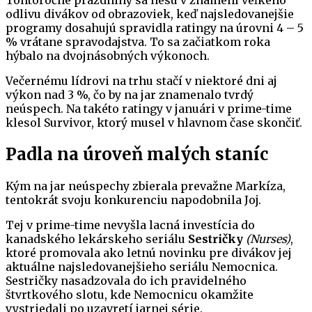
Tohtoročné prázdniny sa nesú v znamení veľkého
odlivu divákov od obrazoviek, keď najsledovanejšie
programy dosahujú spravidla ratingy na úrovni 4 – 5
% vrátane spravodajstva. To sa začiatkom roka
hýbalo na dvojnásobných výkonoch.
Večernému lídrovi na trhu stačí v niektoré dni aj
výkon nad 3 %, čo by na jar znamenalo tvrdý
neúspech. Na takéto ratingy v januári v prime-time
klesol Survivor, ktorý musel v hlavnom čase skončiť.
Padla na úroveň malých staníc
Kým na jar neúspechy zbierala prevažne Markíza,
tentokrát svoju konkurenciu napodobnila Joj.
Tej v prime-time nevyšla lacná investícia do
kanadského lekárskeho seriálu
Sestričky
(Nurses)
,
ktoré promovala ako letnú novinku pre divákov jej
aktuálne najsledovanejšieho seriálu Nemocnica.
Sestričky nasadzovala do ich pravidelného
štvrtkového slotu, kde Nemocnicu okamžite
vystriedali po uzavretí jarnej série.