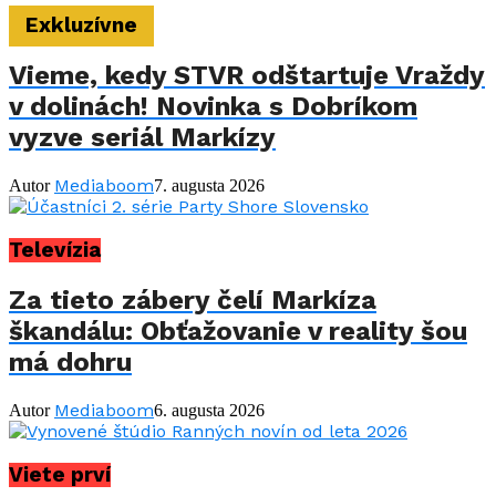
Exkluzívne
Vieme, kedy STVR odštartuje Vraždy
v dolinách! Novinka s Dobríkom
vyzve seriál Markízy
Mediaboom
Autor
7. augusta 2026
Televízia
Za tieto zábery čelí Markíza
škandálu: Obťažovanie v reality šou
má dohru
Mediaboom
Autor
6. augusta 2026
Viete prví