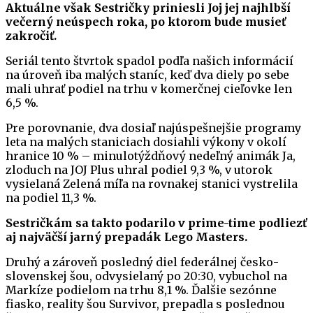
Aktuálne však Sestričky priniesli Joj jej najhlbší
večerný neúspech roka, po ktorom bude musieť
zakročiť.
Seriál tento štvrtok spadol podľa našich informácií
na úroveň iba malých staníc, keď dva diely po sebe
mali uhrať podiel na trhu v komerčnej cieľovke len
6,5 %.
Pre porovnanie, dva dosiaľ najúspešnejšie programy
leta na malých staniciach dosiahli výkony v okolí
hranice 10 % – minulotýždňový nedeľný animák Ja,
zloduch na JOJ Plus uhral podiel 9,3 %, v utorok
vysielaná Zelená míľa na rovnakej stanici vystrelila
na podiel 11,3 %.
Sestričkám sa takto podarilo v prime-time podliezť
aj najväčší jarný prepadák Lego Masters.
Druhý a zároveň posledný diel federálnej česko-
slovenskej šou, odvysielaný po 20:30, vybuchol na
Markíze podielom na trhu 8,1 %. Ďalšie sezónne
fiasko, reality šou Survivor, prepadla s poslednou