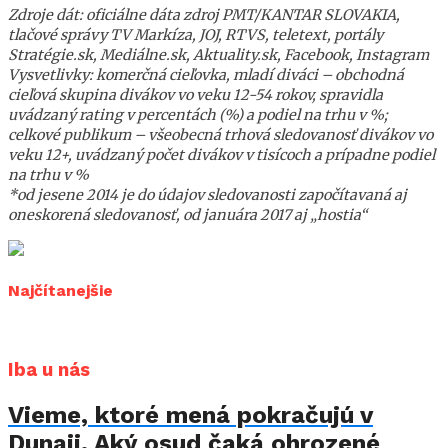
Zdroje dát: oficiálne dáta zdroj PMT/KANTAR SLOVAKIA,
tlačové správy TV Markíza, JOJ, RTVS, teletext, portály
Stratégie.sk, Mediálne.sk, Aktuality.sk, Facebook, Instagram
Vysvetlivky: komerčná cieľovka, mladí diváci – obchodná
cieľová skupina divákov vo veku 12-54 rokov, spravidla
uvádzaný rating v percentách (%) a podiel na trhu v %;
celkové publikum – všeobecná trhová sledovanosť divákov vo
veku 12+, uvádzaný počet divákov v tisícoch a prípadne podiel
na trhu v %
*od jesene 2014 je do údajov sledovanosti započítavaná aj
oneskorená sledovanosť, od januára 2017 aj „hostia“
Najčítanejšie
Iba u nás
Vieme, ktoré mená pokračujú v
Dunaji. Aký osud čaká ohrozené