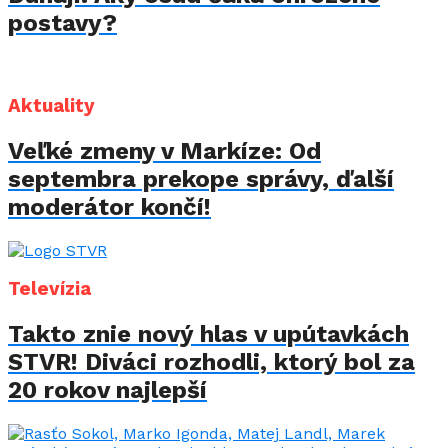
postavy?
Aktuality
Veľké zmeny v Markíze: Od
septembra prekope správy, ďalší
moderátor končí!
Televízia
Takto znie nový hlas v upútavkách
STVR! Diváci rozhodli, ktorý bol za
20 rokov najlepší