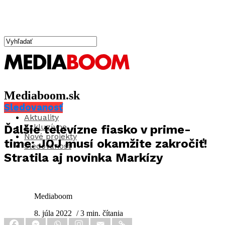
Mediaboom.sk
Sledovanosť
Aktuality
Exkluzívne
Ďalšie televízne fiasko v prime-
Nové projekty
time: JOJ musí okamžite zakročiť!
Sledovanosť
Stratila aj novinka Markízy
Mediaboom
8. júla 2022
/ 3 min. čítania