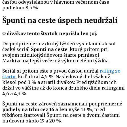
časťou odvysielanou v hlavnom večernom čase
podielom 8,5 %.
Špunti na ceste úspech neudržali
O divákov tento štvrtok neprišla len Joj.
Do podpriemeru v druhý týždeň vysielania klesol
český seriál
Špunti na ceste
, ktorý pritom pri
svojom minulotýždňovom štarte priniesol
Markíze najlepší večerný výkon celého týždňa.
Seriál si pritom ešte s prvou časťou udržal
rating zo
štartu
, keď uhral 4,5 %. Nasledovný diel však už
klesol pod 3 % a stratil divákov. Pred týždňom ich
držal vo väčšine až do konca druhého dielu ratingami
4,6 a 4,3 %.
Špunti na ceste zároveň zaznamenali podpriemerné
podiely na trhu cez 16 a len vyše 13 %
, pred
týždňom štartovali Špunti na ceste s dvomi časťami
na úrovni okolo 19 a 20 %.