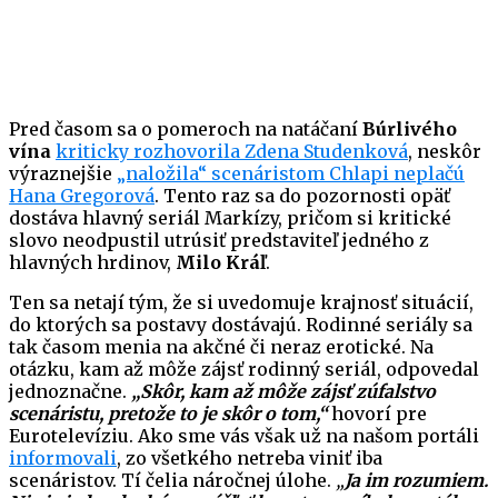
Pred časom sa o pomeroch na natáčaní
Búrlivého
vína
kriticky rozhovorila Zdena Studenková
, neskôr
výraznejšie
„naložila“ scenáristom Chlapi neplačú
Hana Gregorová
. Tento raz sa do pozornosti opäť
dostáva hlavný seriál Markízy, pričom si kritické
slovo neodpustil utrúsiť predstaviteľ jedného z
hlavných hrdinov,
Milo Kráľ
.
Ten sa netají tým, že si uvedomuje krajnosť situácií,
do ktorých sa postavy dostávajú. Rodinné seriály sa
tak časom menia na akčné či neraz erotické. Na
otázku, kam až môže zájsť rodinný seriál, odpovedal
jednoznačne.
„Skôr, kam až môže zájsť zúfalstvo
scenáristu, pretože to je skôr o tom,“
hovorí pre
Eurotelevíziu. Ako sme vás však už na našom portáli
informovali
, zo všetkého netreba viniť iba
scenáristov. Tí čelia náročnej úlohe.
„
Ja im rozumiem.