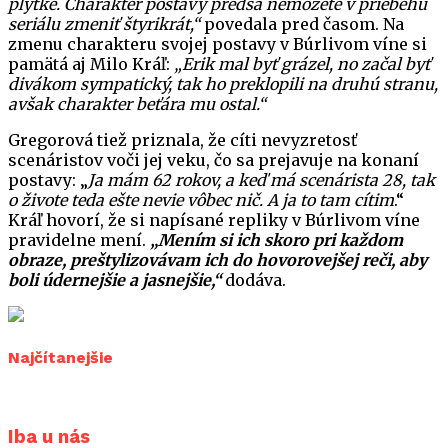
plytké. Charakter postavy predsa nemôžete v priebehu
seriálu zmeniť štyrikrát,“
povedala pred časom. Na
zmenu charakteru svojej postavy v Búrlivom víne si
pamätá aj Milo Kráľ:
„Erik mal byť grázel, no začal byť
divákom sympatický, tak ho preklopili na druhú stranu,
avšak charakter beťára mu ostal.“
Gregorová tiež priznala, že cíti nevyzretosť
scenáristov voči jej veku, čo sa prejavuje na konaní
postavy: „
Ja mám 62 rokov, a keď má scenárista 28, tak
o živote teda ešte nevie vôbec nič. A ja to tam cítim
.“
Kráľ hovorí, že si napísané repliky v Búrlivom víne
pravidelne mení.
„Mením si ich skoro pri každom
obraze, preštylizovávam ich do hovorovejšej reči, aby
boli údernejšie a jasnejšie,“
dodáva.
Najčítanejšie
Iba u nás