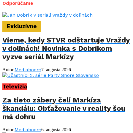
Odporúčame
Exkluzívne
Vieme, kedy STVR odštartuje Vraždy
v dolinách! Novinka s Dobríkom
vyzve seriál Markízy
Mediaboom
Autor
7. augusta 2026
Televízia
Za tieto zábery čelí Markíza
škandálu: Obťažovanie v reality šou
má dohru
Mediaboom
Autor
6. augusta 2026