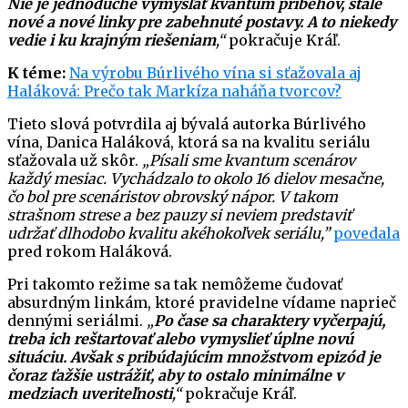
Nie je jednoduché vymýšľať kvantum príbehov, stále
nové a nové linky pre zabehnuté postavy. A to niekedy
vedie i ku krajným riešeniam
,“
pokračuje Kráľ.
K téme:
Na výrobu Búrlivého vína si sťažovala aj
Haláková: Prečo tak Markíza naháňa tvorcov?
Tieto slová potvrdila aj bývalá autorka Búrlivého
vína, Danica Haláková, ktorá sa na kvalitu seriálu
sťažovala už skôr.
„Písali sme kvantum scenárov
každý mesiac. Vychádzalo to okolo 16 dielov mesačne,
čo bol pre scenáristov obrovský nápor. V takom
strašnom strese a bez pauzy si neviem predstaviť
udržať dlhodobo kvalitu akéhokoľvek seriálu,”
povedala
pred rokom Haláková.
Pri takomto režime sa tak nemôžeme čudovať
absurdným linkám, ktoré pravidelne vídame naprieč
dennými seriálmi.
„
Po čase sa charaktery vyčerpajú,
treba ich reštartovať alebo vymyslieť úplne novú
situáciu. Avšak s pribúdajúcim množstvom epizód je
čoraz ťažšie ustrážiť, aby to ostalo minimálne v
medziach uveriteľnosti
,“
pokračuje Kráľ.