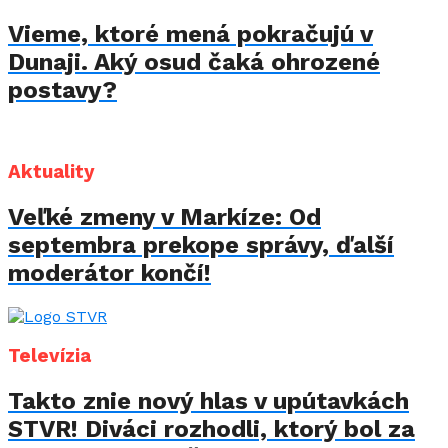
Vieme, ktoré mená pokračujú v
Dunaji. Aký osud čaká ohrozené
postavy?
Aktuality
Veľké zmeny v Markíze: Od
septembra prekope správy, ďalší
moderátor končí!
Televízia
Takto znie nový hlas v upútavkách
STVR! Diváci rozhodli, ktorý bol za