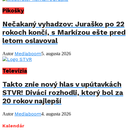
Pikošky
Nečakaný vyhadzov: Juraško po 22
rokoch končí, s Markízou ešte pred
letom oslavoval
Mediaboom
Autor
5. augusta 2026
Televízia
Takto znie nový hlas v upútavkách
STVR! Diváci rozhodli, ktorý bol za
20 rokov najlepší
Mediaboom
Autor
4. augusta 2026
Kalendár