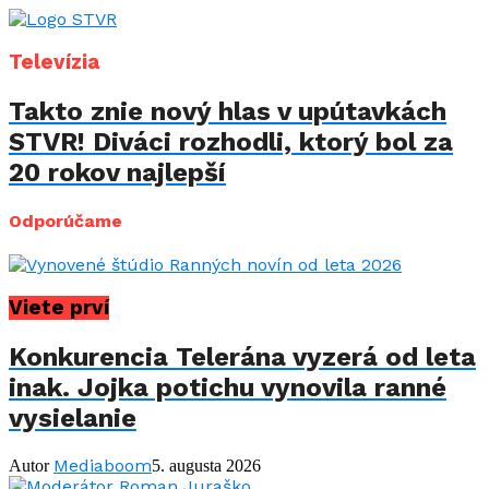
Televízia
Takto znie nový hlas v upútavkách
STVR! Diváci rozhodli, ktorý bol za
20 rokov najlepší
Odporúčame
Viete prví
Konkurencia Telerána vyzerá od leta
inak. Jojka potichu vynovila ranné
vysielanie
Mediaboom
Autor
5. augusta 2026