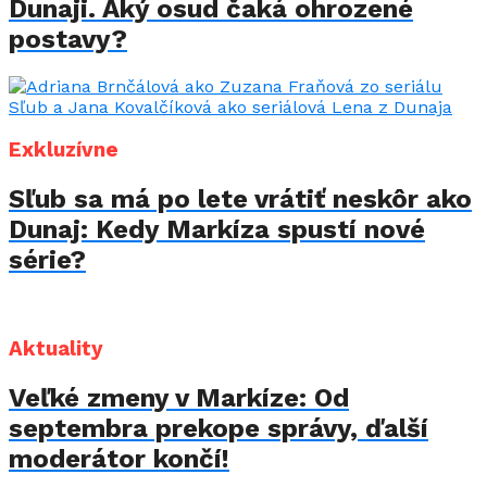
Dunaji. Aký osud čaká ohrozené
postavy?
Exkluzívne
Sľub sa má po lete vrátiť neskôr ako
Dunaj: Kedy Markíza spustí nové
série?
Aktuality
Veľké zmeny v Markíze: Od
septembra prekope správy, ďalší
moderátor končí!