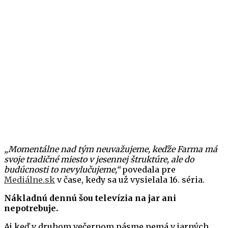
„Momentálne nad tým neuvažujeme, keďže Farma má
svoje tradičné miesto v jesennej štruktúre, ale do
budúcnosti to nevylučujeme,“
povedala pre
Mediálne.sk
v čase, kedy sa už vysielala 16. séria.
Nákladnú dennú šou televízia na jar ani
nepotrebuje.
Aj keď v druhom večernom pásme nemá v jarných