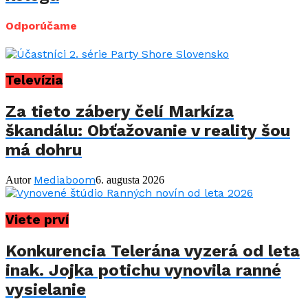
Odporúčame
Televízia
Za tieto zábery čelí Markíza
škandálu: Obťažovanie v reality šou
má dohru
Mediaboom
Autor
6. augusta 2026
Viete prví
Konkurencia Telerána vyzerá od leta
inak. Jojka potichu vynovila ranné
vysielanie