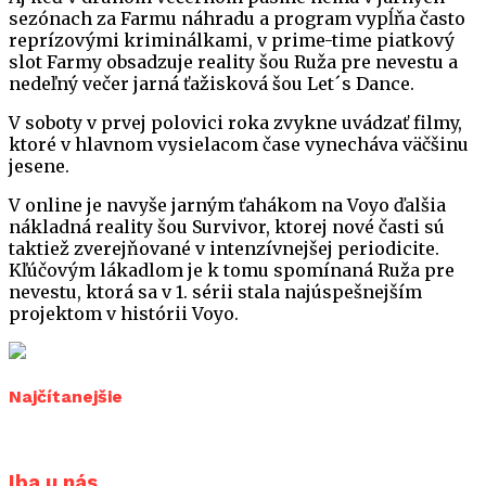
sezónach za Farmu náhradu a program vypĺňa často
reprízovými kriminálkami, v prime-time piatkový
slot Farmy obsadzuje reality šou Ruža pre nevestu a
nedeľný večer jarná ťažisková šou Let´s Dance.
V soboty v prvej polovici roka zvykne uvádzať filmy,
ktoré v hlavnom vysielacom čase vynecháva väčšinu
jesene.
V online je navyše jarným ťahákom na Voyo ďalšia
nákladná reality šou Survivor, ktorej nové časti sú
taktiež zverejňované v intenzívnejšej periodicite.
Kľúčovým lákadlom je k tomu spomínaná Ruža pre
nevestu, ktorá sa v 1. sérii stala najúspešnejším
projektom v histórii Voyo.
Najčítanejšie
Iba u nás