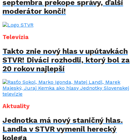
septembra prekope správy, ďalší
moderátor končí!
Televízia
Takto znie nový hlas v upútavkách
STVR! Diváci rozhodli, ktorý bol za
20 rokov najlepší
Aktuality
Jednotka má nový staničný hlas.
Landla v STVR vymenil herecký
kolega