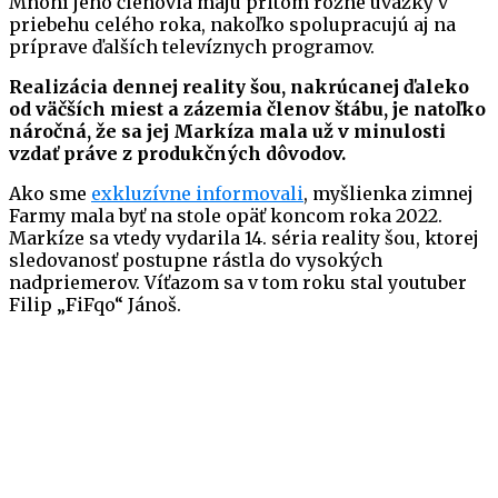
Mnohí jeho členovia majú pritom rôzne úväzky v
priebehu celého roka, nakoľko spolupracujú aj na
príprave ďalších televíznych programov.
Realizácia dennej reality šou, nakrúcanej ďaleko
od väčších miest a zázemia členov štábu, je natoľko
náročná, že sa jej Markíza mala už v minulosti
vzdať práve z produkčných dôvodov.
Ako sme
exkluzívne informovali
, myšlienka zimnej
Farmy mala byť na stole opäť koncom roka 2022.
Markíze sa vtedy vydarila 14. séria reality šou, ktorej
sledovanosť postupne rástla do vysokých
nadpriemerov. Víťazom sa v tom roku stal youtuber
Filip „FiFqo“ Jánoš.