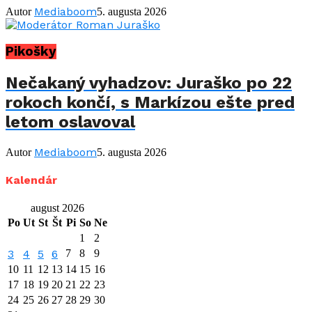
Mediaboom
Autor
5. augusta 2026
Pikošky
Nečakaný vyhadzov: Juraško po 22
rokoch končí, s Markízou ešte pred
letom oslavoval
Mediaboom
Autor
5. augusta 2026
Kalendár
august 2026
Po
Ut
St
Št
Pi
So
Ne
1
2
3
4
5
6
7
8
9
10
11
12
13
14
15
16
17
18
19
20
21
22
23
24
25
26
27
28
29
30