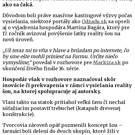
ako sa čaká.
Dôvodom boli práve masívne kastingové výzvy počas
vysielania, niektoré portály ako
Odzadu.sk
sa opreli
aj o vyjadrenia hospodára Martina Bagára, ktorý pre
17. ročník avizoval povýšenie latky reality šou na
novú úroveň.
„Už teraz mi to vŕta v hlave a brúzdam po internete, čo
by sme ešte mohli priniesť na Farmu. Určite niečo
vymyslíme,“
povedal v rozhovore pre
Markiza.sk
po
skončení živého finále 16. série.
Hospodár však v rozhovore naznačoval skôr
inovácie či prekvapenia v rámci vysielania reality
šou, na ktorej spolupracuje aj autorsky.
Vlani takto na statok pritiahol veľkú ťavu či nechal
súťažiacim postaviť trebuchet (katapult drevenej
konštrukcie).
Tvorcovia zároveň opäť pozmenili koncept šou –
farmári boli delení do dvoch skupín, ktoré žili v