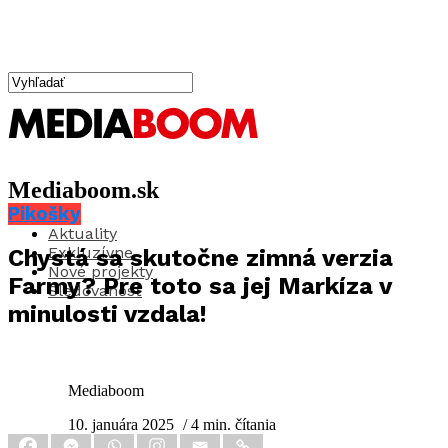
Mediaboom.sk
Pikošky
Aktuality
Exkluzívne
Chystá sa skutočne zimná verzia
Nové projekty
Farmy? Pre toto sa jej Markíza v
Sledovanosť
minulosti vzdala!
Mediaboom
10. januára 2025
/ 4 min. čítania