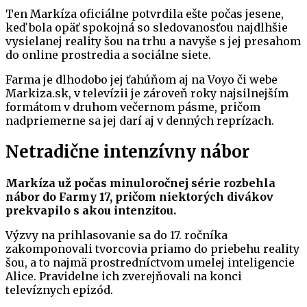
Ten Markíza oficiálne potvrdila ešte počas jesene,
keď bola opäť spokojná so sledovanosťou najdlhšie
vysielanej reality šou na trhu a navyše s jej presahom
do online prostredia a sociálne siete.
Farma je dlhodobo jej ťahúňom aj na Voyo či webe
Markiza.sk, v televízii je zároveň roky najsilnejším
formátom v druhom večernom pásme, pričom
nadpriemerne sa jej darí aj v denných reprízach.
Netradične intenzívny nábor
Markíza už počas minuloročnej série rozbehla
nábor do Farmy 17, pričom niektorých divákov
prekvapilo s akou intenzitou.
Výzvy na prihlasovanie sa do 17. ročníka
zakomponovali tvorcovia priamo do priebehu reality
šou, a to najmä prostredníctvom umelej inteligencie
Alice. Pravidelne ich zverejňovali na konci
televíznych epizód.