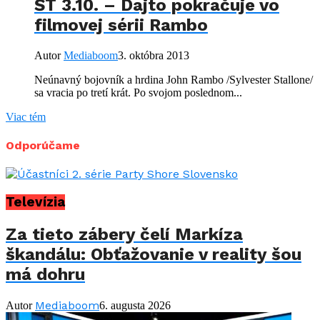
ŠT 3.10. – Dajto pokračuje vo
filmovej sérii Rambo
Autor
Mediaboom
3. októbra 2013
Neúnavný bojovník a hrdina John Rambo /Sylvester Stallone/
sa vracia po tretí krát. Po svojom poslednom...
Viac tém
Odporúčame
Televízia
Za tieto zábery čelí Markíza
škandálu: Obťažovanie v reality šou
má dohru
Mediaboom
Autor
6. augusta 2026