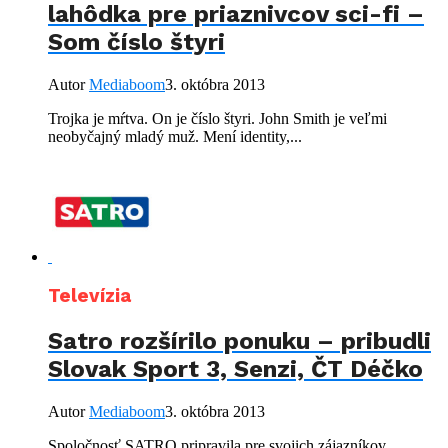
lahôdka pre priaznivcov sci-fi –
Som číslo štyri
Autor
Mediaboom
3. októbra 2013
Trojka je mŕtva. On je číslo štyri. John Smith je veľmi
neobyčajný mladý muž. Mení identity,...
Televízia
Satro rozšírilo ponuku – pribudli
Slovak Sport 3, Senzi, ČT Déčko
Autor
Mediaboom
3. októbra 2013
Spoločnosť SATRO pripravila pre svojich zájazníkov