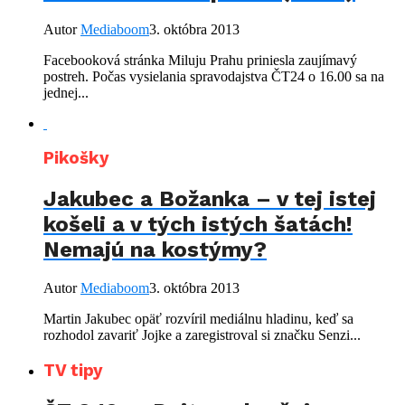
Autor
Mediaboom
3. októbra 2013
Facebooková stránka Miluju Prahu priniesla zaujímavý
postreh. Počas vysielania spravodajstva ČT24 o 16.00 sa na
jednej...
Pikošky
Jakubec a Božanka – v tej istej
košeli a v tých istých šatách!
Nemajú na kostýmy?
Autor
Mediaboom
3. októbra 2013
Martin Jakubec opäť rozvíril mediálnu hladinu, keď sa
rozhodol zavariť Jojke a zaregistroval si značku Senzi...
TV tipy