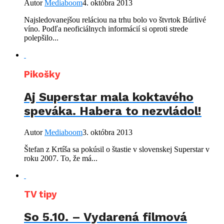
Autor
Mediaboom
4. októbra 2013
Najsledovanejšou reláciou na trhu bolo vo štvrtok Búrlivé
víno. Podľa neoficiálnych informácií si oproti strede
polepšilo...
Pikošky
Aj Superstar mala koktavého
speváka. Habera to nezvládol!
Autor
Mediaboom
3. októbra 2013
Štefan z Krtíša sa pokúsil o štastie v slovenskej Superstar v
roku 2007. To, že má...
TV tipy
So 5.10. – Vydarená filmová