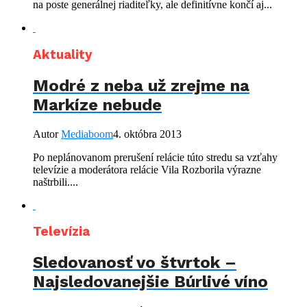
na poste generálnej riaditeľky, ale definitívne končí aj...
Aktuality
Modré z neba už zrejme na
Markíze nebude
Autor
Mediaboom
4. októbra 2013
Po neplánovanom prerušení relácie túto stredu sa vzťahy
televízie a moderátora relácie Vila Rozborila výrazne
naštrbili....
Televízia
Sledovanosť vo štvrtok –
Najsledovanejšie Búrlivé víno