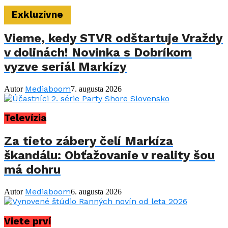
Exkluzívne
Vieme, kedy STVR odštartuje Vraždy
v dolinách! Novinka s Dobríkom
vyzve seriál Markízy
Mediaboom
Autor
7. augusta 2026
Televízia
Za tieto zábery čelí Markíza
škandálu: Obťažovanie v reality šou
má dohru
Mediaboom
Autor
6. augusta 2026
Viete prví