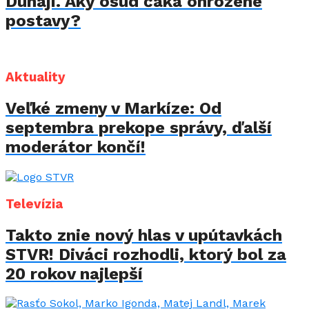
Dunaji. Aký osud čaká ohrozené
postavy?
Aktuality
Veľké zmeny v Markíze: Od
septembra prekope správy, ďalší
moderátor končí!
Televízia
Takto znie nový hlas v upútavkách
STVR! Diváci rozhodli, ktorý bol za
20 rokov najlepší