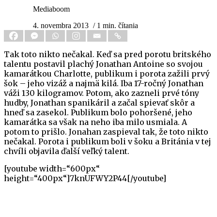
Mediaboom
4. novembra 2013
/ 1 min. čítania
Tak toto nikto nečakal. Keď sa pred porotu britského
talentu postavil plachý Jonathan Antoine so svojou
kamarátkou Charlotte, publikum i porota zažili prvý
šok – jeho vizáž a najmä kilá. Iba 17-ročný Jonathan
váži 130 kilogramov. Potom, ako zazneli prvé tóny
hudby, Jonathan spanikáril a začal spievať skôr a
hneď sa zasekol. Publikum bolo pohoršené, jeho
kamarátka sa však na neho iba milo usmiala. A
potom to prišlo. Jonahan zaspieval tak, že toto nikto
nečakal. Porota i publikum boli v šoku a Británia v tej
chvíli objavila ďalší veľký talent.
[youtube width=“600px“
height=“400px“]7knUFWY2P44[/youtube]