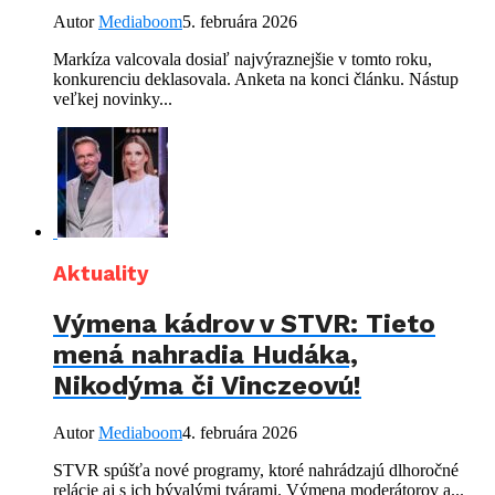
Autor
Mediaboom
5. februára 2026
Markíza valcovala dosiaľ najvýraznejšie v tomto roku,
konkurenciu deklasovala. Anketa na konci článku. Nástup
veľkej novinky...
Aktuality
Výmena kádrov v STVR: Tieto
mená nahradia Hudáka,
Nikodýma či Vinczeovú!
Autor
Mediaboom
4. februára 2026
STVR spúšťa nové programy, ktoré nahrádzajú dlhoročné
relácie aj s ich bývalými tvárami. Výmena moderátorov a...