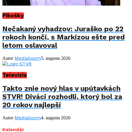
Pikošky
Nečakaný vyhadzov: Juraško po 22
rokoch končí, s Markízou ešte pred
letom oslavoval
Mediaboom
Autor
5. augusta 2026
Televízia
Takto znie nový hlas v upútavkách
STVR! Diváci rozhodli, ktorý bol za
20 rokov najlepší
Mediaboom
Autor
4. augusta 2026
Kalendár