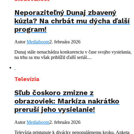
Neporaziteľný Dunaj zbavený
kúzla? Na chrbát mu dýcha ďalší
program!
Autor
Mediaboom
2. februára 2026
Dunaj stále nenachádza konkurenciu v čase svojho vysielania,
na trhu sa mu však priblížil ďalší seriál....
Televízia
Sľub čoskoro zmizne z
obrazoviek: Markíza nakrátko
preruší jeho vysielanie!
Autor
Mediaboom
2. februára 2026
Televízia pristupuje k divácky nepopulárnemu kroku. Anketa