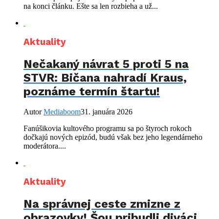
na konci článku. Ešte sa len rozbieha a už...
Aktuality
Nečakaný návrat 5 proti 5 na
STVR: Bičana nahradí Kraus,
poznáme termín štartu!
Autor
Mediaboom
31. januára 2026
Fanúšikovia kultového programu sa po štyroch rokoch
dočkajú nových epizód, budú však bez jeho legendárneho
moderátora....
Aktuality
Na správnej ceste zmizne z
obrazovky! Šou pribudli diváci,