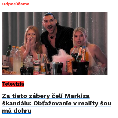
Odporúčame
Televízia
Za tieto zábery čelí Markíza
škandálu: Obťažovanie v reality šou
má dohru