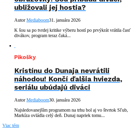
ubližovali jej hostia?
Autor
Mediaboom
31. januára 2026
K šou sa po tvrdej kritike výberu hostí po prvýkrát vrátila časť
divákov, program teraz čaká...
Pikošky
Kristínu do Dunaja nevrátili
náhodou! Končí ďalšia hviezda,
seriálu ubúdajú diváci
Autor
Mediaboom
30. januára 2026
Najsledovanejším programom na trhu bol aj vo štvrtok Sľub,
Markíza ovládla celý deň. Dunaj napriek tomu...
Viac tém