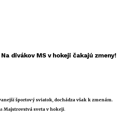
 Na divákov MS v hokeji čakajú zmeny!
ovanejší športový sviatok, dochádza však k zmenám.
ia
Majstrovstvá sveta v hokeji
.