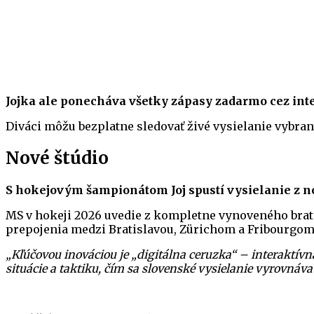
Jojka ale ponecháva všetky zápasy zadarmo cez inte
Diváci môžu bezplatne sledovať živé vysielanie vybraný
Nové štúdio
S hokejovým šampionátom Joj spustí vysielanie z n
MS v hokeji 2026 uvedie z kompletne vynoveného brat
prepojenia medzi Bratislavou, Zürichom a Fribourgom
„Kľúčovou inováciou je „digitálna ceruzka“ – interaktívn
situácie a taktiku, čím sa slovenské vysielanie vyrovn