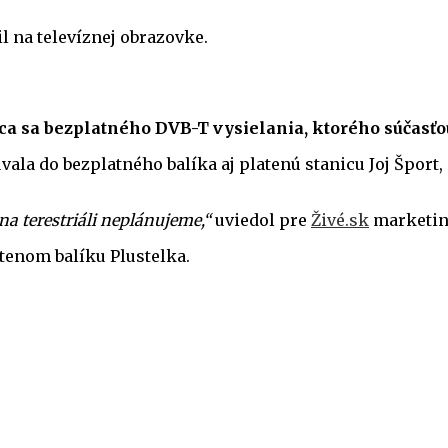
l na televíznej obrazovke.
júca sa bezplatného DVB-T vysielania, ktorého súčasť
ala do bezplatného balíka aj platenú stanicu Joj Šport,
na terestriáli neplánujeme,“
uviedol pre
Živé.sk
marketing
latenom balíku Plustelka.