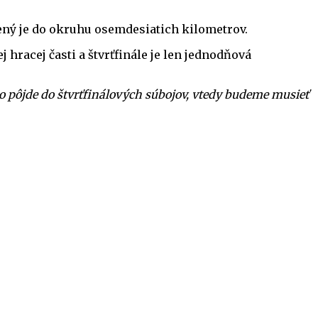
lený je do okruhu osemdesiatich kilometrov.
hracej časti a štvrťfinále je len jednodňová
ko pôjde do štvrťfinálových súbojov, vtedy budeme musieť