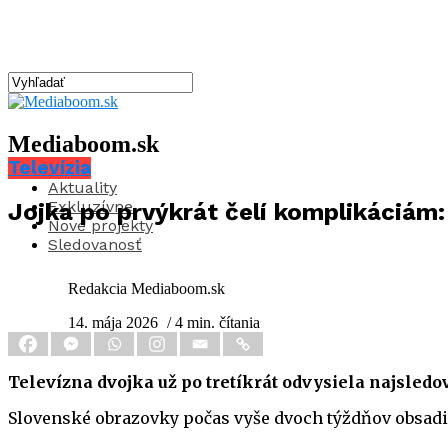
Mediaboom.sk
Televízia
Aktuality
Exkluzívne
Jojka po prvýkrát čelí komplikáciám:
Nové projekty
Sledovanosť
Redakcia Mediaboom.sk
14. mája 2026
/ 4 min. čítania
Televízna dvojka už po tretíkrát odvysiela najsled
Slovenské obrazovky počas vyše dvoch týždňov obsad