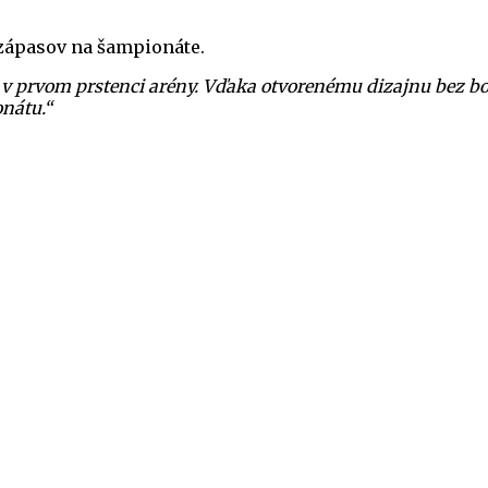
 zápasov na šampionáte.
ou v prvom prstenci arény. Vďaka otvorenému dizajnu bez
nátu.“