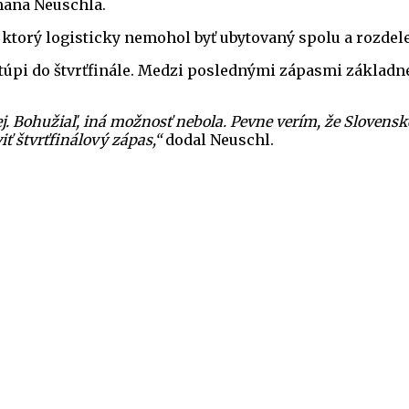
mana Neuschla.
, ktorý logisticky nemohol byť ubytovaný spolu a rozde
pi do štvrťfinále. Medzi poslednými zápasmi základnej 
ej. Bohužiaľ, iná možnosť nebola. Pevne verím, že Slovens
iť štvrťfinálový zápas,“
dodal Neuschl.