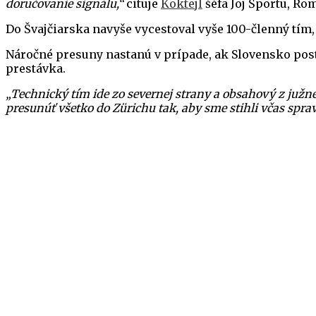
doručovanie signálu,“
cituje
Koktejl
šéfa Joj Športu, Ro
Do Švajčiarska navyše vycestoval vyše 100-členný tím
Náročné presuny nastanú v prípade, ak Slovensko postú
prestávka.
„Technický tím ide zo severnej strany a obsahový z južn
presunúť všetko do Zürichu tak, aby sme stihli včas sprav