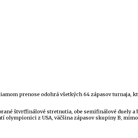
riamom prenose odohrá všetkých 64 zápasov turnaja, ktor
brané štvrťfinálové stretnutia, obe semifinálové duely a
atí olympionici z USA, väčšina zápasov skupiny B, mimo 