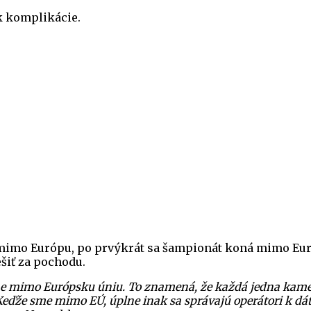
k komplikácie.
 mimo Európu, po prvýkrát sa šampionát koná mimo Európ
ešiť za pochodu.
deme mimo Európsku úniu. To znamená, že každá jedna kamer
. Keďže sme mimo EÚ, úplne inak sa správajú operátori k d