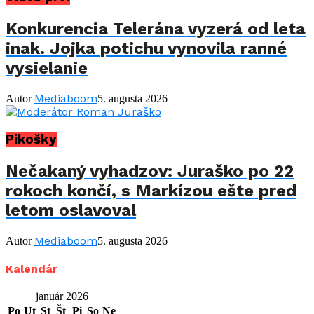
Konkurencia Telerána vyzerá od leta
inak. Jojka potichu vynovila ranné
vysielanie
Mediaboom
Autor
5. augusta 2026
Pikošky
Nečakaný vyhadzov: Juraško po 22
rokoch končí, s Markízou ešte pred
letom oslavoval
Mediaboom
Autor
5. augusta 2026
Kalendár
január 2026
Po
Ut
St
Št
Pi
So
Ne