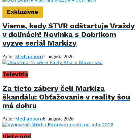
Exkluzívne
Vieme, kedy STVR odštartuje Vraždy
v dolinách! Novinka s Dobríkom
vyzve seriál Markízy
Mediaboom
Autor
7. augusta 2026
Televízia
Za tieto zábery čelí Markíza
škandálu: Obťažovanie v reality šou
má dohru
Mediaboom
Autor
6. augusta 2026
Viete prví