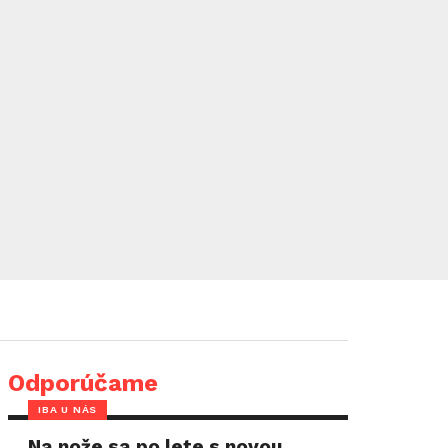
Odporúčame
IBA U NÁS
Na nože sa po lete s novou