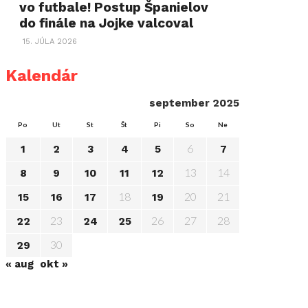
vo futbale! Postup Španielov
do finále na Jojke valcoval
15. JÚLA 2026
Kalendár
september 2025
Po
Ut
St
Št
Pi
So
Ne
6
1
2
3
4
5
7
13
14
8
9
10
11
12
18
20
21
15
16
17
19
23
26
27
28
22
24
25
30
29
« aug
okt »