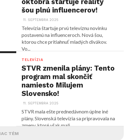
októbra štartuje reality
šou plnú influencerov!
11. SEPTEMBRA 2025
Televízia štartuje prvú televíznu novinku
postavenú na influenceroch. Nová šou,
ktorou chce pritiahnuť mladých divákov.
Vo...
TELEVÍZIA
STVR zmenila plány: Tento
program mal skončiť
namiesto Milujem
Slovensko!
11. SEPTEMBRA 2025
STVR mala ešte prednedávnom úplne iné
plány. Slovenská televízia sa pripravovala na
zmeny, ktoré však mali...
IAC TÉM