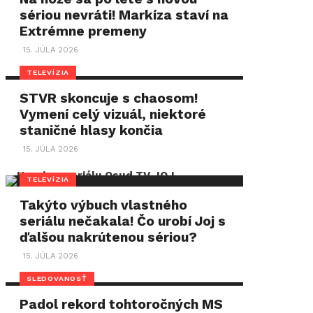
sériou nevráti! Markíza staví na
Extrémne premeny
15. JÚLA 2026
TELEVÍZIA
STVR skoncuje s chaosom!
Vymení celý vizuál, niektoré
staničné hlasy končia
15. JÚLA 2026
TELEVÍZIA
Takýto výbuch vlastného
seriálu nečakala! Čo urobí Joj s
ďalšou nakrútenou sériou?
15. JÚLA 2026
SLEDOVANOSŤ
Padol rekord tohtoročných MS