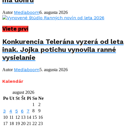
má dohru
Mediaboom
Autor
6. augusta 2026
Viete prví
Konkurencia Telerána vyzerá od leta
inak. Jojka potichu vynovila ranné
vysielanie
Mediaboom
Autor
5. augusta 2026
Kalendár
august 2026
Po
Ut
St
Št
Pi
So
Ne
1
2
3
4
5
6
7
8
9
10
11
12
13
14
15
16
17
18
19
20
21
22
23