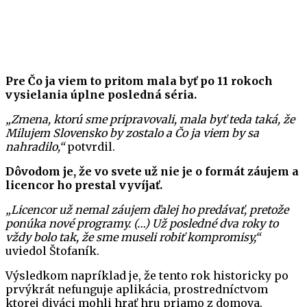
Pre Čo ja viem to pritom mala byť po 11 rokoch
vysielania úplne posledná séria.
„Zmena, ktorú sme pripravovali, mala byť teda taká, že
Milujem Slovensko by zostalo a Čo ja viem by sa
nahradilo,“
potvrdil.
Dôvodom je, že vo svete už nie je o formát záujem a
licencor ho prestal vyvíjať.
„Licencor už nemal záujem ďalej ho predávať, pretože
ponúka nové programy. (…) Už posledné dva roky to
vždy bolo tak, že sme museli robiť kompromisy,“
uviedol Štofaník.
Výsledkom napríklad je, že tento rok historicky po
prvýkrát nefunguje aplikácia, prostredníctvom
ktorej diváci mohli hrať hru priamo z domova.