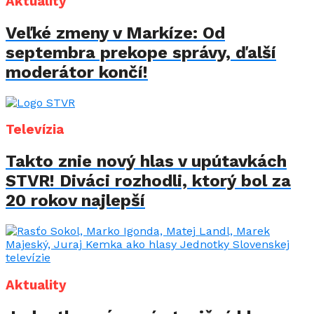
Aktuality
Veľké zmeny v Markíze: Od
septembra prekope správy, ďalší
moderátor končí!
Televízia
Takto znie nový hlas v upútavkách
STVR! Diváci rozhodli, ktorý bol za
20 rokov najlepší
Aktuality