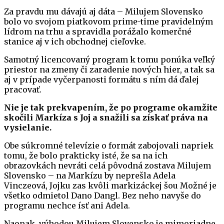
Za pravdu mu dávajú aj dáta – Milujem Slovensko
bolo vo svojom piatkovom prime-time pravidelným
lídrom na trhu a spravidla porážalo komerčné
stanice aj v ich obchodnej cieľovke.
Samotný licencovaný program k tomu ponúka veľký
priestor na zmeny či zaradenie nových hier, a tak sa
aj v prípade vyčerpanosti formátu s ním dá ďalej
pracovať.
Nie je tak prekvapením, že po programe okamžite
skočili Markíza s Joj a snažili sa získať práva na
vysielanie.
Obe súkromné televízie o formát zabojovali napriek
tomu, že bolo prakticky isté, že sa na ich
obrazovkách nevráti celá pôvodná zostava Milujem
Slovensko – na Markízu by neprešla Adela
Vinczeová, Jojku zas kvôli markizáckej šou Možné je
všetko odmietol Dano Dangl. Bez neho navyše do
programu nechce ísť ani Adela.
Naopak, výhodou Milujem Slovensko je mimoriadne