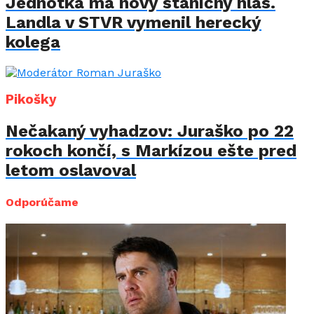
Jednotka má nový staničný hlas.
Landla v STVR vymenil herecký
kolega
Pikošky
Nečakaný vyhadzov: Juraško po 22
rokoch končí, s Markízou ešte pred
letom oslavoval
Odporúčame