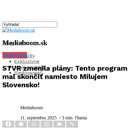
Mediaboom.sk
Zdroj: STVR
Televízia
Aktuality
Exkluzívne
Nové projekty
STVR zmenila plány: Tento program
Sledovanosť
mal skončiť namiesto Milujem
Slovensko!
Mediaboom
11. septembra 2025
/ 3 min. čítania