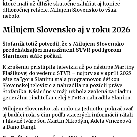
ktoré mali už dlhšie skutočne zahŕňať aj koniec
dlhoročnej relácie. Milujem Slovensko to však
nebolo.
Milujem Slovensko aj v roku 2026
Štofaník totiž potvrdil, že s Milujem Slovensko
predchádzajúci manažment STVR pod Igorom
Slaninom stále počítal.
K zrušeniu pristúpila televízia až po nástupe Martiny
Flašíkovej do vedenia STVR – najprv sa v apríli 2025
ešte za Igora Slaninu stala programovou šéfkou
Slovenskej televízie a nahradila na pozícii práve
Štofaníka. Následne v máji už bola zvolená za riadnu
generálnu riaditeľku celej STVR a nahradila Slaninu.
Milujem Slovensko tak malo na Jednotke pokračovať
aj budúci rok, s čím podľa viacerých informácií rátali
i hlavné tváre šou Martin Nikodým, Adela Vinczeová
a Dano Dangl.