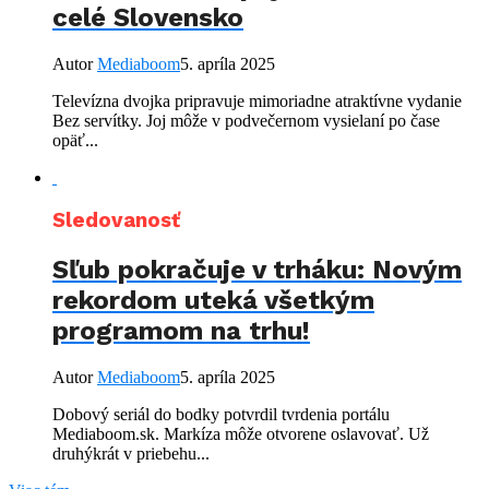
celé Slovensko
Autor
Mediaboom
5. apríla 2025
Televízna dvojka pripravuje mimoriadne atraktívne vydanie
Bez servítky. Joj môže v podvečernom vysielaní po čase
opäť...
Sledovanosť
Sľub pokračuje v trháku: Novým
rekordom uteká všetkým
programom na trhu!
Autor
Mediaboom
5. apríla 2025
Dobový seriál do bodky potvrdil tvrdenia portálu
Mediaboom.sk. Markíza môže otvorene oslavovať. Už
druhýkrát v priebehu...