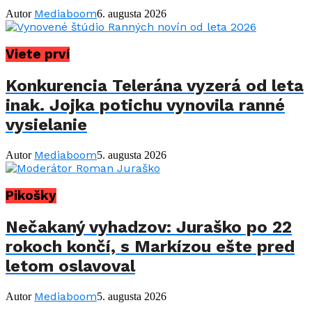
Mediaboom
Autor
6. augusta 2026
Viete prví
Konkurencia Telerána vyzerá od leta
inak. Jojka potichu vynovila ranné
vysielanie
Mediaboom
Autor
5. augusta 2026
Pikošky
Nečakaný vyhadzov: Juraško po 22
rokoch končí, s Markízou ešte pred
letom oslavoval
Mediaboom
Autor
5. augusta 2026