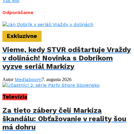
Viac tém
Odporúčame
Exkluzívne
Vieme, kedy STVR odštartuje Vraždy
v dolinách! Novinka s Dobríkom
vyzve seriál Markízy
Mediaboom
Autor
7. augusta 2026
Televízia
Za tieto zábery čelí Markíza
škandálu: Obťažovanie v reality šou
má dohru