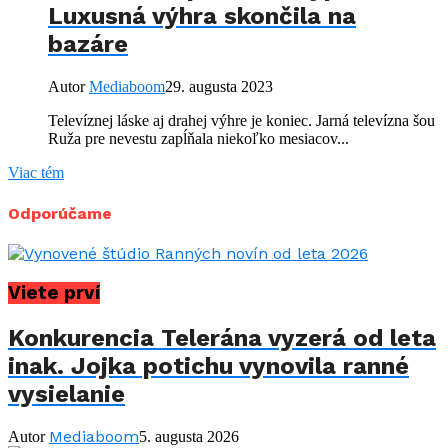
Luxusná výhra skončila na
bazáre
Autor
Mediaboom
29. augusta 2023
Televíznej láske aj drahej výhre je koniec. Jarná televízna šou
Ruža pre nevestu zapĺňala niekoľko mesiacov...
Viac tém
Odporúčame
Viete prví
Konkurencia Telerána vyzerá od leta
inak. Jojka potichu vynovila ranné
vysielanie
Mediaboom
Autor
5. augusta 2026