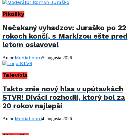
Pikošky
Nečakaný vyhadzov: Juraško po 22
rokoch končí, s Markízou ešte pred
letom oslavoval
Mediaboom
Autor
5. augusta 2026
Televízia
Takto znie nový hlas v upútavkách
STVR! Diváci rozhodli, ktorý bol za
20 rokov najlepší
Mediaboom
Autor
4. augusta 2026