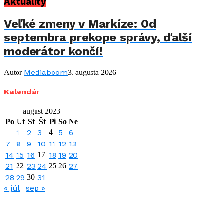
Aktuality
Veľké zmeny v Markíze: Od
septembra prekope správy, ďalší
moderátor končí!
Mediaboom
Autor
3. augusta 2026
Kalendár
august 2023
Po
Ut
St
Št
Pi
So
Ne
1
2
3
4
5
6
7
8
9
10
11
12
13
14
15
16
17
18
19
20
21
22
23
24
25
26
27
28
29
30
31
« júl
sep »