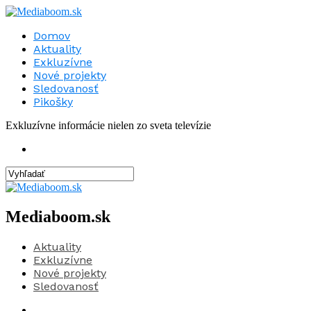
Domov
Aktuality
Exkluzívne
Nové projekty
Sledovanosť
Pikošky
Exkluzívne informácie nielen zo sveta televízie
Mediaboom.sk
Aktuality
Exkluzívne
Nové projekty
Sledovanosť