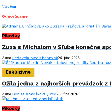
Viac tém
Odporúčame
Pikošky
Zuza s Michalom v Sľube konečne spol
Redakcia Mediaboom.sk
Autor
26. júna 2026
Exkluzívne
Ožila jedna z najhorších prevádzok z 
Denisa Kokošková / red
Autor
26. júna 2026
Pikošky