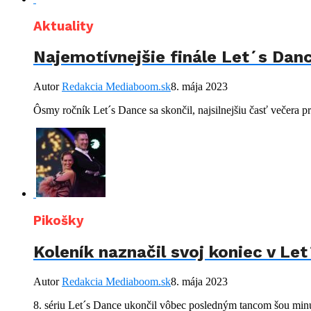
Aktuality
Najemotívnejšie finále Let´s Danc
Autor
Redakcia Mediaboom.sk
8. mája 2023
Ôsmy ročník Let´s Dance sa skončil, najsilnejšiu časť večera pr
Pikošky
Koleník naznačil svoj koniec v Le
Autor
Redakcia Mediaboom.sk
8. mája 2023
8. sériu Let´s Dance ukončil vôbec posledným tancom šou minul