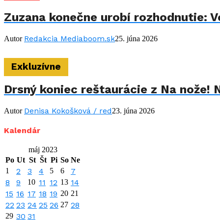
Zuzana konečne urobí rozhodnutie: Vo
Redakcia Mediaboom.sk
Autor
25. júna 2026
Exkluzívne
Drsný koniec reštaurácie z Na nože! 
Denisa Kokošková / red
Autor
23. júna 2026
Kalendár
máj 2023
Po
Ut
St
Št
Pi
So
Ne
1
2
3
4
5
6
7
8
9
10
11
12
13
14
15
16
17
18
19
20
21
22
23
24
25
26
27
28
29
30
31