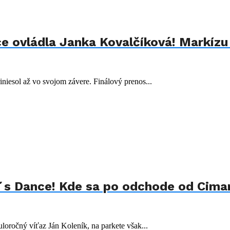
e ovládla Janka Kovalčíková! Markízu 
iniesol až vo svojom závere. Finálový prenos...
t´s Dance! Kde sa po odchode od Cimar
oročný víťaz Ján Koleník, na parkete však...