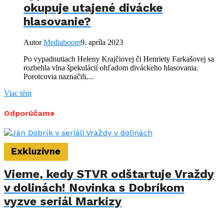
okupuje utajené divácke
hlasovanie?
Autor
Mediaboom
9. apríla 2023
Po vypadnutiach Heleny Krajčiovej či Henriety Farkašovej sa
rozbehla vlna špekulácií ohľadom diváckeho hlasovania.
Porotcovia naznačili,...
Viac tém
Odporúčame
Exkluzívne
Vieme, kedy STVR odštartuje Vraždy
v dolinách! Novinka s Dobríkom
vyzve seriál Markízy