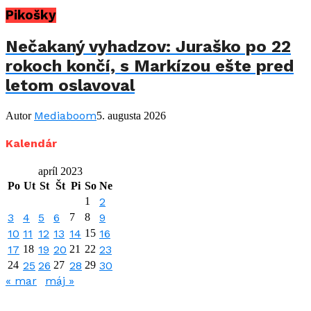
Pikošky
Nečakaný vyhadzov: Juraško po 22
rokoch končí, s Markízou ešte pred
letom oslavoval
Mediaboom
Autor
5. augusta 2026
Kalendár
apríl 2023
Po
Ut
St
Št
Pi
So
Ne
1
2
3
4
5
6
7
8
9
10
11
12
13
14
15
16
17
18
19
20
21
22
23
24
25
26
27
28
29
30
« mar
máj »