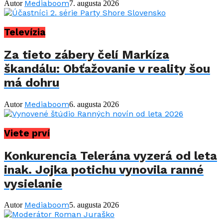
Mediaboom
Autor
7. augusta 2026
Televízia
Za tieto zábery čelí Markíza
škandálu: Obťažovanie v reality šou
má dohru
Mediaboom
Autor
6. augusta 2026
Viete prví
Konkurencia Telerána vyzerá od leta
inak. Jojka potichu vynovila ranné
vysielanie
Mediaboom
Autor
5. augusta 2026