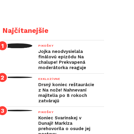
Najčítanejšie
PIKOŠKY
Jojka neodvysielala
finálovú epizódu Na
chalupe! Prekvapená
moderátorka reaguje
EXKLUZÍVNE
Drsný koniec reštaurácie
z Na nože! Nahnevaní
majitelia po 8 rokoch
zatvárajú
PIKOŠKY
Koniec Svarinskej v
Dunaji! Markíza
prehovorila o osude jej