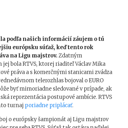
la podľa našich informácií záujem o tú
jšiu európsku súťaž, keď tento rok
ráva na Ligu majstrov.
Zdatným
ej bola RTVS, ktorej riaditeľ Václav Mika
rtové práva a s komerčnými stanicami zvádza
Prednedávnom telerozhlas bojoval o EURO
môže byť mimoriadne sledované v prípade, ak
nská reprezentácia postupové ambície. RTVS
nto turnaj
poriadne priplácať
.
boj o európsky šampionát aj Ligu majstrov
iec pre seba RTVS. Súťaž tak ostáva naďalej