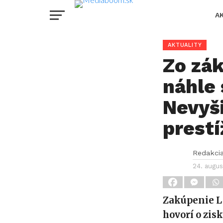
A
AKTUALITY
Zo zák
náhle 
Nevyš
prestí
Redakci
24. augus
Zakúpenie La
hovorí o zis