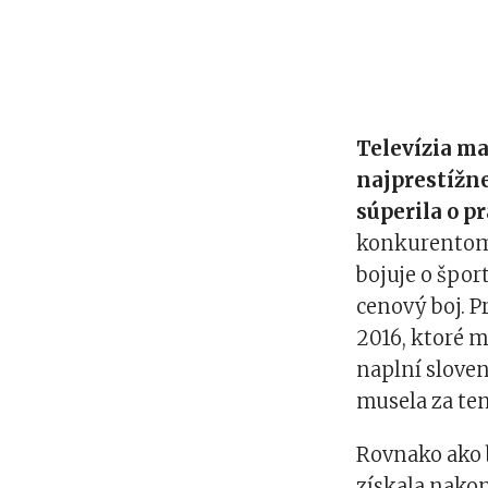
Televízia ma
najprestížne
súperila o p
konkurentom j
bojuje o špo
cenový boj. 
2016, ktoré 
naplní slove
musela za te
Rovnako ako 
získala nakon