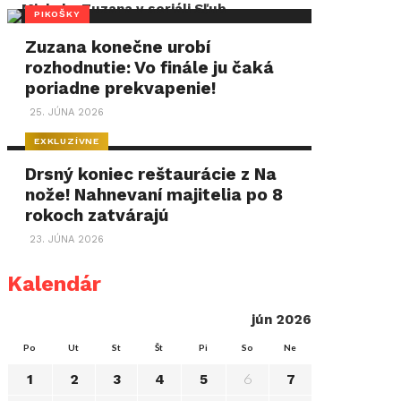
PIKOŠKY
Zuzana konečne urobí
rozhodnutie: Vo finále ju čaká
poriadne prekvapenie!
25. JÚNA 2026
EXKLUZÍVNE
Drsný koniec reštaurácie z Na
nože! Nahnevaní majitelia po 8
rokoch zatvárajú
23. JÚNA 2026
Kalendár
jún 2026
Po
Ut
St
Št
Pi
So
Ne
6
1
2
3
4
5
7