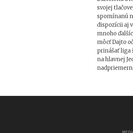
svojej tlačov
spomínanú ne
dispozícii aj
mnoho ďalšíc
môcť Dajto o
prinášať liga
na hlavnej J
nadpriemern
MEDI