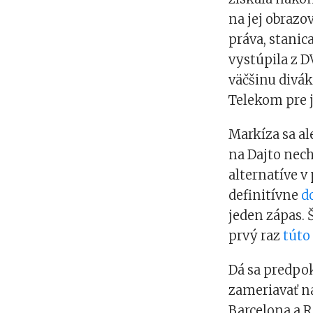
na jej obrazov
práva, stanic
vystúpila z D
väčšinu divák
Telekom pre j
Markíza sa al
na Dajto nech
alternatíve v
definitívne
d
jeden zápas. 
prvý raz
túto
Dá sa predpok
zameriavať na
Barcelona a R