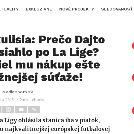
KTUALITY
EXKLUZÍVNE
NOVÉ PROJEKTY
SLEDOVANOSŤ
ulisia: Prečo Dajto
siahlo po La Lige?
iel mu nákup ešte
žnejšej súťaže!
a Mediaboom.sk
ta 2015
/ 2 min. čítania
 Ligy ohlásila stanica iba v piatok,
ku najkvalitnejšej európskej futbalovej