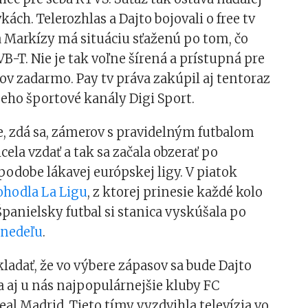
kách. Telerozhlas a Dajto bojovali o free tv
a Markízy má situáciu sťaženú po tom, čo
VB-T. Nie je tak voľne šírená a prístupná pre
ov zadarmo. Pay tv práva zakúpil aj tentoraz
eho športové kanály Digi Sport.
e, zdá sa, zámerov s pravidelným futbalom
cela vzdať a tak sa začala obzerať po
 podobe lákavej európskej ligy. V piatok
ohodla La Ligu
, z ktorej prinesie každé kolo
Španielsky futbal si stanica vyskúšala po
 nedeľu
.
ladať, že vo výbere zápasov sa bude Dajto
 aj u nás najpopulárnejšie kluby FC
eal Madrid. Tieto tímy vyzdvihla televízia vo