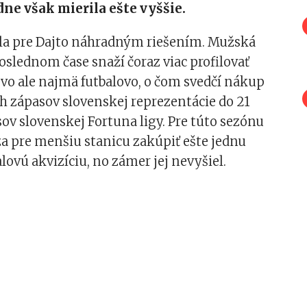
dne však mierila ešte vyššie.
tala pre Dajto náhradným riešením. Mužská
poslednom čase snaží čoraz viac profilovať
vo ale najmä futbalovo, o čom svedčí nákup
h zápasov slovenskej reprezentácie do 21
sov slovenskej Fortuna ligy. Pre túto sezónu
a pre menšiu stanicu zakúpiť ešte jednu
lovú akvizíciu, no zámer jej nevyšiel.