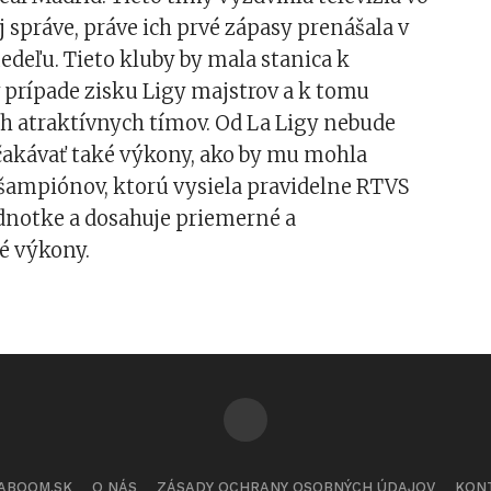
ej správe, práve ich prvé zápasy prenášala v
deľu. Tieto kluby by mala stanica k
 v prípade zisku Ligy majstrov a k tomu
h atraktívnych tímov. Od La Ligy nebude
čakávať také výkony, ako by mu mohla
 šampiónov, ktorú vysiela pravidelne RTVS
ednotke a dosahuje priemerné a
é výkony.
ABOOM.SK
O NÁS
ZÁSADY OCHRANY OSOBNÝCH ÚDAJOV
KON