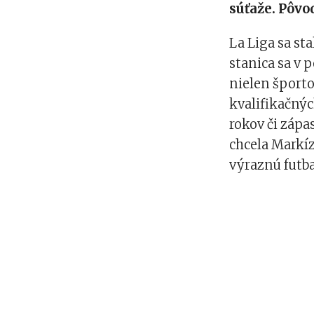
súťaže. Pôvo
La Liga sa s
stanica sa v 
nielen športo
kvalifikačnýc
rokov či zápa
chcela Markíz
výraznú futba