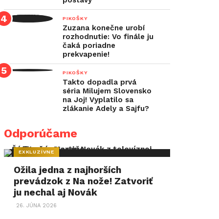
postavy
PIKOŠKY
Zuzana konečne urobí
rozhodnutie: Vo finále ju
čaká poriadne
prekvapenie!
PIKOŠKY
Takto dopadla prvá
séria Milujem Slovensko
na Joj! Vyplatilo sa
zlákanie Adely a Sajfu?
Odporúčame
EXKLUZÍVNE
Ožila jedna z najhorších
prevádzok z Na nože! Zatvoriť
ju nechal aj Novák
26. JÚNA 2026