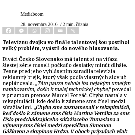
Mediaboom
28. novembra 2016
/ 2 min. čítania
Televíznu dvojku vo finále talentovej šou postihol
veľký problém, vyústil do nového hlasovania.
Diváci
Česko Slovensko má talent
si na víťaza
šiestej série museli počkať o desiatky minút dlhšie.
Tesne pred jeho vyhlásením zaradila televízia
reklamný brejk, ktorý však podľa vlastných slov už
neplánovala.
„Táto pauza nebola iba nejakým umelým
naťahovaním, došlo k malej technickej chybe,“
povedal
v priamom prenose Marcel Forgáč. Chyba nastala v
rekapitulácii, kde došlo k zámene sms čísel medzi
súťažiacimi.
„Chybu sme zaznamenali v rekapitulácii,
keď došlo k zámene sms čísla Martina Vetráka za sms
číslo predchádzajúceho súťažiaceho Tomasiana a
výmeny sms čísiel medzi speváčkou Simonou
Gážiovou a skupinou Hrdza. V oboch prípadoch však