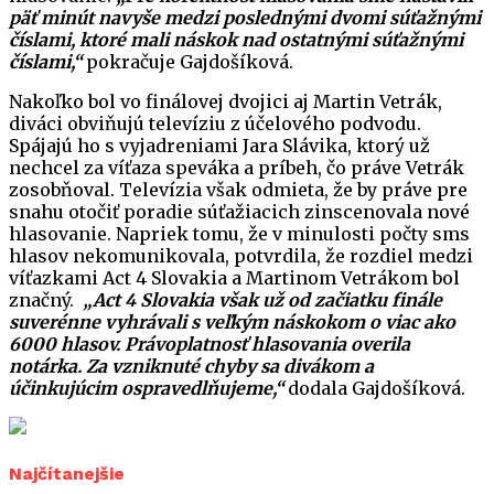
päť minút navyše medzi poslednými dvomi súťažnými
číslami, ktoré mali náskok nad ostatnými súťažnými
číslami,“
pokračuje Gajdošíková.
Nakoľko bol vo finálovej dvojici aj Martin Vetrák,
diváci obviňujú televíziu z účelového podvodu.
Spájajú ho s vyjadreniami Jara Slávika, ktorý už
nechcel za víťaza speváka a príbeh, čo práve Vetrák
zosobňoval. Televízia však odmieta, že by práve pre
snahu otočiť poradie súťažiacich zinscenovala nové
hlasovanie. Napriek tomu, že v minulosti počty sms
hlasov nekomunikovala, potvrdila, že rozdiel medzi
víťazkami Act 4 Slovakia a Martinom Vetrákom bol
značný.
„Act 4 Slovakia však už od začiatku finále
suverénne vyhrávali s veľkým náskokom o viac ako
6000 hlasov. Právoplatnosť hlasovania overila
notárka. Za vzniknuté chyby sa divákom a
účinkujúcim ospravedlňujeme,“
dodala Gajdošíková.
Najčítanejšie