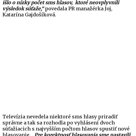
išlo o nízky počet sms hlasov, ktoré neovplyvnili
výsledok súťaže,“
povedala PR manažérka Joj,
Katarína Gajdošíková.
Televízia nevedela niektoré sms hlasy priradiť
správne a tak sa rozhodla po vyhlásení dvoch
súťažiacich s najvyšším počtom hlasov spustiť nové
hlasovanie.
„Pre korektnosť hlasovania sme nastavili