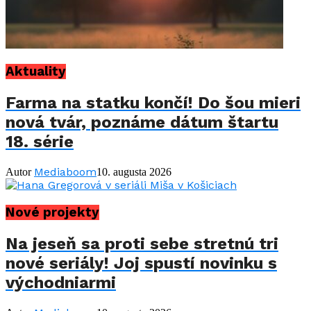
Aktuality
Farma na statku končí! Do šou mieri
nová tvár, poznáme dátum štartu
18. série
Mediaboom
Autor
10. augusta 2026
Nové projekty
Na jeseň sa proti sebe stretnú tri
nové seriály! Joj spustí novinku s
východniarmi