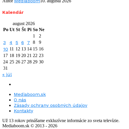
Mediaboom
Autor
10. augusta 2026
Kalendár
august 2026
Po
Ut
St
Št
Pi
So
Ne
1
2
3
4
5
6
7
8
9
10
11
12
13
14
15
16
17
18
19
20
21
22
23
24
25
26
27
28
29
30
31
« júl
Mediaboom.sk
O nás
Zásady ochrany osobných údajov
Kontakty
Už 13 rokov prinášame exkluzívne informácie zo sveta televízie.
Mediaboom.sk © 2013 - 2026