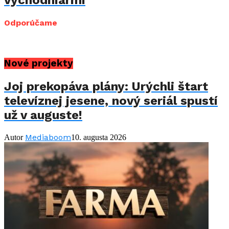
Odporúčame
Nové projekty
Joj prekopáva plány: Urýchli štart
televíznej jesene, nový seriál spustí
už v auguste!
Mediaboom
Autor
10. augusta 2026