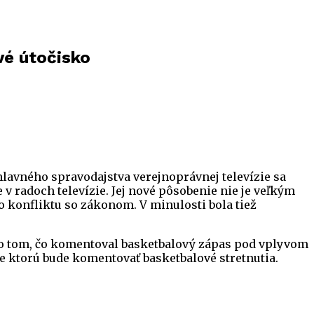
vé útočisko
 hlavného spravodajstva verejnoprávnej televízie sa
 v radoch televízie. Jej nové pôsobenie nie je veľkým
do konfliktu so zákonom. V minulosti bola tiež
 po tom, čo komentoval basketbalový zápas pod vplyvom
re ktorú bude komentovať basketbalové stretnutia.