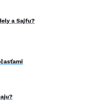
dely a Sajfu?
 časťami
naju?