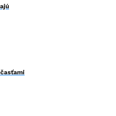
ajú
 časťami