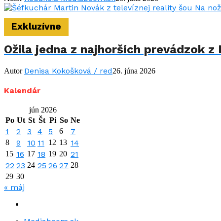
Exkluzívne
Ožila jedna z najhorších prevádzok z 
Denisa Kokošková / red
Autor
26. júna 2026
Kalendár
jún 2026
Po
Ut
St
Št
Pi
So
Ne
1
2
3
4
5
6
7
8
9
10
11
12
13
14
15
16
17
18
19
20
21
22
23
24
25
26
27
28
29
30
« máj