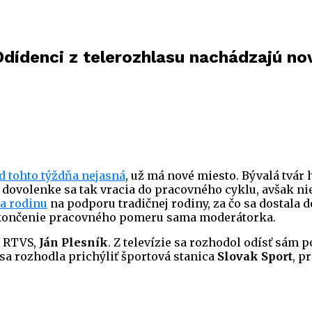
Odídenci z telerozhlasu nachádzajú no
d tohto týždňa nejasná
, už má nové miesto. Bývalá tvár
 dovolenke sa tak vracia do pracovného cyklu, avšak nie
za rodinu
na podporu tradičnej rodiny, za čo sa dostala 
 ukončenie pracovného pomeru sama moderátorka.
z RTVS,
Ján Plesník
. Z televízie sa rozhodol odísť sám
a rozhodla prichýliť športová stanica
Slovak Sport
, p