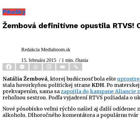
Pikošky
Žembová definitívne opustila RTVS! 
Redakcia Mediaboom.sk
15. februára 2015
/ 1 min. čítania
Natália Žembová
, ktorej budúcnosť bola ešte
uprostre
stala hovorkyňou politickej strane
KDH
. Po materskej
prekvapením, sama sa
zapojila do kampane Aliancie 
rehoľnou sestrou. Podľa vyjadrení RTVS požiadala o
Nové pôsobisko veľmi rýchlo našiel aj ďalší odídenec 
alkoholu. Dlhoročného komentátora a populárnu tvár s