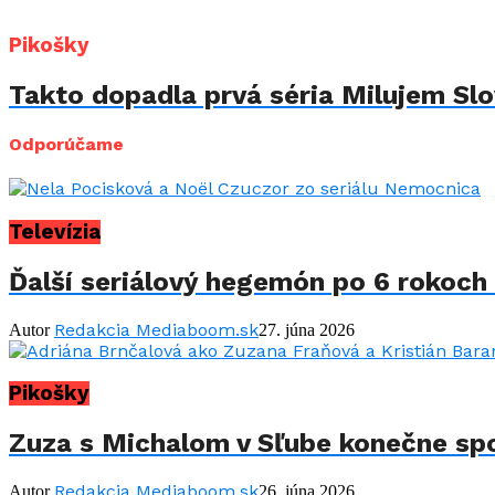
Pikošky
Takto dopadla prvá séria Milujem Slov
Odporúčame
Televízia
Ďalší seriálový hegemón po 6 rokoch 
Redakcia Mediaboom.sk
Autor
27. júna 2026
Pikošky
Zuza s Michalom v Sľube konečne spo
Redakcia Mediaboom.sk
Autor
26. júna 2026