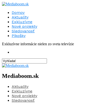
Domov
Aktuality
Exkluzívne
Nové projekty
Sledovanosť
Pikošky
Exkluzívne informácie nielen zo sveta televízie
Mediaboom.sk
Aktuality
Exkluzívne
Nové projekty
Sledovanosť