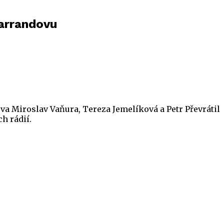
Barrandovu
a Miroslav Vaňura, Tereza Jemelíková a Petr Převrátil
h rádií.