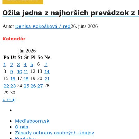
Ožila jedna z najhorších prevádzok z 
Denisa Kokošková / red
Autor
26. júna 2026
Kalendár
jún 2026
Po
Ut
St
Št
Pi
So
Ne
1
2
3
4
5
6
7
8
9
10
11
12
13
14
15
16
17
18
19
20
21
22
23
24
25
26
27
28
29
30
« máj
Mediaboom.sk
O nás
Zásady ochrany osobných údajov
Kontakty