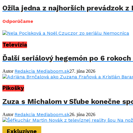
Ožila jedna z najhorších prevádzok z 
Odporúčame
Televízia
Ďalší seriálový hegemón po 6 rokoch 
Redakcia Mediaboom.sk
Autor
27. júna 2026
Pikošky
Zuza s Michalom v Sľube konečne spo
Redakcia Mediaboom.sk
Autor
26. júna 2026
Exkluzívne