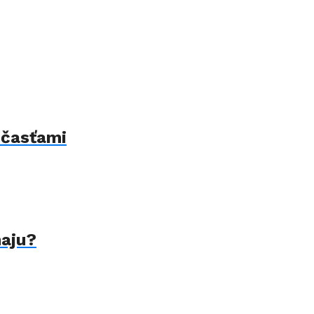
 časťami
naju?