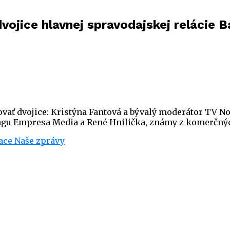
dvojice hlavnej spravodajskej relácie 
ať dvojice: Kristýna Fantová a bývalý moderátor TV Nov
ingu Empresa Media a René Hnilička, známy z komerčnýc
lace Naše zprávy