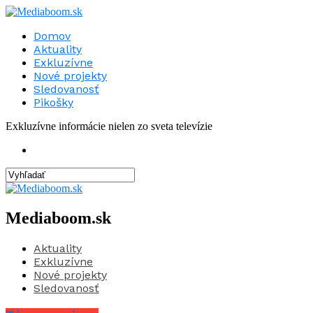
Domov
Aktuality
Exkluzívne
Nové projekty
Sledovanosť
Pikošky
Exkluzívne informácie nielen zo sveta televízie
Mediaboom.sk
Aktuality
Exkluzívne
Nové projekty
Sledovanosť