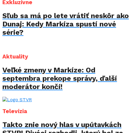
Exkluzívne
Sľub sa má po lete vrátiť neskôr ako
Dunaj: Kedy Markíza spustí nové
série?
Aktuality
Veľké zmeny v Markíze: Od
septembra prekope správy, ďalší
moderátor končí!
Televízia
Takto znie nový hlas v upútavkách
STVR! Diváci rozhodli, ktorý bol za