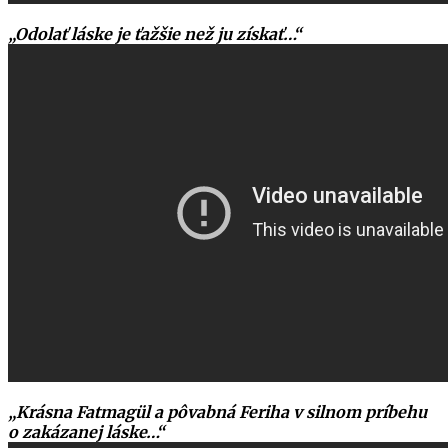
„Odolať láske je ťažšie než ju získať…“
„Krásna Fatmagül a pôvabná Feriha v silnom príbehu
o zakázanej láske…“