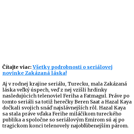
Čítajte viac:
Všetky podrobnosti o seriálovej
novinke Zakázaná láska!
Aj v rodnej krajine seriálu, Turecku, mala Zakázaná
láska veľký úspech, veď z nej vzišli hrdinky
nasledujúcich telenoviel Feriha a Fatmagul. Práve po
tomto seriáli sa totiž herečky Beren Saat a Hazal Kaya
dočkali svojich snáď najslávnejších rôl. Hazal Kaya
sa stala práve vďaka Ferihe miláčikom tureckého
publika a spoločne so seriálovým Emirom sú aj po
tragickom konci telenovely najobľúbenejším párom.