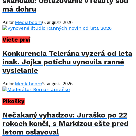
škandálu: Obťažovanie v reality šou
má dohru
Mediaboom
Autor
6. augusta 2026
Viete prví
Konkurencia Telerána vyzerá od leta
inak. Jojka potichu vynovila ranné
vysielanie
Mediaboom
Autor
5. augusta 2026
Pikošky
Nečakaný vyhadzov: Juraško po 22
rokoch končí, s Markízou ešte pred
letom oslavoval