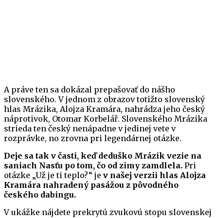
A práve ten sa dokázal prepašovať do nášho
slovenského. V jednom z obrazov totižto slovenský
hlas Mrázika, Alojza Kramára, nahrádza jeho český
náprotivok, Otomar Korbelář. Slovenského Mrázika
strieda ten český nenápadne v jedinej vete v
rozprávke, no zrovna pri legendárnej otázke.
Deje sa tak v časti, keď deduško Mrázik vezie na
saniach Nasťu po tom, čo od zimy zamdlela.
Pri
otázke „Už je ti teplo?“ je
v našej verzii hlas Alojza
Kramára nahradený pasážou z pôvodného
českého dabingu.
V ukážke nájdete prekrytú zvukovú stopu slovenskej