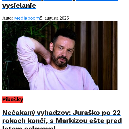
vysielanie
Mediaboom
Autor
5. augusta 2026
Pikošky
Nečakaný vyhadzov: Juraško po 22
rokoch končí, s Markízou ešte pred
letom oslavoval