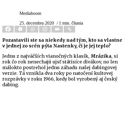
Mediaboom
25. decembra 2020
/ 1 min. čítania
Pozastavili ste sa niekedy nad tým, kto sa vlastne
v jednej zo scén pýta Nastenky, či je jej teplo?
Jednu z najväčších vianočných klasík,
Mrázika
, si
rok čo rok nenechajú ujsť státisíce divákov, no len
málokto postrehol jednu záhadu našej dabingovej
verzie. Tá vznikla dva roky po natočení kultovej
rozprávky v roku 1966, kedy bol vyrobený aj český
dabing.