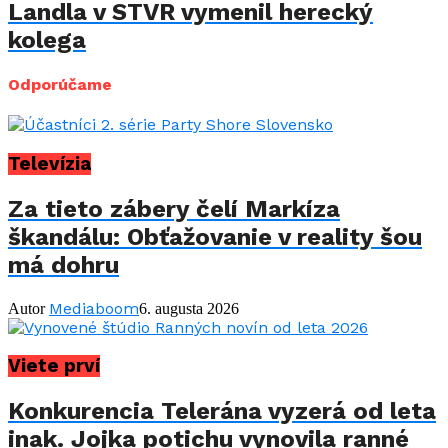
Landla v STVR vymenil herecký
kolega
Odporúčame
Televízia
Za tieto zábery čelí Markíza
škandálu: Obťažovanie v reality šou
má dohru
Mediaboom
Autor
6. augusta 2026
Viete prví
Konkurencia Telerána vyzerá od leta
inak. Jojka potichu vynovila ranné