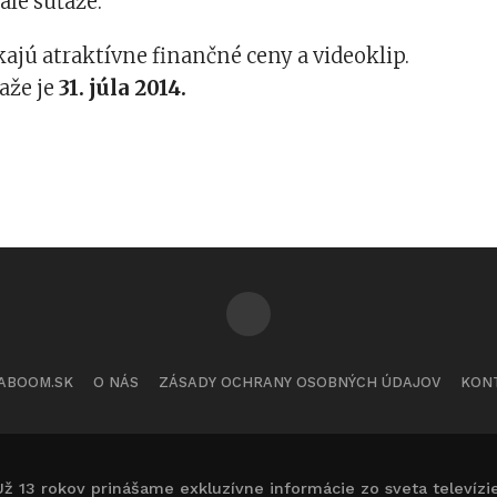
ále súťaže.
kajú atraktívne finančné ceny a videoklip.
aže je
31. júla 2014.
ABOOM.SK
O NÁS
ZÁSADY OCHRANY OSOBNÝCH ÚDAJOV
KON
Už 13 rokov prinášame exkluzívne informácie zo sveta televízie