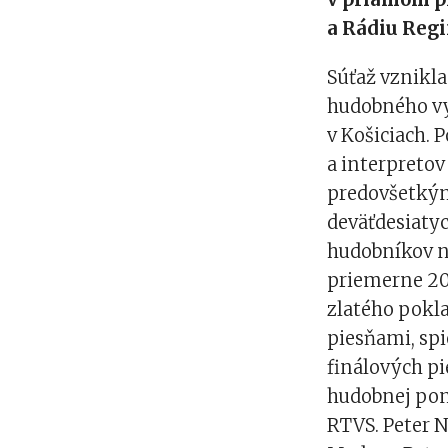
a Rádiu Regi
Súťaž vznikla
hudobného vy
v Košiciach. 
a interpreto
predovšetkým
deväťdesiatyc
hudobníkov n
priemerne 20
zlatého pokl
piesňami, sp
finálových pi
hudobnej pon
RTVS. Peter 