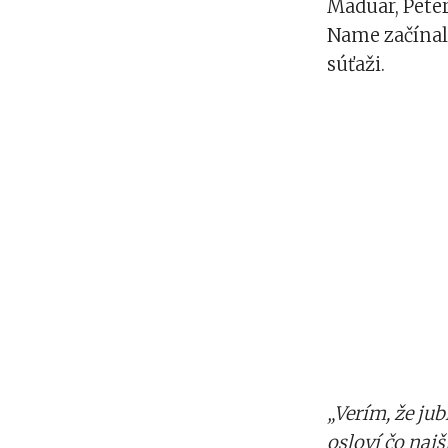
Maduar, Pete
Name začínali
súťaži.
„Verím, že ju
osloví čo naj