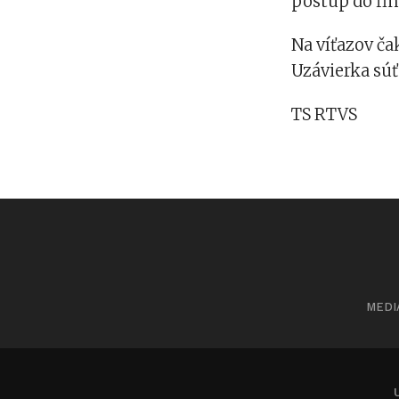
postup do fin
Na víťazov ča
Uzávierka súť
TS RTVS
MEDI