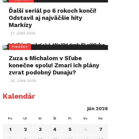
Ďalší seriál po 6 rokoch končí!
Odstavil aj najväčšie hity
Markízy
27. JÚNA 2026
PIKOŠKY
Zuza s Michalom v Sľube
konečne spolu! Zmarí ich plány
zvrat podobný Dunaju?
26. JÚNA 2026
Kalendár
jún 2026
Po
Ut
St
Št
Pi
So
Ne
6
1
2
3
4
5
7