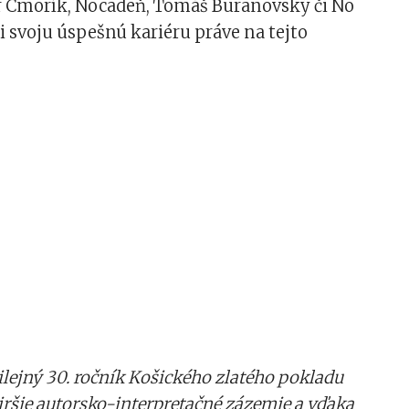
r Cmorík, Nocadeň, Tomáš Buranovský či No
 svoju úspešnú kariéru práve na tejto
bilejný 30. ročník Košického zlatého pokladu
širšie autorsko-interpretačné zázemie a vďaka