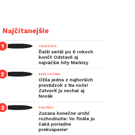
Najčítanejšie
TELEVÍZIA
Ďalší seriál po 6 rokoch
končí! Odstavil aj
najväčšie hity Markízy
EXKLUZÍVNE
Ožila jedna z najhorších
prevádzok z Na nože!
Zatvoriť ju nechal aj
Novák
PIKOŠKY
Zuzana konečne urobí
rozhodnutie: Vo finále ju
čaká poriadne
prekvapenie!