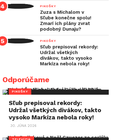
PIKOŠKY
Zuza s Michalom v
Sľube konečne spolu!
Zmarí ich plány zvrat
podobný Dunaju?
PIKOŠKY
Sľub prepisoval rekordy:
Udržal všetkých
divákov, takto vysoko
Markíza nebola roky!
Odporúčame
PIKOŠKY
Sľub prepisoval rekordy:
Udržal všetkých divákov, takto
vysoko Markíza nebola roky!
30. JÚNA 2026
TELEVÍZIA