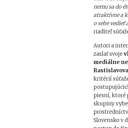
nemu sa do ét
atraktívne a k
o sebe vedieť 
riaditeľ súťa
Autori a inte
zaslať svoje
v
mediálne ne
Rastislavova 
kritérií súťa
postupujúcich
piesní, ktoré
skupiny vyber
prostredníct
Slovensko v d