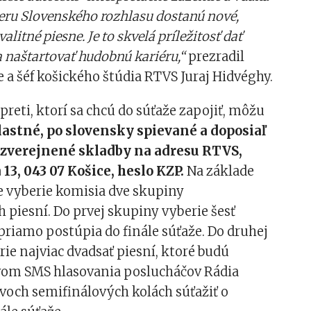
eru Slovenského rozhlasu dostanú nové,
valitné piesne. Je to skvelá príležitosť dať
a naštartovať hudobnú kariéru,“
prezradil
že a šéf košického štúdia RTVS Juraj Hidvéghy.
rpreti, ktorí sa chcú do súťaže zapojiť, môžu
lastné, po slovensky spievané a doposiaľ
zverejnené skladby na adresu RTVS,
13, 043 07 Košice, heslo KZP.
Na základe
že vyberie komisia dve skupiny
 piesní. Do prvej skupiny vyberie šesť
 priamo postúpia do finále súťaže. Do druhej
ie najviac dvadsať piesní, ktoré budú
vom SMS hlasovania poslucháčov Rádia
voch semifinálových kolách súťažiť o