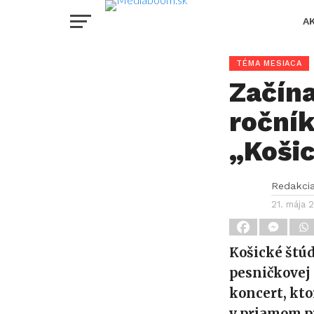
A
TÉMA MESIACA
Začína
ročník
„Košic
Redakci
21. mája 
Košické štúd
pesničkovej 
koncert, kto
v priamom p