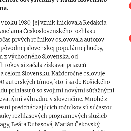
na.
 v roku 1980, jej vznik iniciovala Redakcia
sielania Československého rozhlasu
Počas prvých ročníkov oslovovala autorov
v pôvodnej slovenskej populárnej hudby,
 z východného Slovenska, od
h rokov si začala získavať priazeň
a celom Slovensku. Každoročne oslovuje
0 autorských tímov, ktorí sa do Košického
adu prihlasujú so svojimi novými súťažnými
ievanými výhradne v slovenčine. Mnohé z
esní predchádzajúcich ročníkov sú súčasťou
uky rozhlasových programových služieb
Nagy, Beáta Dubasová, Marián Čekovský,