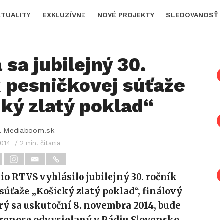
KTUALITY
EXKLUZÍVNE
NOVÉ PROJEKTY
SLEDOVANOSŤ
 sa jubilejný 30.
 pesničkovej súťaže
ký zlatý poklad“
a Mediaboom.sk
2014
/ 2 min. čítania
io RTVS vyhlásilo jubilejný 30. ročník
súťaže „Košický zlatý poklad“, finálový
rý sa uskutoční 8. novembra 2014, bude
renose odvysielaný v Rádiu Slovensko