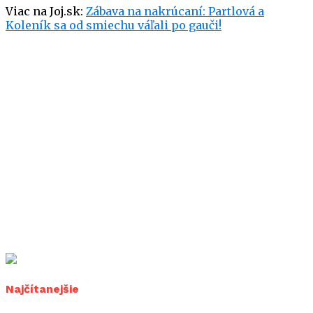
Viac na Joj.sk:
Zábava na nakrúcaní: Partlová a
Koleník sa od smiechu váľali po gauči!
Najčítanejšie