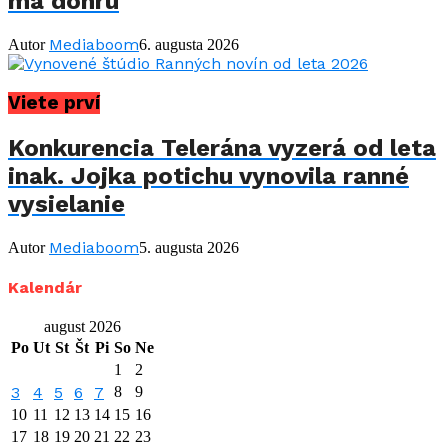
má dohru
Mediaboom
Autor
6. augusta 2026
Viete prví
Konkurencia Telerána vyzerá od leta
inak. Jojka potichu vynovila ranné
vysielanie
Mediaboom
Autor
5. augusta 2026
Kalendár
august 2026
Po
Ut
St
Št
Pi
So
Ne
1
2
3
4
5
6
7
8
9
10
11
12
13
14
15
16
17
18
19
20
21
22
23