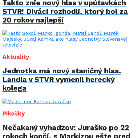
Takto znie nový hlas v upútavkách
STVR! Diváci rozhodli, ktorý bol za
20 rokov najlepší
Aktuality
Jednotka má nový staničný hlas.
Landla v STVR vymenil herecký
kolega
Pikošky
Nečakaný vyhadzov: Juraško po 22
rokoch končí, s Markízou ešte pred