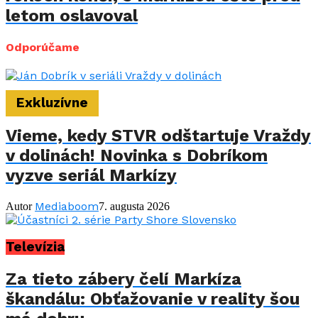
letom oslavoval
Odporúčame
Exkluzívne
Vieme, kedy STVR odštartuje Vraždy
v dolinách! Novinka s Dobríkom
vyzve seriál Markízy
Mediaboom
Autor
7. augusta 2026
Televízia
Za tieto zábery čelí Markíza
škandálu: Obťažovanie v reality šou