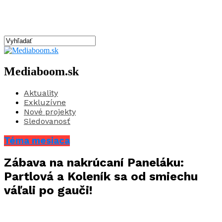
Mediaboom.sk
Aktuality
Exkluzívne
Nové projekty
Sledovanosť
Téma mesiaca
Zábava na nakrúcaní Paneláku:
Partlová a Koleník sa od smiechu
váľali po gauči!