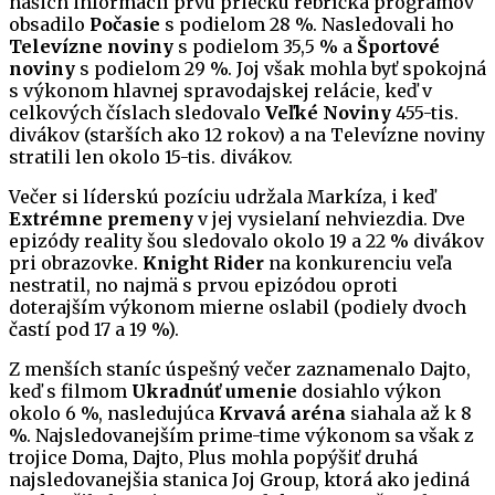
našich informácií prvú priečku rebríčka programov
obsadilo
Počasie
s podielom 28 %. Nasledovali ho
Televízne noviny
s podielom 35,5 % a
Športové
noviny
s podielom 29 %. Joj však mohla byť spokojná
s výkonom hlavnej spravodajskej relácie, keď v
celkových číslach sledovalo
Veľké Noviny
455-tis.
divákov (starších ako 12 rokov) a na Televízne noviny
stratili len okolo 15-tis. divákov.
Večer si líderskú pozíciu udržala Markíza, i keď
Extrémne premeny
v jej vysielaní nehviezdia. Dve
epizódy reality šou sledovalo okolo 19 a 22 % divákov
pri obrazovke.
Knight Rider
na konkurenciu veľa
nestratil, no najmä s prvou epizódou oproti
doterajším výkonom mierne oslabil (podiely dvoch
častí pod 17 a 19 %).
Z menších staníc úspešný večer zaznamenalo Dajto,
keď s filmom
Ukradnúť umenie
dosiahlo výkon
okolo 6 %, nasledujúca
Krvavá aréna
siahala až k 8
%. Najsledovanejším prime-time výkonom sa však z
trojice Doma, Dajto, Plus mohla popýšiť druhá
najsledovanejšia stanica Joj Group, ktorá ako jediná