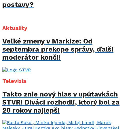
postavy?
Aktuality
Veľké zmeny v Markíze: Od
septembra prekope správy, ďalší
moderátor končí!
Televízia
Takto znie nový hlas v upútavkách
STVR! Diváci rozhodli, ktorý bol za
20 rokov najlepší