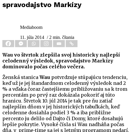
spravodajstvo Markízy
Mediaboom
11. júla 2014
/ 2 min. čítania
Wau vo štvrtok zlepšila svoj historicky najlepší
celodenný výsledok, spravodajstvo Markízy
dominovalo počas celého večera.
Ženská stanica
Wau
potvrdzuje stúpajúcu tendenciu,
keď už je jej štandardnom celodenný výsledok nad 2
% a vďaka čoraz častejšiemu približovaniu sa k trom
percentám po prvý raz dokázala pokoriť aj túto
hranicu. Štvrtok 10. júl 2014 je tak pre ňu zatiaľ
najlepším dňom v jej historických tabuľkách, keď
celodenne dosiahla podiel 3 % a iba približne
percento ju delilo od Dajto či Domy, ktoré dosahujú
lepšie pokrytie. Vysoké čísla si Wau nadháňa počas
dňa, v prime-time sa jej s letným programom nedarí.