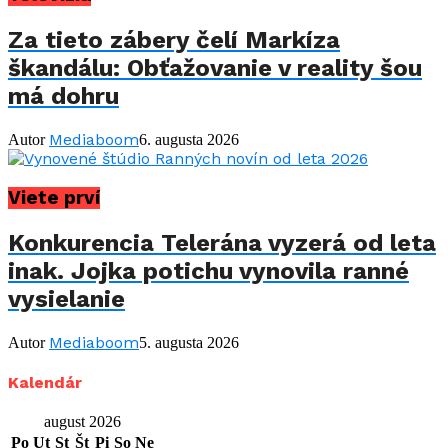
Za tieto zábery čelí Markíza
škandálu: Obťažovanie v reality šou
má dohru
Mediaboom
Autor
6. augusta 2026
Viete prví
Konkurencia Telerána vyzerá od leta
inak. Jojka potichu vynovila ranné
vysielanie
Mediaboom
Autor
5. augusta 2026
Kalendár
august 2026
Po
Ut
St
Št
Pi
So
Ne