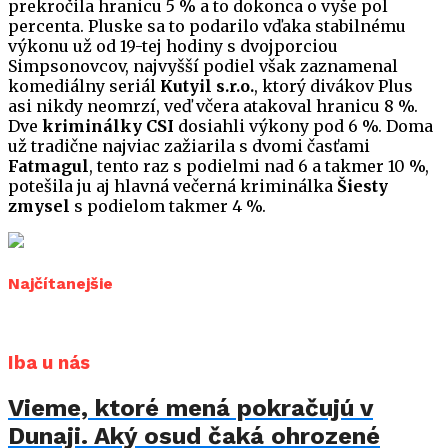
prekročila hranicu 5 % a to dokonca o vyše pol
percenta. Pluske sa to podarilo vďaka stabilnému
výkonu už od 19-tej hodiny s dvojporciou
Simpsonovcov, najvyšší podiel však zaznamenal
komediálny seriál
Kutyil s.r.o.
, ktorý divákov Plus
asi nikdy neomrzí, veď včera atakoval hranicu 8 %.
Dve
kriminálky CSI
dosiahli výkony pod 6 %. Doma
už tradične najviac zažiarila s dvomi časťami
Fatmagul
, tento raz s podielmi nad 6 a takmer 10 %,
potešila ju aj hlavná večerná kriminálka
Šiesty
zmysel
s podielom takmer 4 %.
Najčítanejšie
Iba u nás
Vieme, ktoré mená pokračujú v
Dunaji. Aký osud čaká ohrozené