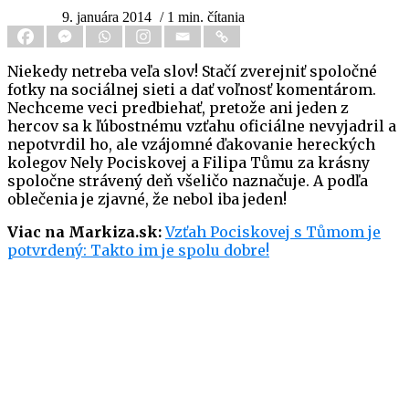
9. januára 2014
/ 1 min. čítania
Niekedy netreba veľa slov! Stačí zverejniť spoločné
fotky na sociálnej sieti a dať voľnosť komentárom.
Nechceme veci predbiehať, pretože ani jeden z
hercov sa k ľúbostnému vzťahu oficiálne nevyjadril a
nepotvrdil ho, ale vzájomné ďakovanie hereckých
kolegov Nely Pociskovej a Filipa Tůmu za krásny
spoločne strávený deň všeličo naznačuje. A podľa
oblečenia je zjavné, že nebol iba jeden!
Viac na Markiza.sk:
Vzťah Pociskovej s Tůmom je
potvrdený: Takto im je spolu dobre!