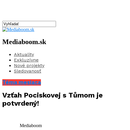
Mediaboom.sk
Aktuality
Exkluzívne
Nové projekty
Sledovanosť
Téma mesiaca
Vzťah Pociskovej s Tůmom je
potvrdený!
Mediaboom