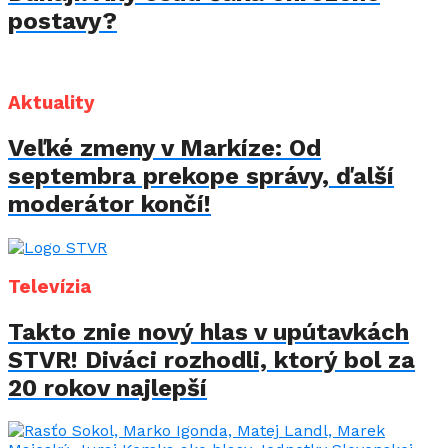
postavy?
Aktuality
Veľké zmeny v Markíze: Od
septembra prekope správy, ďalší
moderátor končí!
Televízia
Takto znie nový hlas v upútavkách
STVR! Diváci rozhodli, ktorý bol za
20 rokov najlepší