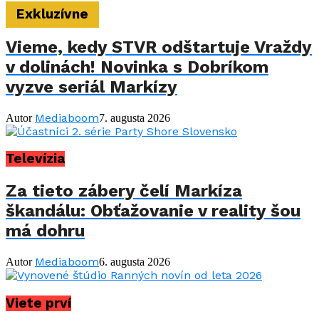
Exkluzívne
Vieme, kedy STVR odštartuje Vraždy
v dolinách! Novinka s Dobríkom
vyzve seriál Markízy
Mediaboom
Autor
7. augusta 2026
Televízia
Za tieto zábery čelí Markíza
škandálu: Obťažovanie v reality šou
má dohru
Mediaboom
Autor
6. augusta 2026
Viete prví