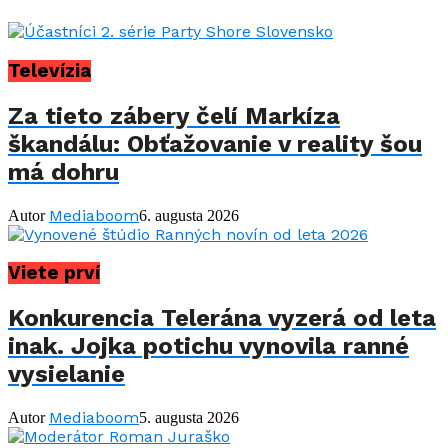
Televízia
Za tieto zábery čelí Markíza
škandálu: Obťažovanie v reality šou
má dohru
Mediaboom
Autor
6. augusta 2026
Viete prví
Konkurencia Telerána vyzerá od leta
inak. Jojka potichu vynovila ranné
vysielanie
Mediaboom
Autor
5. augusta 2026