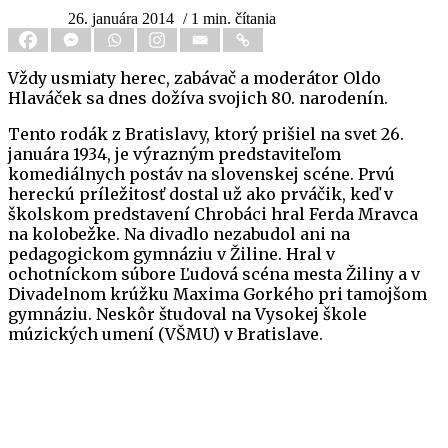
26. januára 2014
/ 1 min. čítania
Vždy usmiaty herec, zabávač a moderátor Oldo
Hlaváček sa dnes dožíva svojich 80. narodenín.
Tento rodák z Bratislavy, ktorý prišiel na svet 26.
januára 1934, je výrazným predstaviteľom
komediálnych postáv na slovenskej scéne. Prvú
hereckú príležitosť dostal už ako prváčik, keď v
školskom predstavení Chrobáci hral Ferda Mravca
na kolobežke. Na divadlo nezabudol ani na
pedagogickom gymnáziu v Žiline. Hral v
ochotníckom súbore Ľudová scéna mesta Žiliny a v
Divadelnom krúžku Maxima Gorkého pri tamojšom
gymnáziu. Neskôr študoval na Vysokej škole
múzických umení (VŠMU) v Bratislave.