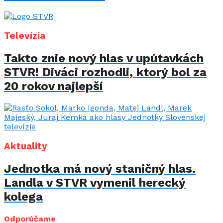
Televízia
Takto znie nový hlas v upútavkách
STVR! Diváci rozhodli, ktorý bol za
20 rokov najlepší
Aktuality
Jednotka má nový staničný hlas.
Landla v STVR vymenil herecký
kolega
Odporúčame