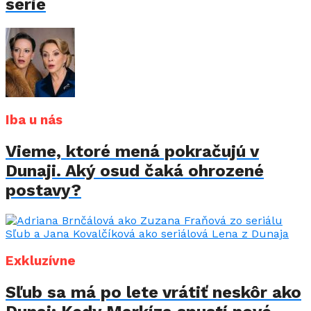
série
Iba u nás
Vieme, ktoré mená pokračujú v
Dunaji. Aký osud čaká ohrozené
postavy?
Exkluzívne
Sľub sa má po lete vrátiť neskôr ako