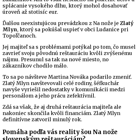
splácanie vysokého dlhu, ktorý mohol dosahovať
úroveň až stotisíc eur.
Ďalšou neexistujúcou prevádzkou z Na nože je
Zlatý
Mlyn
, ktorý sa pokúšal uspieť v obci Ludanice pri
Topoľčanoch.
Jej majiteľ sa s problémami potýkal po tom, čo musel
zavrieť svoju pôvodnú reštauráciu kvôli zvýšenému
nájmu. Presunul sa tak na nové miesto, no
zákazníkov chodilo málo.
To sa po návšteve Martina Nováka podarilo zmeniť.
Zlatý Mlyn navštevovali celé rodiny, šéfkuchár
navyše vyriešil nedostatky v komunikácii medzi
personálom a jeho prácu zefektívnil.
Zdá sa však, že aj druhá reštaurácia majiteľa ale
nakoniec skončila kvôli financiám. Zlatý Mlyn
definitívne zatvoril minulý rok.
Pomáha podľa vás reality šou Na nože
slovenským reštauráciám?