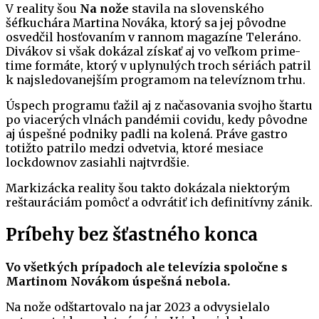
V reality šou
Na nože
stavila na slovenského
šéfkuchára Martina Nováka, ktorý sa jej pôvodne
osvedčil hosťovaním v rannom magazíne Teleráno.
Divákov si však dokázal získať aj vo veľkom prime-
time formáte, ktorý v uplynulých troch sériách patril
k najsledovanejším programom na televíznom trhu.
Úspech programu ťažil aj z načasovania svojho štartu
po viacerých vlnách pandémii covidu, kedy pôvodne
aj úspešné podniky padli na kolená. Práve gastro
totižto patrilo medzi odvetvia, ktoré mesiace
lockdownov zasiahli najtvrdšie.
Markizácka reality šou takto dokázala niektorým
reštauráciám pomôcť a odvrátiť ich definitívny zánik.
Príbehy bez šťastného konca
Vo všetkých prípadoch ale televízia spoločne s
Martinom Novákom
úspešná nebola.
Na nože odštartovalo na jar 2023 a odvysielalo