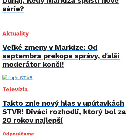
Dunaj: Kedy Markíza spustí nové
série?
Aktuality
Veľké zmeny v Markíze: Od
septembra prekope správy, ďalší
moderátor končí!
Televízia
Takto znie nový hlas v upútavkách
STVR! Diváci rozhodli, ktorý bol za
20 rokov najlepší
Odporúčame