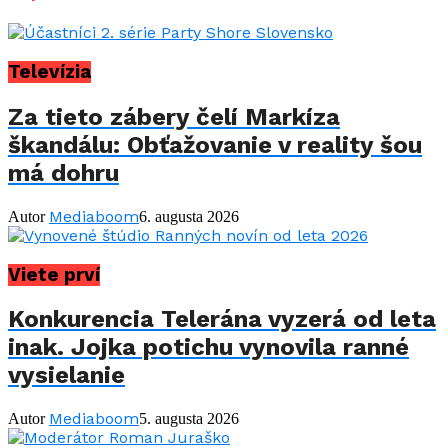
Televízia
Za tieto zábery čelí Markíza
škandálu: Obťažovanie v reality šou
má dohru
Mediaboom
Autor
6. augusta 2026
Viete prví
Konkurencia Telerána vyzerá od leta
inak. Jojka potichu vynovila ranné
vysielanie
Mediaboom
Autor
5. augusta 2026