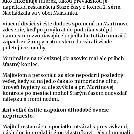
Ako informuje
Interez
, takou prevádzkou je
napríklad reštaurácia
Staré časy
z konca 2. série.
Nachádzala sa v obci Marianka.
Viacerí diváci si ešte dodnes spomenú na Martinovo
zdesenie, keď po prvýkrát do podniku vstúpil –
namiesto rozvoniavajúceho jedla ho totižto omráčil
zápach zo žumpy a atmosféru dotvárali všade
poletujúce muchy.
Minimálne na televíznej obrazovke mal ale príbeh
šťastný koniec.
Majiteľom a personálu sa síce nepodaril posledný
večer, kedy sa na jedlo čakalo mimoriadne dlho,
úroveň hygieny sa ale zvýšila a pri Martinovej
kontrole po mesiaci mohol Starým časom odovzdať
nálepku s tromi nožmi.
Ani veľké úsilie napokon dlhodobé ovocie
neprinieslo.
Majiteľ reštauráciu spočiatku otváral s prestávkami,
následne ju predal inému vlastníkovi. Dôvodom mali