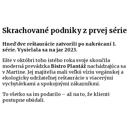
Skrachované podniky z prvej série
Hneď dve reštaurácie zatvorili po nakrúcaní 1.
série. Vysielala sa na jar 2023.
Ešte v októbri toho istého roka svoje skončila
moderná prevádzka
Bistro Plantáž
nachádzajúca sa
v Martine. Jej majitelia mali veľkú víziu vegánskej a
ekologicky udržateľnej reštaurácie s viacerými
vychytávkami a spokojnými zákazníkmi.
To všetko sa im podarilo – až na to, že klienti
postupne ubúdali.