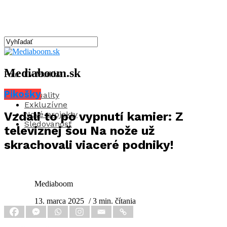
Mediaboom.sk
Foto: TV Markíza
Pikošky
Aktuality
Exkluzívne
Nové projekty
Vzdali to po vypnutí kamier: Z
Sledovanosť
televíznej šou Na nože už
skrachovali viaceré podniky!
Mediaboom
13. marca 2025
/ 3 min. čítania