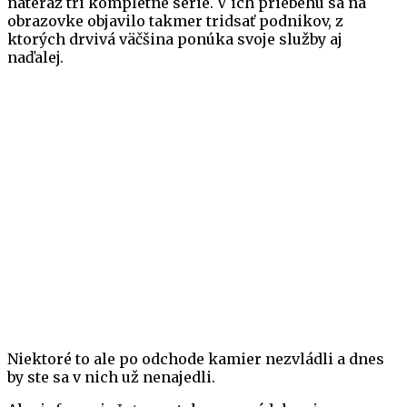
nateraz tri kompletné série. V ich priebehu sa na
obrazovke objavilo takmer tridsať podnikov, z
ktorých drvivá väčšina ponúka svoje služby aj
naďalej.
Niektoré to ale po odchode kamier nezvládli a dnes
by ste sa v nich už nenajedli.