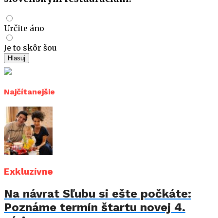
Určite áno
Je to skôr šou
Hlasuj
Najčítanejšie
Exkluzívne
Na návrat Sľubu si ešte počkáte:
Poznáme termín štartu novej 4.