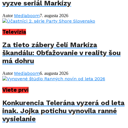
vyzve seriál Markízy
Mediaboom
Autor
7. augusta 2026
Televízia
Za tieto zábery čelí Markíza
škandálu: Obťažovanie v reality šou
má dohru
Mediaboom
Autor
6. augusta 2026
Viete prví
Konkurencia Telerána vyzerá od leta
inak. Jojka potichu vynovila ranné
vysielanie