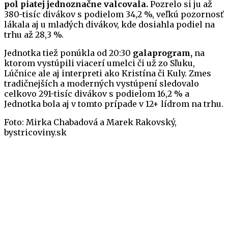
pol piatej jednoznačne valcovala.
Pozrelo si ju až
380-tisíc divákov s podielom 34,2 %, veľkú pozornosť
lákala aj u mladých divákov, kde dosiahla podiel na
trhu až 28,3 %.
Jednotka tiež ponúkla od 20:30
galaprogram,
na
ktorom vystúpili viacerí umelci či už zo Sľuku,
Lúčnice ale aj interpreti ako Kristína či Kuly. Zmes
tradičnejších a moderných vystúpení sledovalo
celkovo 291-tisíc divákov s podielom 16,2 % a
Jednotka bola aj v tomto prípade v 12+ lídrom na trhu.
Foto: Mirka Chabadová a Marek Rakovský,
bystricoviny.sk