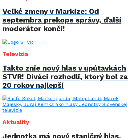
Veľké zmeny v Markíze: Od
septembra prekope správy, ďalší
moderátor končí!
Televízia
Takto znie nový hlas v upútavkách
STVR! Diváci rozhodli, ktorý bol za
20 rokov najlepší
Aktuality
Jednotka má nový staničný hlas.