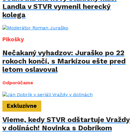
Landla v STVR vymenil herecký
kolega
Pikošky
Nečakaný vyhadzov: Juraško po 22
rokoch končí, s Markízou ešte pred
letom oslavoval
Odporúčame
Exkluzívne
Vieme, kedy STVR odštartuje Vraždy
v dolinách! Novinka s Dobríkom