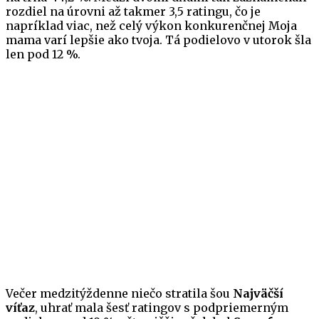
rozdiel na úrovni až takmer 3,5 ratingu, čo je
napríklad viac, než celý výkon konkurenčnej Moja
mama varí lepšie ako tvoja. Tá podielovo v utorok šla
len pod 12 %.
Večer medzitýždenne niečo stratila šou
Najväčší
víťaz
, uhrať mala šesť ratingov s podpriemerným