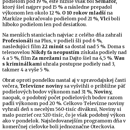
podielom pod 19 %, ešte nižšie však bol
Semafor,
ktorý šiel najprv pod 15 % a následne prepadol
výkonom len okolo 12 %.
O 10 rokov mladší
na
Markíze pokračovalo podielom pod 21 %,
Vlci
boli
hlboko podielom len pod desiatkou.
Na menších staniciach najviac z celého dňa zahrali
Profesionáli
na Plus, v podieli šli pod 6 %,
nasledujúci film
22 minút
sa dostal nad 5 %. Doma s
telenovelou
Nikdy ťa neopustím
získala podiely nad
4 a 5 %, film
Za mrežami
na Dajto šiel na 4,5 %.
Wau
s kriminálkami
uhrala postupne podiely nad 3,
takmer 4 a vyše 5 %.
Obrat oproti pondelku nastal aj v spravodajskej časti
večera,
Televízne noviny
sa vyšvihli o približne päť
podielových bodov výkonom nad 31 %,
Noviny,
naopak, o podobný počet podielových bodov razom
padli výkonom pod 20 %. Celkovo Televízne noviny
vyhrali deň s necelým 560-tisíc divákmi, Noviny si
malo pozrieť cez 520-tisíc, čo je však podobný výkon
ako v pondelok. Najsledovanejším programom dňa v
komerčnej cieľovke boli jednoznačne Oteckovia.