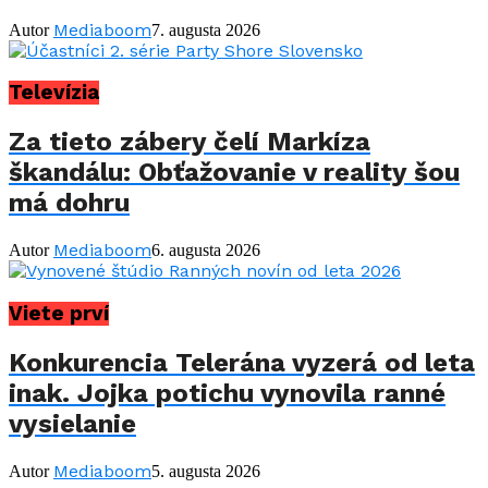
Mediaboom
Autor
7. augusta 2026
Televízia
Za tieto zábery čelí Markíza
škandálu: Obťažovanie v reality šou
má dohru
Mediaboom
Autor
6. augusta 2026
Viete prví
Konkurencia Telerána vyzerá od leta
inak. Jojka potichu vynovila ranné
vysielanie
Mediaboom
Autor
5. augusta 2026