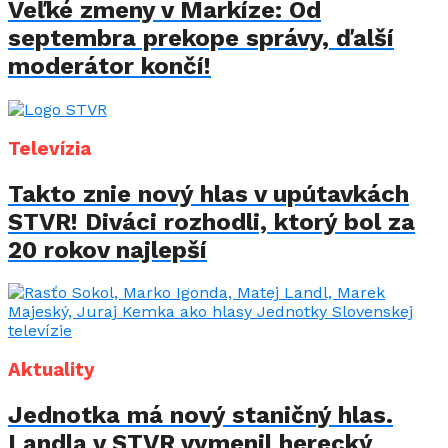
Veľké zmeny v Markíze: Od
septembra prekope správy, ďalší
moderátor končí!
Televízia
Takto znie nový hlas v upútavkách
STVR! Diváci rozhodli, ktorý bol za
20 rokov najlepší
Aktuality
Jednotka má nový staničný hlas.
Landla v STVR vymenil herecký