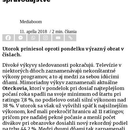
Mediaboom
11. apríla 2018
/ 2 min. čítania
Utorok priniesol oproti pondelku výrazný obrat v
číslach.
Divoké výkyvy sledovanosti pokračujú. Televízie v
niektorých dňoch zaznamenávajú nekonštantné
výkony programov, a to aj medzi za sebou idúcimi
dňami. Mimoriadny výkyv zaznamenali aktuálne
Oteckovia,
ktorí v pondelok pri dosiaľ najteplejšom
počasí roka spadli na svoje minimum od štartu pri
ratingu 7,8 %, no podielovo ostali silní výkonom nad
38 %. V utorok sa však už vyšvihli späť k najsilnejším
výkonom, keď mali prekročiť hranicu až 11 ratingov,
pričom pre naďalej pekné počasie a menší počet
divákov pri obrazovke dosiahli nový rekordný podiel
na trhu 44,2 %. Medzi dvomi dňami tak zaznamenali