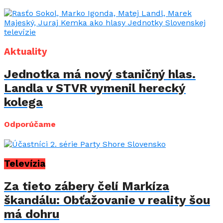
Aktuality
Jednotka má nový staničný hlas.
Landla v STVR vymenil herecký
kolega
Odporúčame
Televízia
Za tieto zábery čelí Markíza
škandálu: Obťažovanie v reality šou
má dohru