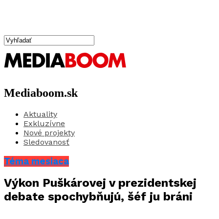
Mediaboom.sk
Aktuality
Exkluzívne
Nové projekty
Sledovanosť
Téma mesiaca
Výkon Puškárovej v prezidentskej
debate spochybňujú, šéf ju bráni