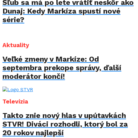
Sľub sa má po lete vrátiť neskôr ako
Dunaj: Kedy Markíza spustí nové
série?
Aktuality
Veľké zmeny v Markíze: Od
septembra prekope správy, ďalší
moderátor končí!
Televízia
Takto znie nový hlas v upútavkách
STVR! Diváci rozhodli, ktorý bol za
20 rokov najlepší