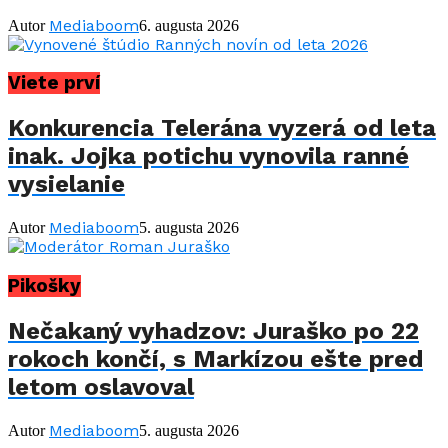
Mediaboom
Autor
6. augusta 2026
Viete prví
Konkurencia Telerána vyzerá od leta
inak. Jojka potichu vynovila ranné
vysielanie
Mediaboom
Autor
5. augusta 2026
Pikošky
Nečakaný vyhadzov: Juraško po 22
rokoch končí, s Markízou ešte pred
letom oslavoval
Mediaboom
Autor
5. augusta 2026