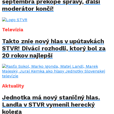
septembra prekope správy, ďalší
moderátor končí!
Televízia
Takto znie nový hlas v upútavkách
STVR! Diváci rozhodli, ktorý bol za
20 rokov najlepší
Aktuality
Jednotka má nový staničný hlas.
Landla v STVR vymenil herecký
kolega