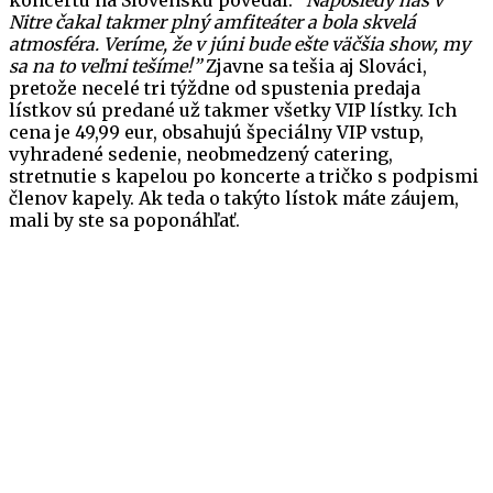
koncertu na Slovensku povedal:
“Naposledy nás v
Nitre čakal takmer plný amfiteáter a bola skvelá
atmosféra. Veríme, že v júni bude ešte väčšia show, my
sa na to veľmi tešíme!”
Zjavne sa tešia aj Slováci,
pretože necelé tri týždne od spustenia predaja
lístkov sú predané už takmer všetky VIP lístky. Ich
cena je 49,99 eur, obsahujú špeciálny VIP vstup,
vyhradené sedenie, neobmedzený catering,
stretnutie s kapelou po koncerte a tričko s podpismi
členov kapely. Ak teda o takýto lístok máte záujem,
mali by ste sa poponáhľať.