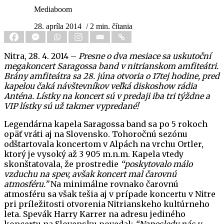
Mediaboom
28. apríla 2014
/ 2 min. čítania
Nitra, 28. 4. 2014 –
Presne o dva mesiace sa uskutoční
megakoncert Saragossa band v nitrianskom amfiteátri.
Brány amfiteátra sa 28. júna otvoria o 17tej hodine, pred
kapelou čaká návštevníkov veľká diskoshow rádia
Anténa. Lístky na koncert sú v predaji iba tri týždne a
VIP lístky sú už takmer vypredané!
Legendárna kapela Saragossa band sa po 5 rokoch
opäť vráti aj na Slovensko. Tohoročnú sezónu
odštartovala koncertom v Alpách na vrchu Ortler,
ktorý je vysoký až 3 905 m.n.m. Kapela vtedy
skonštatovala, že prostredie
“poskytovalo málo
vzduchu na spev, avšak koncert mal čarovnú
atmosféru.”
Na minimálne rovnako čarovnú
atmosféru sa však tešia aj v prípade koncertu v Nitre
pri príležitosti otvorenia Nitrianskeho kultúrneho
leta. Spevák Harry Karrer na adresu jediného