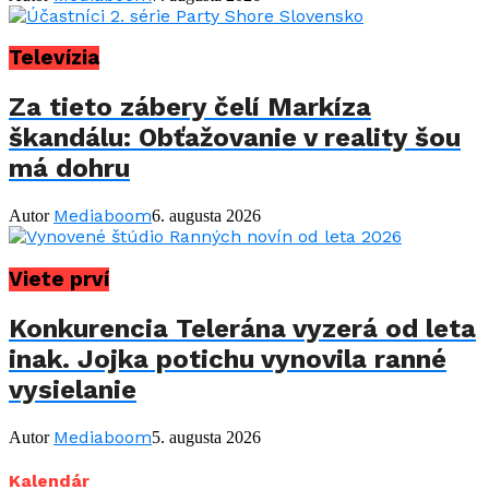
Televízia
Za tieto zábery čelí Markíza
škandálu: Obťažovanie v reality šou
má dohru
Mediaboom
Autor
6. augusta 2026
Viete prví
Konkurencia Telerána vyzerá od leta
inak. Jojka potichu vynovila ranné
vysielanie
Mediaboom
Autor
5. augusta 2026
Kalendár