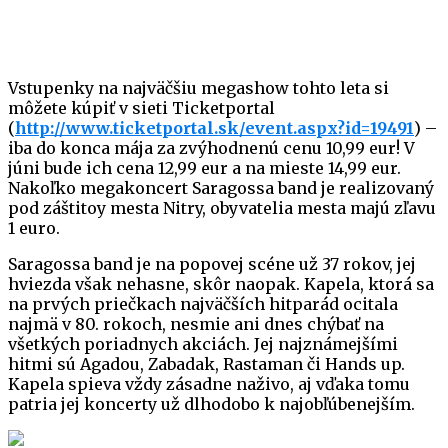
Vstupenky na najväčšiu megashow tohto leta si
môžete kúpiť v sieti Ticketportal
(
http://www.ticketportal.sk/event.aspx?id=19491
) –
iba do konca mája za zvýhodnenú cenu 10,99 eur! V
júni bude ich cena 12,99 eur a na mieste 14,99 eur.
Nakoľko megakoncert Saragossa band je realizovaný
pod záštitoy mesta Nitry, obyvatelia mesta majú zľavu
1 euro.
Saragossa band je na popovej scéne už 37 rokov, jej
hviezda však nehasne, skôr naopak. Kapela, ktorá sa
na prvých priečkach najväčších hitparád ocitala
najmä v 80. rokoch, nesmie ani dnes chýbať na
všetkých poriadnych akciách. Jej najznámejšími
hitmi sú Agadou, Zabadak, Rastaman či Hands up.
Kapela spieva vždy zásadne naživo, aj vďaka tomu
patria jej koncerty už dlhodobo k najobľúbenejším.