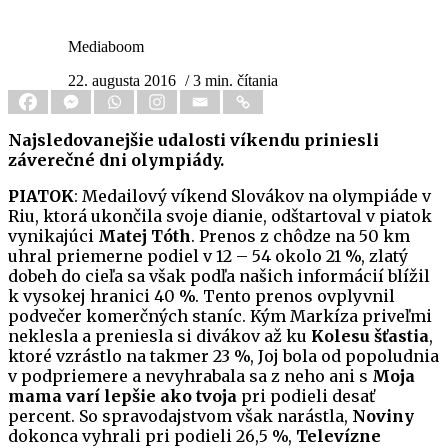
Mediaboom
22. augusta 2016
/ 3 min. čítania
Najsledovanejšie udalosti víkendu priniesli
záverečné dni olympiády.
PIATOK
: Medailový víkend Slovákov na olympiáde v
Riu, ktorá ukončila svoje dianie, odštartoval v piatok
vynikajúci
Matej Tóth
. Prenos z chôdze na 50 km
uhral priemerne podiel v 12 – 54 okolo 21 %, zlatý
dobeh do cieľa sa však podľa našich informácií blížil
k vysokej hranici 40 %. Tento prenos ovplyvnil
podvečer komerčných staníc. Kým Markíza priveľmi
neklesla a preniesla si divákov až ku
Kolesu šťastia
,
ktoré vzrástlo na takmer 23 %, Joj bola od popoludnia
v podpriemere a nevyhrabala sa z neho ani s
Moja
mama varí lepšie ako tvoja
pri podieli desať
percent. So spravodajstvom však narástla,
Noviny
dokonca vyhrali pri podieli 26,5 %,
Televízne