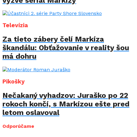
vyzve seriál Markízy
Televízia
Za tieto zábery čelí Markíza
škandálu: Obťažovanie v reality šou
má dohru
Pikošky
Nečakaný vyhadzov: Juraško po 22
rokoch končí, s Markízou ešte pred
letom oslavoval
Odporúčame