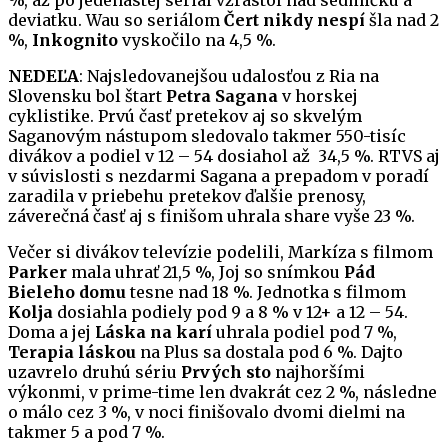
%, až po jedenástej seriál vzrástol nad sedmičku a
deviatku. Wau so seriálom
Čert nikdy nespí
šla nad 2
%,
Inkognito
vyskočilo na 4,5 %.
NEDEĽA
: Najsledovanejšou udalosťou z Ria na
Slovensku bol štart
Petra Sagana
v horskej
cyklistike. Prvú časť pretekov aj so skvelým
Saganovým nástupom sledovalo takmer 550-tisíc
divákov a podiel v 12 – 54 dosiahol až 34,5 %. RTVS aj
v súvislosti s nezdarmi Sagana a prepadom v poradí
zaradila v priebehu pretekov ďalšie prenosy,
záverečná časť aj s finišom uhrala share vyše 23 %.
Večer si divákov televízie podelili, Markíza s filmom
Parker
mala uhrať 21,5 %, Joj so snímkou
Pád
Bieleho domu
tesne nad 18 %. Jednotka s filmom
Kolja
dosiahla podiely pod 9 a 8 % v 12+ a 12 – 54.
Doma a jej
Láska na karí
uhrala podiel pod 7 %,
Terapia láskou
na Plus sa dostala pod 6 %. Dajto
uzavrelo druhú sériu
Prvých sto
najhoršími
výkonmi, v prime-time len dvakrát cez 2 %, následne
o málo cez 3 %, v noci finišovalo dvomi dielmi na
takmer 5 a pod 7 %.