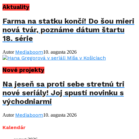
Aktuality
Farma na statku končí! Do šou mieri
nová tvár, poznáme dátum štartu
18. série
Mediaboom
Autor
10. augusta 2026
Nové projekty
Na jeseň sa proti sebe stretnú tri
nové seriály! Joj spustí novinku s
východniarmi
Mediaboom
Autor
10. augusta 2026
Kalendár