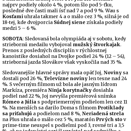
najprv podiely okolo 4 %, potom šlo pod 5-ťku,
posledné dve časti mali ísť nad 7 a pod 9 %. Wau s
Kosťami
uhrala takmer 4 a o málo cez 3 %, silná je od
18-tej, kde dvojporcia
Súdnej siene
získala podiely
medzi 5 – 6 %.
SOBOTA
: Sledovaná bola olympiáda aj v sobotu, kedy
striebornú medailu vybojoval
mužský štvorkajak
.
Prenos z posledných disciplín v rýchlostnej
kanoistike dosiahol na Dvojke podiel 24 % (12 – 54),
strieborná jazda Slovákov však vyskočila nad 35 %.
Sledovanejšie hlavné správy mala opäť Joj,
Noviny
sa
dostali pod 26 %,
Televízne noviny
len tesne nad 24
%. S večerným filmom už bola ale jasným lídrom
Markíza, premiéra
Ninja korytnačky
dosiahla
podiel nad 22 %, Joj nevyšla premiérová snímka
Rómeo a Júlia
s podpriemerným podielom len cez 11
%. Na menších sa darilo Doma s filmom
Protiklady
sa priťahujú
a podielom nad 8 %,
Neriadená strela
na Plus uhrala o málo cez 5 %, maratón
Prvých sto
v
prime-time neuspel s podielmi pod 3, rovné tri a 3,5