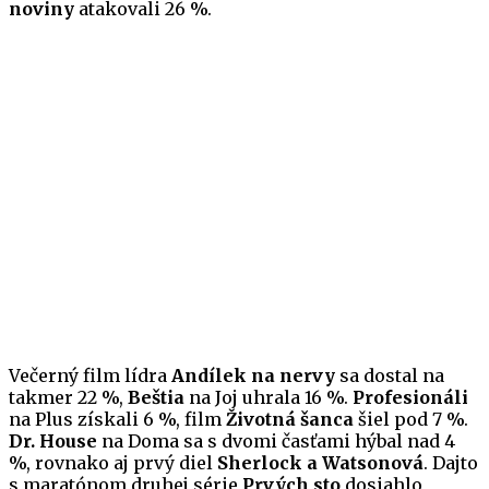
noviny
atakovali 26 %.
Večerný film lídra
Andílek na nervy
sa dostal na
takmer 22 %,
Beštia
na Joj uhrala 16 %.
Profesionáli
na Plus získali 6 %, film
Životná šanca
šiel pod 7 %.
Dr. House
na Doma sa s dvomi časťami hýbal nad 4
%, rovnako aj prvý diel
Sherlock a Watsonová
. Dajto
s maratónom druhej série
Prvých sto
dosiahlo