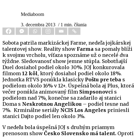
Mediaboom
3. decembra 2013
/ 1 min. čítania
Sobota patrila markizáckej Farme, nedeľa jojkárskej
talentovej show. Reality show
Farma
sa pomaly blíži
k svojmu vrcholu, víťaza spoznáme už o necelé dva
týždne. Sledovanosť show jemne stúpla. Sobotňajší
Duel dosiahol podiel okolo 30%. JOJ konkurovala
filmom
12 kôl
, ktorý dosiahol podiel okolo 18%.
Jednotka RTVS ponúkla klasicky
Poštu pre teba
s
podielom okolo 16% v 12+. Úspešná bola aj Plus, ktorá
večer ponúkla animovaný film
Simpsonovci
s
podielom nad 7%, konečne sa zadarilo aj stanici
Doma s
Neskrotnou Angelikou
– podiel tesne nad
7%. Krminálne seriály
NCIS Los Angeles
priniesli
stanici Dajto podiel len okolo 3%.
V nedeľu bola úspešná JOJ s druhým priamym
prenosom show
Česko Slovensko má talent.
Oproti