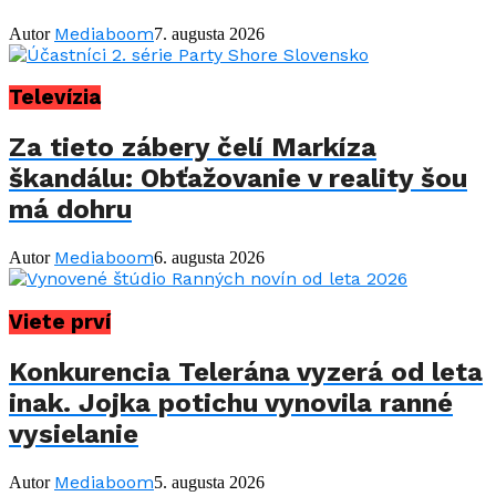
Mediaboom
Autor
7. augusta 2026
Televízia
Za tieto zábery čelí Markíza
škandálu: Obťažovanie v reality šou
má dohru
Mediaboom
Autor
6. augusta 2026
Viete prví
Konkurencia Telerána vyzerá od leta
inak. Jojka potichu vynovila ranné
vysielanie
Mediaboom
Autor
5. augusta 2026