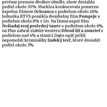
prvému prenosu divákov ubudlo, show dosiahla
podiel okolo 30%. Markíza konkurovala pomerne
úspešne filmom
Ochranca
s podielom okolo 26%.
Jednotka RTVS ponúkla dvojdielny film
Pompeje
s
podielmi okolo 8% v 12+. Na Doma uspel film
Nežiadaj svoj posledný tanec
s podielom okolo 6%,
na Plus zahral slabšie western
Dôvod žiť a zomrieť
s
podielom nad 4% a stanici Dajto opäť príliš
nepomohli kriminálky
Ľudský terč
, ktoré dosiahli
podiel okolo 3%.