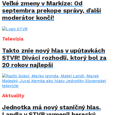
Veľké zmeny v Markíze: Od
septembra prekope správy, ďalší
moderátor končí!
Televízia
Takto znie nový hlas v upútavkách
STVR! Diváci rozhodli, ktorý bol za
20 rokov najlepší
Aktuality
Jednotka má nový staničný hlas.
Landla v STVR vymenil herecký