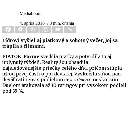
Mediaboom
4. apríla 2016
/ 3 min. čítania
Lídrovi vyšiel aj piatkový a sobotný večer, Joj sa
trápila s filmami.
PIATOK:
Farme
svedčia piatky a potvrdila to aj
uplynulý týždeň. Reality šou obsadila
najsledovanejšie priečky celého dňa, pričom stúpla
už od prvej časti o pol deviatej. Vyskočila s ňou nad
deväť ratingov s podielom cez 25 % a s neskorším
Duelom atakovala až 10 ratingov pri vysokom podieli
pod 35 %.