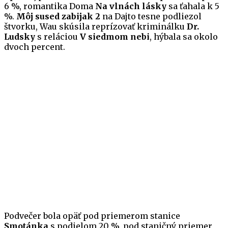
6 %, romantika Doma
Na vlnách lásky
sa ťahala k 5
%.
Môj sused zabijak 2
na Dajto tesne podliezol
štvorku, Wau skúsila reprízovať kriminálku
Dr.
Ludsky
s reláciou
V siedmom nebi
, hýbala sa okolo
dvoch percent.
Podvečer bola opäť pod priemerom stanice
Smotánka
s podielom 20 %, pod staničný priemer