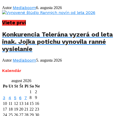
Mediaboom
Autor
6. augusta 2026
Viete prví
Konkurencia Telerána vyzerá od leta
inak. Jojka potichu vynovila ranné
vysielanie
Mediaboom
Autor
5. augusta 2026
Kalendár
august 2026
Po
Ut
St
Št
Pi
So
Ne
1
2
3
4
5
6
7
8
9
10
11
12
13
14
15
16
17
18
19
20
21
22
23
24
25
26
27
28
29
30