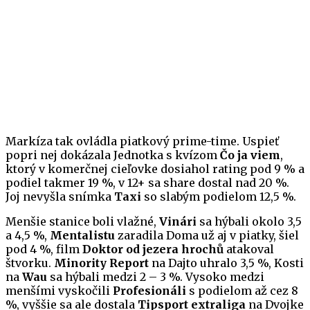
Markíza tak ovládla piatkový prime-time. Uspieť
popri nej dokázala Jednotka s kvízom
Čo ja viem
,
ktorý v komerčnej cieľovke dosiahol rating pod 9 % a
podiel takmer 19 %, v 12+ sa share dostal nad 20 %.
Joj nevyšla snímka
Taxi
so slabým podielom 12,5 %.
Menšie stanice boli vlažné,
Vinári
sa hýbali okolo 3,5
a 4,5 %,
Mentalistu
zaradila Doma už aj v piatky, šiel
pod 4 %, film
Doktor od jezera hrochů
atakoval
štvorku.
Minority Report
na Dajto uhralo 3,5 %, Kosti
na
Wau
sa hýbali medzi 2 – 3 %. Vysoko medzi
menšími vyskočili
Profesionáli
s podielom až cez 8
%, vyššie sa ale dostala
Tipsport extraliga
na Dvojke