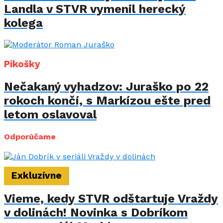
Landla v STVR vymenil herecký
kolega
Pikošky
Nečakaný vyhadzov: Juraško po 22
rokoch končí, s Markízou ešte pred
letom oslavoval
Odporúčame
Exkluzívne
Vieme, kedy STVR odštartuje Vraždy
v dolinách! Novinka s Dobríkom