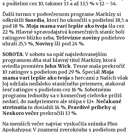
s podielmi cez 10, takmer 13 a až 13,5 % v 12 – 54.
Ďalší turnus v podvečernom programe Markízy si
odkrútili
Susedia
, ktorí ho ukončili s podielmi 18,5 a
pod 18 %.
Moja mama varí lepšie ako tvoja
šla cez
22 %. Hlavné spravodajstvá komerčných staníc boli
ratingovo blízko seba,
Televízne noviny
podielovo
uhrali 25,5 %,
Noviny
šli pod 24 %.
SOBOTA
: V sobotu sa opäť najsledovanejším
programom dňa stal hlavný titul Markízy, ktorá
uviedla premiéru
John Wick
. Tesne mala prekročiť
10 ratingov s podielom pod 29 %. Špeciál
Moja
mama varí lepšie ako tvoja
s hercami z Našich však
Joj udržala neďaleko staničného priemeru, atakoval
šesť ratingov s podielom cez 16 %. Sobotnému
programu Jednotky sa v komerčnej cieľovke príliš
nedarí, do nadpriemeru ale stúpa v 12+.
Nečakané
stretnutia
tu dosiahli 14 %,
Pravdivé príbehy
aj
Neskoro večer
prekročili 13 %.
Na menších večer najviac vyskočila snímka Plus
Apokalypsa: V znamení zverokruhu s podielom pod