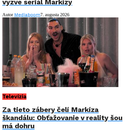
vyzve seriál Markízy
Mediaboom
Autor
7. augusta 2026
Televízia
Za tieto zábery čelí Markíza
škandálu: Obťažovanie v reality šou
má dohru