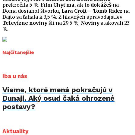
prekročila 5 %. Film
Chyť ma, ak to dokážeš
na
Doma dosiahol štvorku,
Lara Croft – Tomb Rider
na
Dajto sa ťahala k 3,5 %. Z hlavných spravodajstiev
Televízne noviny
šli na 29,5 %,
Noviny
atakovali 23
%.
Najčítanejšie
Iba u nás
Vieme, ktoré mená pokračujú v
Dunaji. Aký osud čaká ohrozené
postavy?
Aktuality